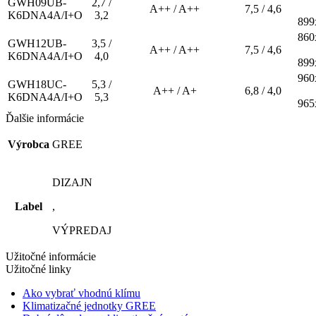
GWH09UB-
2,7 /
A++ / A++
7,5 / 4,6
K6DNA4A/I+O
3,2
899
860
GWH12UB-
3,5 /
A++ / A++
7,5 / 4,6
K6DNA4A/I+O
4,0
899
960
GWH18UC-
5,3 /
A++ / A+
6,8 / 4,0
K6DNA4A/I+O
5,3
965
Ďalšie informácie
Výrobca
GREE
DIZAJN
Label
,
VÝPREDAJ
Užitočné informácie
Užitočné linky
Ako vybrať vhodnú klímu
Klimatizačné jednotky GREE