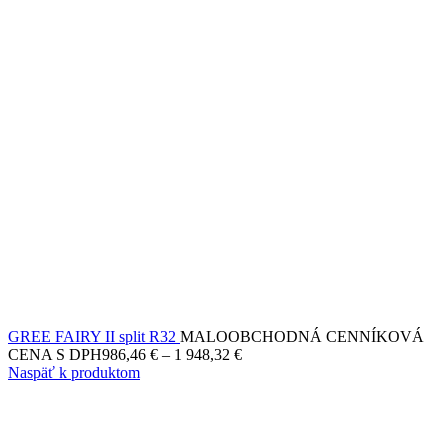
GREE FAIRY II split R32
MALOOBCHODNÁ CENNÍKOVÁ
CENA S DPH
986,46
€
–
1 948,32
€
Naspäť k produktom