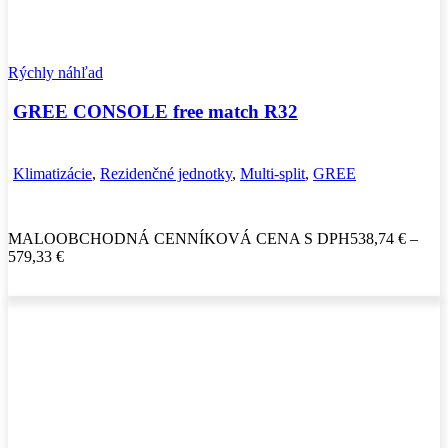
Rýchly náhľad
GREE CONSOLE free match R32
Klimatizácie
,
Rezidenčné jednotky
,
Multi-split
,
GREE
MALOOBCHODNÁ CENNÍKOVÁ CENA S DPH
538,74
€
–
579,33
€