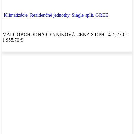
Klimatizácie
,
Rezidenčné jednotky
,
Single-split
,
GREE
MALOOBCHODNÁ CENNÍKOVÁ CENA S DPH
1 415,73
€
–
1 955,70
€