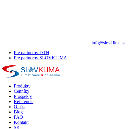
info@slovklima.sk
Pre partnerov DTN
Pre partnerov SLOVKLIMA
Produkty
Cenníky
Prospekty
Referencie
O nás
Blog
FAQ
Kontakt
SK