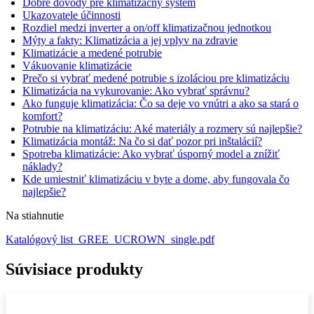
Dobré dôvody pre klimatizačný systém
Ukazovatele účinnosti
Rozdiel medzi inverter a on/off klimatizačnou jednotkou
Mýty a fakty: Klimatizácia a jej vplyv na zdravie
Klimatizácie a medené potrubie
Vákuovanie klimatizácie
Prečo si vybrať medené potrubie s izoláciou pre klimatizáciu
Klimatizácia na vykurovanie: Ako vybrať správnu?
Ako funguje klimatizácia: Čo sa deje vo vnútri a ako sa stará o
komfort?
Potrubie na klimatizáciu: Aké materiály a rozmery sú najlepšie?
Klimatizácia montáž: Na čo si dať pozor pri inštalácií?
Spotreba klimatizácie: Ako vybrať úsporný model a znížiť
náklady?
Kde umiestniť klimatizáciu v byte a dome, aby fungovala čo
najlepšie?
Na stiahnutie
Katalógový list_GREE_UCROWN_single.pdf
Súvisiace produkty