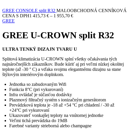
GREE CONSOLE split R32
MALOOBCHODNÁ CENNÍKOVÁ
CENA S DPH
1 415,73
€
–
1 955,70
€
GREE
GREE U-CROWN split R32
ULTRA TENKÝ DIZAJN TVARU U
Splitová klimatizácia U-CROWN splní všetky očakávania tých
najnáročnejších zákazníkov. Bude kúriť aj pri veľmi nízkej okolitej
teplote (až -30 ° C) a vďaka svojmu elegantnému dizajnu sa stane
štýlovým interiérovým doplnkom.
Jednotka so zabudovaným Wifi
Funkcia 8°C (pri vykurovaní)
Infra ovládač je súčasťou dodávky
Plazmový filtračný systém s ionizačným generátorom
Prevádzková teplota je -18 až +54 °C pri chladení / -30 až
+24°C pri vykurovaní
Ukazovateľ vonkajšej teploty na vnútornej jednotke
Veľmi tichá prevádzka do 19dB
Farebné varianty strieborná alebo champagne