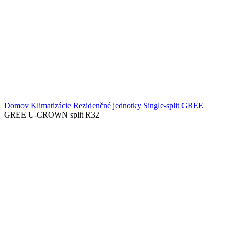
Domov
Klimatizácie
Rezidenčné jednotky
Single-split
GREE
GREE U-CROWN split R32