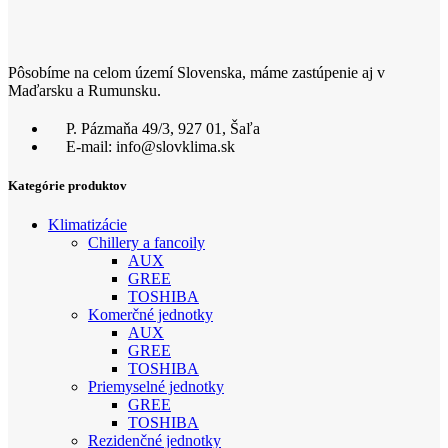
Pôsobíme na celom území Slovenska, máme zastúpenie aj v
Maďarsku a Rumunsku.
P. Pázmaňa 49/3, 927 01, Šaľa
E-mail: info@slovklima.sk
Kategórie produktov
Klimatizácie
Chillery a fancoily
AUX
GREE
TOSHIBA
Komerčné jednotky
AUX
GREE
TOSHIBA
Priemyselné jednotky
GREE
TOSHIBA
Rezidenčné jednotky