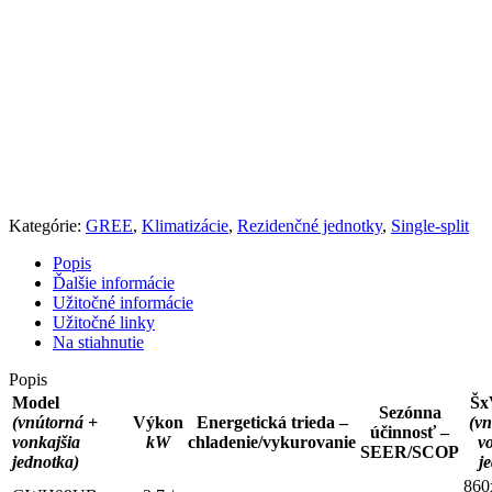
Kategórie:
GREE
,
Klimatizácie
,
Rezidenčné jednotky
,
Single-split
Popis
Ďalšie informácie
Užitočné informácie
Užitočné linky
Na stiahnutie
Popis
Model
Š
Sezónna
(vnútorná +
Výkon
Energetická trieda –
(v
účinnosť –
vonkajšia
kW
chladenie/vykurovanie
v
SEER/SCOP
jednotka)
j
860