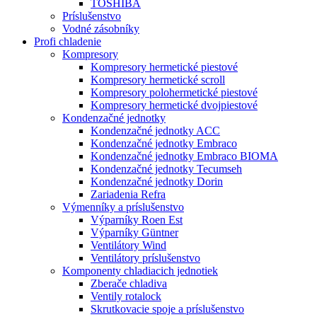
TOSHIBA
Príslušenstvo
Vodné zásobníky
Profi chladenie
Kompresory
Kompresory hermetické piestové
Kompresory hermetické scroll
Kompresory polohermetické piestové
Kompresory hermetické dvojpiestové
Kondenzačné jednotky
Kondenzačné jednotky ACC
Kondenzačné jednotky Embraco
Kondenzačné jednotky Embraco BIOMA
Kondenzačné jednotky Tecumseh
Kondenzačné jednotky Dorin
Zariadenia Refra
Výmenníky a príslušenstvo
Výparníky Roen Est
Výparníky Güntner
Ventilátory Wind
Ventilátory príslušenstvo
Komponenty chladiacich jednotiek
Zberače chladiva
Ventily rotalock
Skrutkovacie spoje a príslušenstvo