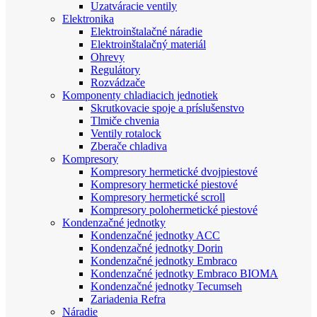
Uzatváracie ventily
Elektronika
Elektroinštalačné náradie
Elektroinštalačný materiál
Ohrevy
Regulátory
Rozvádzače
Komponenty chladiacich jednotiek
Skrutkovacie spoje a príslušenstvo
Tlmiče chvenia
Ventily rotalock
Zberače chladiva
Kompresory
Kompresory hermetické dvojpiestové
Kompresory hermetické piestové
Kompresory hermetické scroll
Kompresory polohermetické piestové
Kondenzačné jednotky
Kondenzačné jednotky ACC
Kondenzačné jednotky Dorin
Kondenzačné jednotky Embraco
Kondenzačné jednotky Embraco BIOMA
Kondenzačné jednotky Tecumseh
Zariadenia Refra
Náradie