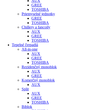
AUX
GREE
TOSHIBA
Priemyselné jednotky
GREE
TOSHIBA
Chillery a fancoily
AUX
GREE
TOSHIBA
Tepelné čerpadlá
All-in-one
AUX
GREE
TOSHIBA
Rezidenčný monoblok
AUX
GREE
Komerčný monoblok
AUX
Split
AUX
GREE
TOSHIBA
Biblok