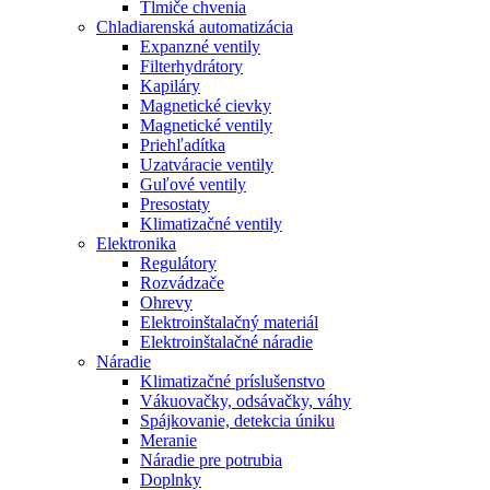
Tlmiče chvenia
Chladiarenská automatizácia
Expanzné ventily
Filterhydrátory
Kapiláry
Magnetické cievky
Magnetické ventily
Priehľadítka
Uzatváracie ventily
Guľové ventily
Presostaty
Klimatizačné ventily
Elektronika
Regulátory
Rozvádzače
Ohrevy
Elektroinštalačný materiál
Elektroinštalačné náradie
Náradie
Klimatizačné príslušenstvo
Vákuovačky, odsávačky, váhy
Spájkovanie, detekcia úniku
Meranie
Náradie pre potrubia
Doplnky