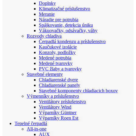
Doplnky
Klimatizačné príslušenstvo
Meranie
Náradie pre potrubia
Spájkovanie, detekcia úniku
Vákuovačky, odsávačky, váhy
Rozvody chladiva
Čerpadlá kondenzu a príslušenstvo
Kaučukové izolácie
Konzoly, podložky
Medené potrubia
Medené tvarovky
PVC žlaby a tvarovky
Stavebné elementy
Chladiarenské dvere
Chladiarenské panely
Stavebné komponenty chladiacich boxov
Výmenníky a príslušenstvo
Ventilátory príslušenstvo
Ventilátory Wind
Výparníky Güntner
Výparníky Roen Est
Tepelné čerpadlá
All-in-one
AUX