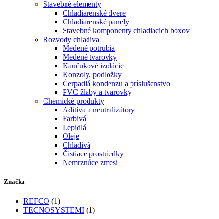
Stavebné elementy
Chladiarenské dvere
Chladiarenské panely
Stavebné komponenty chladiacich boxov
Rozvody chladiva
Medené potrubia
Medené tvarovky
Kaučukové izolácie
Konzoly, podložky
Čerpadlá kondenzu a príslušenstvo
PVC žlaby a tvarovky
Chemické produkty
Aditíva a neutralizátory
Farbivá
Lepidlá
Oleje
Chladivá
Čistiace prostriedky
Nemrznúce zmesi
Značka
REFCO
(1)
TECNOSYSTEMI
(1)