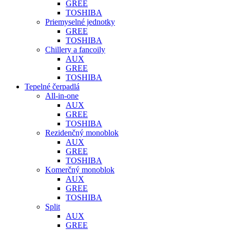
GREE
TOSHIBA
Priemyselné jednotky
GREE
TOSHIBA
Chillery a fancoily
AUX
GREE
TOSHIBA
Tepelné čerpadlá
All-in-one
AUX
GREE
TOSHIBA
Rezidenčný monoblok
AUX
GREE
TOSHIBA
Komerčný monoblok
AUX
GREE
TOSHIBA
Split
AUX
GREE