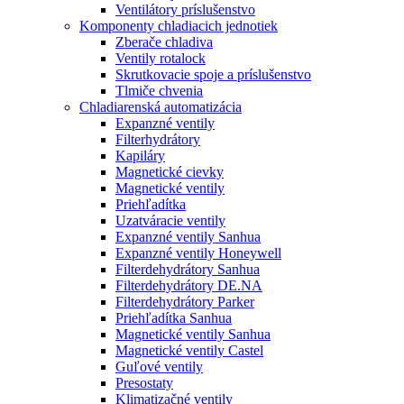
Ventilátory príslušenstvo
Komponenty chladiacich jednotiek
Zberače chladiva
Ventily rotalock
Skrutkovacie spoje a príslušenstvo
Tlmiče chvenia
Chladiarenská automatizácia
Expanzné ventily
Filterhydrátory
Kapiláry
Magnetické cievky
Magnetické ventily
Priehľadítka
Uzatváracie ventily
Expanzné ventily Sanhua
Expanzné ventily Honeywell
Filterdehydrátory Sanhua
Filterdehydrátory DE.NA
Filterdehydrátory Parker
Priehľadítka Sanhua
Magnetické ventily Sanhua
Magnetické ventily Castel
Guľové ventily
Presostaty
Klimatizačné ventily