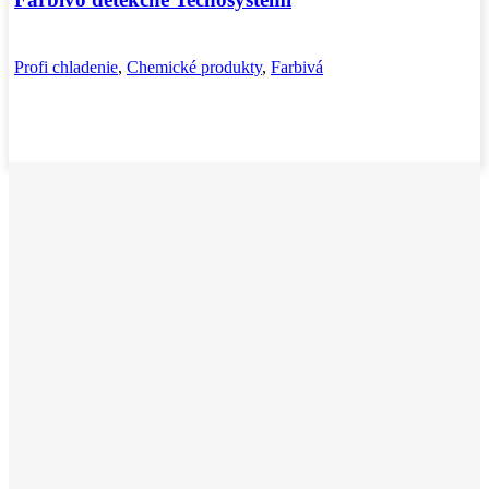
Profi chladenie
,
Chemické produkty
,
Farbivá