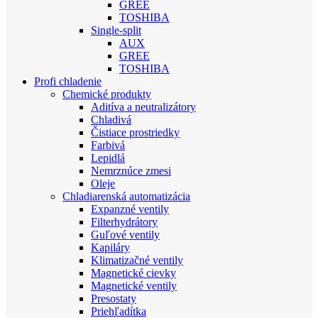
GREE
TOSHIBA
Single-split
AUX
GREE
TOSHIBA
Profi chladenie
Chemické produkty
Aditíva a neutralizátory
Chladivá
Čistiace prostriedky
Farbivá
Lepidlá
Nemrznúce zmesi
Oleje
Chladiarenská automatizácia
Expanzné ventily
Filterhydrátory
Guľové ventily
Kapiláry
Klimatizačné ventily
Magnetické cievky
Magnetické ventily
Presostaty
Priehľadítka