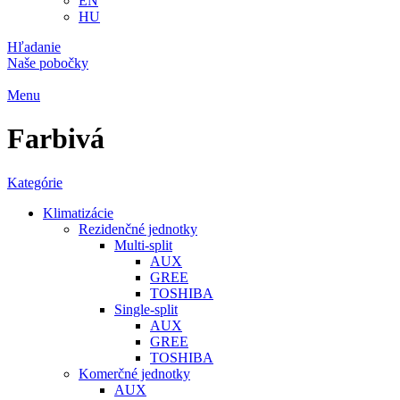
EN
HU
Hľadanie
Naše pobočky
Menu
Farbivá
Kategórie
Klimatizácie
Rezidenčné jednotky
Multi-split
AUX
GREE
TOSHIBA
Single-split
AUX
GREE
TOSHIBA
Komerčné jednotky
AUX