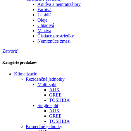
Aditíva a neutralizátory
Farbivá
Lepidlá
Oleje
Chladivá
Mazivá
Čistiace prostriedky
Nemrznúce zmesi
Zatvoriť
Kategórie produktov
Klimatizácie
Rezidenčné jednotky
Multi-split
AUX
GREE
TOSHIBA
Single-split
AUX
GREE
TOSHIBA
Komerčné jednotky