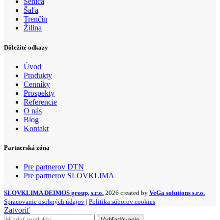
Senica
Šaľa
Trenčín
Žilina
Dôležité odkazy
Úvod
Produkty
Cenníky
Prospekty
Referencie
O nás
Blog
Kontakt
Partnerská zóna
Pre partnerov DTN
Pre partnerov SLOVKLIMA
SLOVKLIMA DEIMOS group, s.r.o.
2026 created by
VeGa solutions s.r.o.
Spracovanie osobných údajov
|
Politika súborov cookies
Zatvoriť
Vyhľadávanie