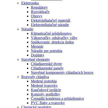
Elektronika
Regulátory
Rozvádzače
Ohrevy
Elektroinštalačný materiál
Elektroinštalačné náradie
Náradie
Klimatizačné príslušenstvo
Vákuovačky, odsávačky, váhy
Spájkovanie, detekcia úniku
Meranie
Náradie pre potrubia
Doplnky
Stavebné elementy
Chladiarenské dvere
Chladiarenské panely
Stavebné komponenty chladiacich boxov
Rozvody chladiva
Medené potrubia
Medené tvarovky
Kaučukové izolácie
Konzoly, podložky
Čerpadlá kondenzu a príslušenstvo
PVC žlaby a tvarovky
Chemické produkty