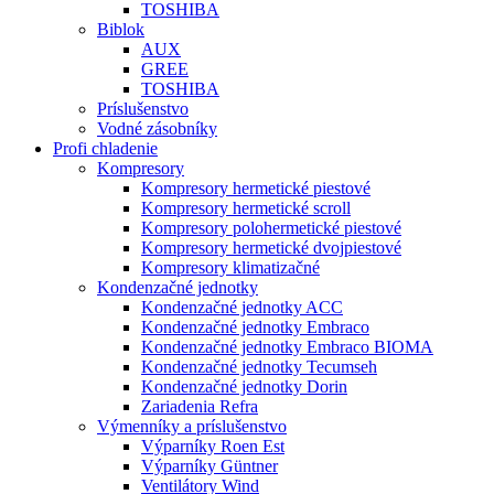
TOSHIBA
Biblok
AUX
GREE
TOSHIBA
Príslušenstvo
Vodné zásobníky
Profi chladenie
Kompresory
Kompresory hermetické piestové
Kompresory hermetické scroll
Kompresory polohermetické piestové
Kompresory hermetické dvojpiestové
Kompresory klimatizačné
Kondenzačné jednotky
Kondenzačné jednotky ACC
Kondenzačné jednotky Embraco
Kondenzačné jednotky Embraco BIOMA
Kondenzačné jednotky Tecumseh
Kondenzačné jednotky Dorin
Zariadenia Refra
Výmenníky a príslušenstvo
Výparníky Roen Est
Výparníky Güntner
Ventilátory Wind