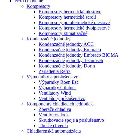
Profi chladenie
Kompresory
Kompresory hermetické piestové
Kompresory hermetické scroll
Kompresory polohermetické piestové
Kompresory hermetické dvojpiestové
Kompresory klimatizačné
Kondenzačné jednotky
Kondenzačné jednotky ACC
Kondenzačné jednotky Embraco
Kondenzačné jednotky Embraco BIOMA
Kondenzačné jednotky Tecumseh
Kondenzačné jednotky Dorin
Zariadenia Refra
Výmenníky a príslušenstvo
Výparníky Roen Est
Výparníky Güntner
Ventilátory Wind
Ventilátory príslušenstvo
Komponenty chladiacich jednotiek
Zberače chladiva
Ventily rotalock
Skrutkovacie spoje a príslušenstvo
Tlmiče chvenia
Chladiarenská automatizácia