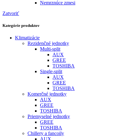
Nemrznúce zmesi
Zatvoriť
Kategórie produktov
Klimatizácie
Rezidenčné jednotky
Multi-split
AUX
GREE
TOSHIBA
Single-split
AUX
GREE
TOSHIBA
Komerčné jednotky
AUX
GREE
TOSHIBA
Priemyselné jednotky
GREE
TOSHIBA
Chillery a fancoily
AUX