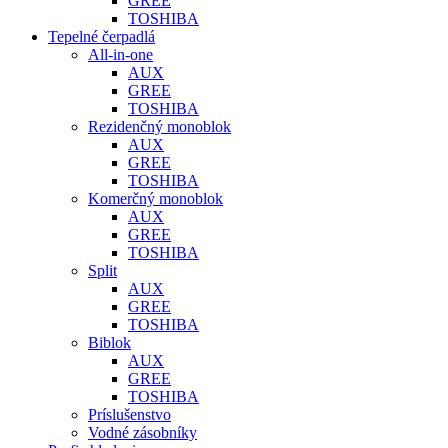
GREE
TOSHIBA
Tepelné čerpadlá
All-in-one
AUX
GREE
TOSHIBA
Rezidenčný monoblok
AUX
GREE
TOSHIBA
Komerčný monoblok
AUX
GREE
TOSHIBA
Split
AUX
GREE
TOSHIBA
Biblok
AUX
GREE
TOSHIBA
Príslušenstvo
Vodné zásobníky