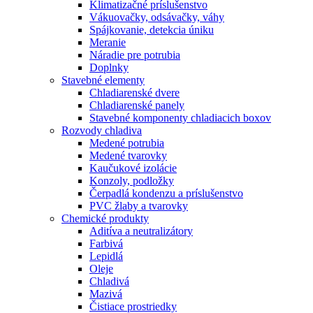
Klimatizačné príslušenstvo
Vákuovačky, odsávačky, váhy
Spájkovanie, detekcia úniku
Meranie
Náradie pre potrubia
Doplnky
Stavebné elementy
Chladiarenské dvere
Chladiarenské panely
Stavebné komponenty chladiacich boxov
Rozvody chladiva
Medené potrubia
Medené tvarovky
Kaučukové izolácie
Konzoly, podložky
Čerpadlá kondenzu a príslušenstvo
PVC žlaby a tvarovky
Chemické produkty
Aditíva a neutralizátory
Farbivá
Lepidlá
Oleje
Chladivá
Mazivá
Čistiace prostriedky