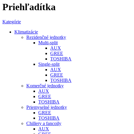
Priehľadítka
Kategórie
Klimatizácie
Rezidenčné jednotky
Multi-split
AUX
GREE
TOSHIBA
Single-split
AUX
GREE
TOSHIBA
Komerčné jednotky
AUX
GREE
TOSHIBA
Priemyselné jednotky
GREE
TOSHIBA
Chillery a fancoily
AUX