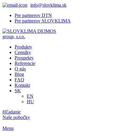
info@slovklima.sk
Pre partnerov DTN
Pre partnerov SLOVKLIMA
Produkty
Cenníky
Prospekty
Referencie
O nás
Blog
FAQ
Kontakt
SK
EN
HU
Hľadanie
Naše pobočky
Menu