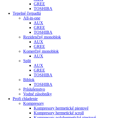
GREE
TOSHIBA
Tepelné čerpadlá
All-in-one
AUX
GREE
TOSHIBA
Rezidenčný monoblok
AUX
GREE
Komerčný monoblok
AUX
Split
AUX
GREE
TOSHIBA
Biblok
TOSHIBA
Príslušenstvo
Vodné zásobníky
Profi chladenie
Kompresory
Kompresory hermetické piestové
Kompresory hermetické scroll
Kompresory polohermetické piestové