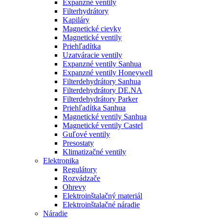
Expanzné ventily
Filterhydrátory
Kapiláry
Magnetické cievky
Magnetické ventily
Priehľadítka
Uzatváracie ventily
Expanzné ventily Sanhua
Expanzné ventily Honeywell
Filterdehydrátory Sanhua
Filterdehydrátory DE.NA
Filterdehydrátory Parker
Priehľadítka Sanhua
Magnetické ventily Sanhua
Magnetické ventily Castel
Guľové ventily
Presostaty
Klimatizačné ventily
Elektronika
Regulátory
Rozvádzače
Ohrevy
Elektroinštalačný materiál
Elektroinštalačné náradie
Náradie