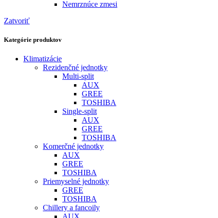
Nemrznúce zmesi
Zatvoriť
Kategórie produktov
Klimatizácie
Rezidenčné jednotky
Multi-split
AUX
GREE
TOSHIBA
Single-split
AUX
GREE
TOSHIBA
Komerčné jednotky
AUX
GREE
TOSHIBA
Priemyselné jednotky
GREE
TOSHIBA
Chillery a fancoily
AUX