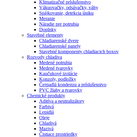
Klimatizačné príslušenstvo
Vákuovačky, odsávačky, váhy
Spájkovanie, detekcia úniku
Meranie
Náradie pre potrubia
Doplnky
Stavebné elementy
Chladiarenské dvere
Chladiarenské panely
Stavebné komponenty chladiacich boxov
Rozvody chladiva
Medené potrubia
Medené tvarovky
Kaučukové izolácie
Konzoly, podložky
Čerpadlá kondenzu a príslušenstvo
PVC žlaby a tvarovky
Chemické produkty
Aditíva a neutralizátory
Farbivá
Lepidlá
Oleje
Chladivá
Mazivá
Čistiace prostriedky