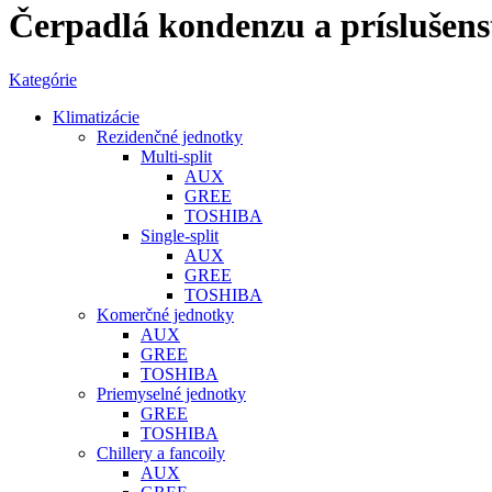
Čerpadlá kondenzu a príslušens
Kategórie
Klimatizácie
Rezidenčné jednotky
Multi-split
AUX
GREE
TOSHIBA
Single-split
AUX
GREE
TOSHIBA
Komerčné jednotky
AUX
GREE
TOSHIBA
Priemyselné jednotky
GREE
TOSHIBA
Chillery a fancoily
AUX