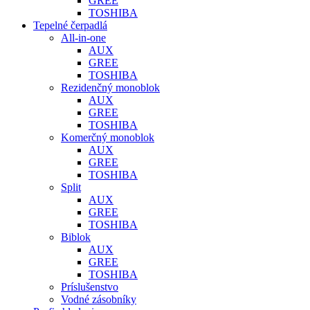
GREE
TOSHIBA
Tepelné čerpadlá
All-in-one
AUX
GREE
TOSHIBA
Rezidenčný monoblok
AUX
GREE
TOSHIBA
Komerčný monoblok
AUX
GREE
TOSHIBA
Split
AUX
GREE
TOSHIBA
Biblok
AUX
GREE
TOSHIBA
Príslušenstvo
Vodné zásobníky