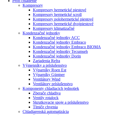
Profi chladenie
Kompresory
Kompresory hermetické piestové
Kompresory hermetické scroll
Kompresory polohermetické piestové
Kompresory hermetické dvojpiestové
Kompresory klimatizačné
Kondenzačné jednotky
Kondenzačné jednotky ACC
Kondenzačné jednotky Embraco
Kondenzačné jednotky Embraco BIOMA
Kondenzačné jednotky Tecumseh
Kondenzačné jednotky Dorin
Zariadenia Refra
Výmenníky a príslušenstvo
Výparníky Roen Est
Výparníky Güntner
Ventilátory Wind
Ventilátory príslušenstvo
Komponenty chladiacich jednotiek
Zberače chladiva
Ventily rotalock
Skrutkovacie spoje a príslušenstvo
Tlmiče chvenia
Chladiarenská automatizácia