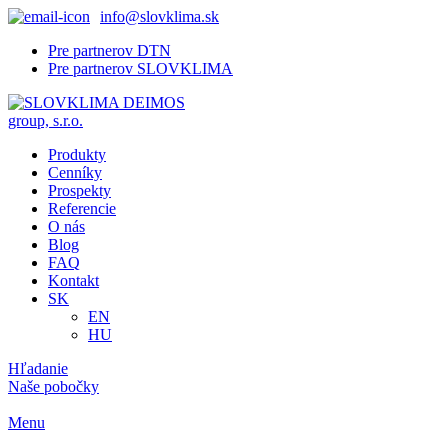
info@slovklima.sk
Pre partnerov DTN
Pre partnerov SLOVKLIMA
Produkty
Cenníky
Prospekty
Referencie
O nás
Blog
FAQ
Kontakt
SK
EN
HU
Hľadanie
Naše pobočky
Menu