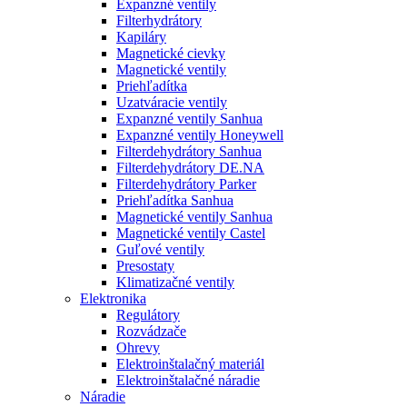
Expanzné ventily
Filterhydrátory
Kapiláry
Magnetické cievky
Magnetické ventily
Priehľadítka
Uzatváracie ventily
Expanzné ventily Sanhua
Expanzné ventily Honeywell
Filterdehydrátory Sanhua
Filterdehydrátory DE.NA
Filterdehydrátory Parker
Priehľadítka Sanhua
Magnetické ventily Sanhua
Magnetické ventily Castel
Guľové ventily
Presostaty
Klimatizačné ventily
Elektronika
Regulátory
Rozvádzače
Ohrevy
Elektroinštalačný materiál
Elektroinštalačné náradie
Náradie