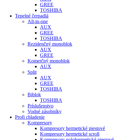
GREE
TOSHIBA
Tepelné čerpadlá
All-in-one
AUX
GREE
TOSHIBA
Rezidenčný monoblok
AUX
GREE
Komerčný monoblok
AUX
Split
AUX
GREE
TOSHIBA
Biblok
TOSHIBA
Príslušenstvo
Vodné zásobníky
Profi chladenie
Kompresory
Kompresory hermetické piestové
Kompresory hermetické scroll
Kompresory polohermetické piestové