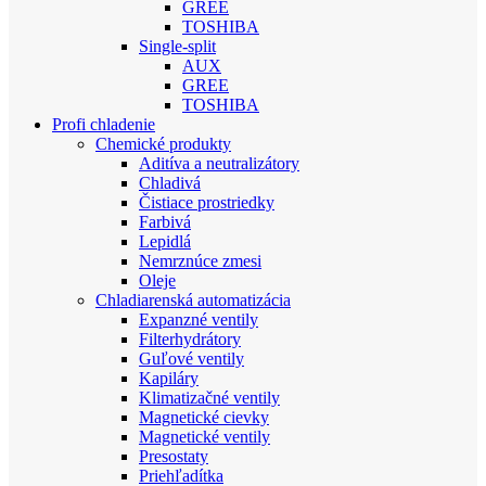
GREE
TOSHIBA
Single-split
AUX
GREE
TOSHIBA
Profi chladenie
Chemické produkty
Aditíva a neutralizátory
Chladivá
Čistiace prostriedky
Farbivá
Lepidlá
Nemrznúce zmesi
Oleje
Chladiarenská automatizácia
Expanzné ventily
Filterhydrátory
Guľové ventily
Kapiláry
Klimatizačné ventily
Magnetické cievky
Magnetické ventily
Presostaty
Priehľadítka