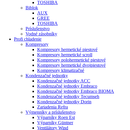
TOSHIBA
Biblok
AUX
GREE
TOSHIBA
Príslušenstvo
Vodné zásobníky
Profi chladenie
Kompresory
Kompresory hermetické piestové
Kompresory hermetické scroll
Kompresory polohermetické piestové
Kompresory hermetické dvojpiestové
Kompresory klimatizačné
Kondenzačné jednotky
Kondenzačné jednotky ACC
Kondenzačné jednotky Embraco
Kondenzačné jednotky Embraco BIOMA
Kondenzačné jednotky Tecumseh
Kondenzačné jednotky Dorin
Zariadenia Refra
Výmenníky a príslušenstvo
Výparníky Roen Est
Výparníky Güntner
Ventilátory Wind