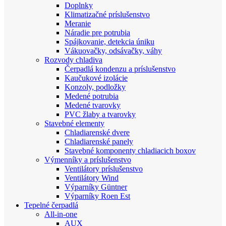
Doplnky
Klimatizačné príslušenstvo
Meranie
Náradie pre potrubia
Spájkovanie, detekcia úniku
Vákuovačky, odsávačky, váhy
Rozvody chladiva
Čerpadlá kondenzu a príslušenstvo
Kaučukové izolácie
Konzoly, podložky
Medené potrubia
Medené tvarovky
PVC žlaby a tvarovky
Stavebné elementy
Chladiarenské dvere
Chladiarenské panely
Stavebné komponenty chladiacich boxov
Výmenníky a príslušenstvo
Ventilátory príslušenstvo
Ventilátory Wind
Výparníky Güntner
Výparníky Roen Est
Tepelné čerpadlá
All-in-one
AUX