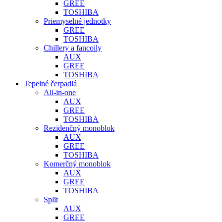
GREE
TOSHIBA
Priemyselné jednotky
GREE
TOSHIBA
Chillery a fancoily
AUX
GREE
TOSHIBA
Tepelné čerpadlá
All-in-one
AUX
GREE
TOSHIBA
Rezidenčný monoblok
AUX
GREE
TOSHIBA
Komerčný monoblok
AUX
GREE
TOSHIBA
Split
AUX
GREE