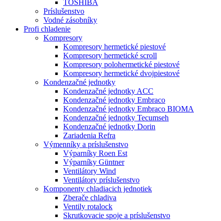
TOSHIBA
Príslušenstvo
Vodné zásobníky
Profi chladenie
Kompresory
Kompresory hermetické piestové
Kompresory hermetické scroll
Kompresory polohermetické piestové
Kompresory hermetické dvojpiestové
Kondenzačné jednotky
Kondenzačné jednotky ACC
Kondenzačné jednotky Embraco
Kondenzačné jednotky Embraco BIOMA
Kondenzačné jednotky Tecumseh
Kondenzačné jednotky Dorin
Zariadenia Refra
Výmenníky a príslušenstvo
Výparníky Roen Est
Výparníky Güntner
Ventilátory Wind
Ventilátory príslušenstvo
Komponenty chladiacich jednotiek
Zberače chladiva
Ventily rotalock
Skrutkovacie spoje a príslušenstvo