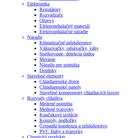
Elektronika
Regulátory
Rozvádzače
Ohrevy
Elektroinštalačný materiál
Elektroinštalačné náradie
Náradie
Klimatizačné príslušenstvo
Vákuovačky, odsávačky, váhy
Spájkovanie, detekcia úniku
Meranie
Náradie pre potrubia
Doplnky
Stavebné elementy
Chladiarenské dvere
Chladiarenské panely
Stavebné komponenty chladiacich boxov
Rozvody chladiva
Medené potrubia
Medené tvarovky
Kaučukové izolácie
Konzoly, podložky
Čerpadlá kondenzu a príslušenstvo
PVC žlaby a tvarovky
Chemické produkty