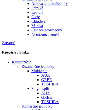
Aditíva a neutralizátory
Farbivá
Lepidlá
Oleje
Chladivá
Mazivá
Čistiace prostriedky
Nemrznúce zmesi
Zatvoriť
Kategórie produktov
Klimatizácie
Rezidenčné jednotky
Multi-split
AUX
GREE
TOSHIBA
Single-split
AUX
GREE
TOSHIBA
Komerčné jednotky