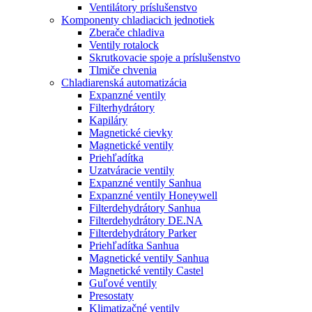
Ventilátory príslušenstvo
Komponenty chladiacich jednotiek
Zberače chladiva
Ventily rotalock
Skrutkovacie spoje a príslušenstvo
Tlmiče chvenia
Chladiarenská automatizácia
Expanzné ventily
Filterhydrátory
Kapiláry
Magnetické cievky
Magnetické ventily
Priehľadítka
Uzatváracie ventily
Expanzné ventily Sanhua
Expanzné ventily Honeywell
Filterdehydrátory Sanhua
Filterdehydrátory DE.NA
Filterdehydrátory Parker
Priehľadítka Sanhua
Magnetické ventily Sanhua
Magnetické ventily Castel
Guľové ventily
Presostaty
Klimatizačné ventily