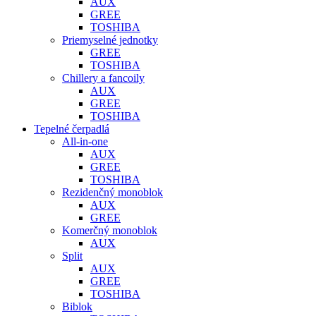
AUX
GREE
TOSHIBA
Priemyselné jednotky
GREE
TOSHIBA
Chillery a fancoily
AUX
GREE
TOSHIBA
Tepelné čerpadlá
All-in-one
AUX
GREE
TOSHIBA
Rezidenčný monoblok
AUX
GREE
Komerčný monoblok
AUX
Split
AUX
GREE
TOSHIBA
Biblok