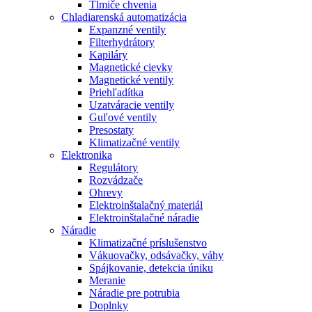
Tlmiče chvenia
Chladiarenská automatizácia
Expanzné ventily
Filterhydrátory
Kapiláry
Magnetické cievky
Magnetické ventily
Priehľadítka
Uzatváracie ventily
Guľové ventily
Presostaty
Klimatizačné ventily
Elektronika
Regulátory
Rozvádzače
Ohrevy
Elektroinštalačný materiál
Elektroinštalačné náradie
Náradie
Klimatizačné príslušenstvo
Vákuovačky, odsávačky, váhy
Spájkovanie, detekcia úniku
Meranie
Náradie pre potrubia
Doplnky