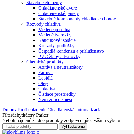
Stavebné elementy
Chladiarenské dvere
Chladiarenské panely
Stavebné komponenty chladiacich boxov
Rozvody chladiva
Medené potrubia
Medené tvarovky
Kaučukové izolácie
Konzoly, podložky
Čerpadlá kondenzu a príslušenstvo
PVC žlaby a tvarovky
Chemické produkty
Aditíva a neutralizátory
Farbivá
Lepidlá
Oleje
Chladivá
Čistiace prostriedky
Nemrznúce zmesi
Domov
Profi chladenie
Chladiarenská automatizácia
Filterdehydrátory Parker
Neboli nájdené žiadne produkty zodpovedajúce vášmu výberu.
Vyhľadávanie