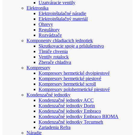
Uzatváracie ventily
Elektronika
Elektroinštalačné náradie
Elektroinštalačný materiál
Ohrevy
Regulátory
Rozvádzače
Komponenty chladiacich jednotiek
Skrutkovacie spoje a príslušenstvo
Tlmiče chvenia
Ventily rotalock
Zberače chladiva
Kompresory
Kompresory hermetické dvojpiestové
Kompresory hermetické piestové
Kompresory hermetické scroll
Kompresory polohermetické piestové
Kondenzačné jednotky
Kondenzačné jednotky ACC
Kondenzačné jednotky Dorin
Kondenzačné jednotky Embraco
Kondenzačné jednotky Embraco BIOMA
Kondenzačné jednotky Tecumseh
Zariadenia Refra
Náradie