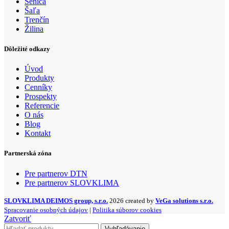
Senica
Šaľa
Trenčín
Žilina
Dôležité odkazy
Úvod
Produkty
Cenníky
Prospekty
Referencie
O nás
Blog
Kontakt
Partnerská zóna
Pre partnerov DTN
Pre partnerov SLOVKLIMA
SLOVKLIMA DEIMOS group, s.r.o.
2026 created by
VeGa solutions s.r.o.
Spracovanie osobných údajov
|
Politika súborov cookies
Zatvoriť
Vyhľadávanie