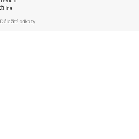
Trenčín
Žilina
Dôležité odkazy
Úvod
Produkty
Cenníky
Prospekty
Referencie
O nás
Blog
Kontakt
Partnerská zóna
Pre partnerov DTN
Pre partnerov SLOVKLIMA
SLOVKLIMA DEIMOS group, s.r.o.
2026 created by
VeGa solutions s.r.o.