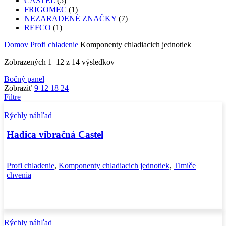
CASTEL
(5)
FRIGOMEC
(1)
NEZARADENÉ ZNAČKY
(7)
REFCO
(1)
Domov
Profi chladenie
Komponenty chladiacich jednotiek
Zobrazených 1–12 z 14 výsledkov
Bočný panel
Zobraziť
9
12
18
24
Filtre
Rýchly náhľad
Hadica vibračná Castel
Profi chladenie
,
Komponenty chladiacich jednotiek
,
Tlmiče
chvenia
Rýchly náhľad