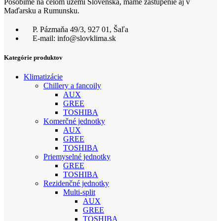
Pôsobíme na celom území Slovenska, máme zastúpenie aj v
Maďarsku a Rumunsku.
P. Pázmaňa 49/3, 927 01, Šaľa
E-mail: info@slovklima.sk
Kategórie produktov
Klimatizácie
Chillery a fancoily
AUX
GREE
TOSHIBA
Komerčné jednotky
AUX
GREE
TOSHIBA
Priemyselné jednotky
GREE
TOSHIBA
Rezidenčné jednotky
Multi-split
AUX
GREE
TOSHIBA