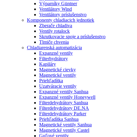
Výparníky Güntner
Ventilátory Wind
Ventilátory príslušenstvo
Komponenty chladiacich jednotiek
Zberače chladiva
Ventily rotalock
Skrutkovacie spoje a príslušenstvo
Tlmiče chvenia
Chladiarenská automatizácia
Expanzné ventily
Filterhydrátory
Kapiláry
Magnetické cievky
Magnetické ventily
Priehľadítka
Uzatváracie ventily
Expanzné ventily Sanhua
Expanzné ventily Honeywell
Filterdehydrátory Sanhua
Filterdehydrátory DE.NA
Filterdehydrátory Parker
Priehľadítka Sanhua
Magnetické ventily Sanhua
Magnetické ventily Castel
Guľové ventily