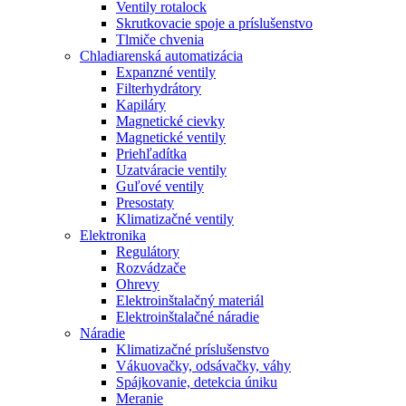
Ventily rotalock
Skrutkovacie spoje a príslušenstvo
Tlmiče chvenia
Chladiarenská automatizácia
Expanzné ventily
Filterhydrátory
Kapiláry
Magnetické cievky
Magnetické ventily
Priehľadítka
Uzatváracie ventily
Guľové ventily
Presostaty
Klimatizačné ventily
Elektronika
Regulátory
Rozvádzače
Ohrevy
Elektroinštalačný materiál
Elektroinštalačné náradie
Náradie
Klimatizačné príslušenstvo
Vákuovačky, odsávačky, váhy
Spájkovanie, detekcia úniku
Meranie