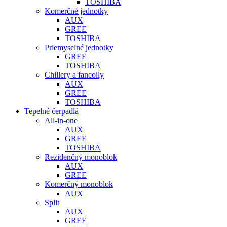
TOSHIBA
Komerčné jednotky
AUX
GREE
TOSHIBA
Priemyselné jednotky
GREE
TOSHIBA
Chillery a fancoily
AUX
GREE
TOSHIBA
Tepelné čerpadlá
All-in-one
AUX
GREE
TOSHIBA
Rezidenčný monoblok
AUX
GREE
Komerčný monoblok
AUX
Split
AUX
GREE