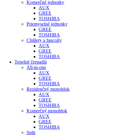
Komerčné jednotky
AUX
GREE
TOSHIBA
Priemyselné jednotky
GREE
TOSHIBA
Chillery a fancoily
AUX
GREE
TOSHIBA
Tepelné čerpadlá
All-in-one
AUX
GREE
TOSHIBA
Rezidenčný monoblok
AUX
GREE
TOSHIBA
Komerčný monoblok
AUX
GREE
TOSHIBA
Split