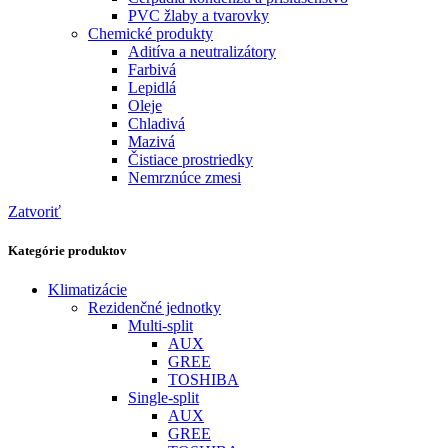
PVC žlaby a tvarovky
Chemické produkty
Aditíva a neutralizátory
Farbivá
Lepidlá
Oleje
Chladivá
Mazivá
Čistiace prostriedky
Nemrznúce zmesi
Zatvoriť
Kategórie produktov
Klimatizácie
Rezidenčné jednotky
Multi-split
AUX
GREE
TOSHIBA
Single-split
AUX
GREE