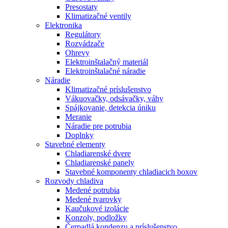
Presostaty
Klimatizačné ventily
Elektronika
Regulátory
Rozvádzače
Ohrevy
Elektroinštalačný materiál
Elektroinštalačné náradie
Náradie
Klimatizačné príslušenstvo
Vákuovačky, odsávačky, váhy
Spájkovanie, detekcia úniku
Meranie
Náradie pre potrubia
Doplnky
Stavebné elementy
Chladiarenské dvere
Chladiarenské panely
Stavebné komponenty chladiacich boxov
Rozvody chladiva
Medené potrubia
Medené tvarovky
Kaučukové izolácie
Konzoly, podložky
Čerpadlá kondenzu a príslušenstvo