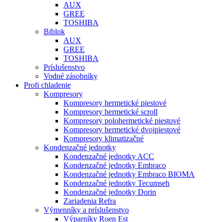
AUX
GREE
TOSHIBA
Biblok
AUX
GREE
TOSHIBA
Príslušenstvo
Vodné zásobníky
Profi chladenie
Kompresory
Kompresory hermetické piestové
Kompresory hermetické scroll
Kompresory polohermetické piestové
Kompresory hermetické dvojpiestové
Kompresory klimatizačné
Kondenzačné jednotky
Kondenzačné jednotky ACC
Kondenzačné jednotky Embraco
Kondenzačné jednotky Embraco BIOMA
Kondenzačné jednotky Tecumseh
Kondenzačné jednotky Dorin
Zariadenia Refra
Výmenníky a príslušenstvo
Výparníky Roen Est