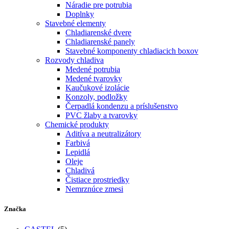
Náradie pre potrubia
Doplnky
Stavebné elementy
Chladiarenské dvere
Chladiarenské panely
Stavebné komponenty chladiacich boxov
Rozvody chladiva
Medené potrubia
Medené tvarovky
Kaučukové izolácie
Konzoly, podložky
Čerpadlá kondenzu a príslušenstvo
PVC žlaby a tvarovky
Chemické produkty
Aditíva a neutralizátory
Farbivá
Lepidlá
Oleje
Chladivá
Čistiace prostriedky
Nemrznúce zmesi
Značka