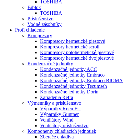
TOSHIBA
Biblok
TOSHIBA
Príslušenstvo
Vodné zásobníky
Profi chladenie
Kompresory
Kompresory hermetické piestové
Kompresory hermetické scroll
Kompresory polohermetické piestové
Kompresory hermetické dvojpiestové
Kondenzačné jednotky
Kondenzačné jednotky ACC
Kondenzačné jednotky Embraco
Kondenzačné jednotky Embraco BIOMA
Kondenzačné jednotky Tecumseh
Kondenzačné jednotky Dorin
Zariadenia Refra
Výmenníky a príslušenstvo
Výparníky Roen Est
Výparníky Güntner
Ventilátory Wind
Ventilátory príslušenstvo
Komponenty chladiacich jednotiek
Zberače chladiva