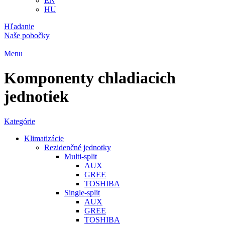
EN
HU
Hľadanie
Naše pobočky
Menu
Komponenty chladiacich
jednotiek
Kategórie
Klimatizácie
Rezidenčné jednotky
Multi-split
AUX
GREE
TOSHIBA
Single-split
AUX
GREE
TOSHIBA