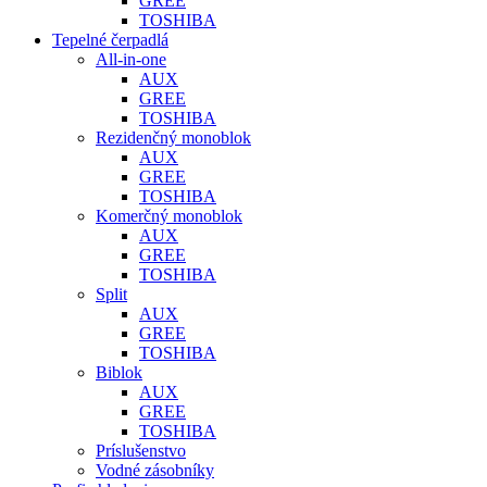
GREE
TOSHIBA
Tepelné čerpadlá
All-in-one
AUX
GREE
TOSHIBA
Rezidenčný monoblok
AUX
GREE
TOSHIBA
Komerčný monoblok
AUX
GREE
TOSHIBA
Split
AUX
GREE
TOSHIBA
Biblok
AUX
GREE
TOSHIBA
Príslušenstvo
Vodné zásobníky