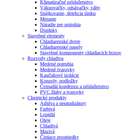
Klimatizačné príslušenstvo
Vákuovačky, odsávačky, váhy
Spájkovanie, detekcia úniku
Meranie
Náradie pre potrubia
Doplnky
Stavebné elementy
Chladiarenské dvere
Chladiarenské panely
Stavebné komponenty chladiacich boxov
Rozvody chladiva
Medené potrubia
Medené tvarovky
Kaučukové izolácie
Konzoly, podložky
Čerpadlá kondenzu a príslušenstvo
PVC žlaby a tvarovky
Chemické produkty
Aditíva a neutralizátory
Farbivá
Lepidlá
Oleje
Chladivá
Mazivá
Čistiace prostriedky