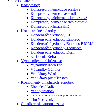
Profi chladenie
Kompresory
Kompresory hermetické piestové
Kompresory hermetické scroll
Kompresory polohermetické piestové
Kompresory hermetické dvojpiestové
Kompresory klimatizačné
Kondenzačné jednotky
Kondenzačné jednotky ACC
Kondenzačné jednotky Embraco
Kondenzačné jednotky Embraco BIOMA
Kondenzačné jednotky Tecumseh
Kondenzačné jednotky Dorin
Zariadenia Refra
Výmenníky a príslušenstvo
Výparníky Roen Est
Výparníky Güntner
Ventilátory Wind
Ventilátory príslušenstvo
Komponenty chladiacich jednotiek
Zberače chladiva
Ventily rotalock
Skrutkovacie spoje a príslušenstvo
Tlmiče chvenia
Chladiarenská automatizácia