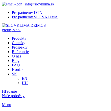
info@slovklima.sk
Pre partnerov DTN
Pre partnerov SLOVKLIMA
Produkty
Cenníky
Prospekty
Referencie
O nás
Blog
FAQ
Kontakt
SK
EN
HU
Hľadanie
Naše pobočky
Menu