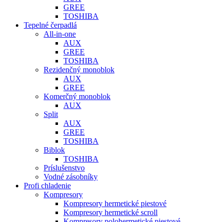
GREE
TOSHIBA
Tepelné čerpadlá
All-in-one
AUX
GREE
TOSHIBA
Rezidenčný monoblok
AUX
GREE
Komerčný monoblok
AUX
Split
AUX
GREE
TOSHIBA
Biblok
TOSHIBA
Príslušenstvo
Vodné zásobníky
Profi chladenie
Kompresory
Kompresory hermetické piestové
Kompresory hermetické scroll
Kompresory polohermetické piestové