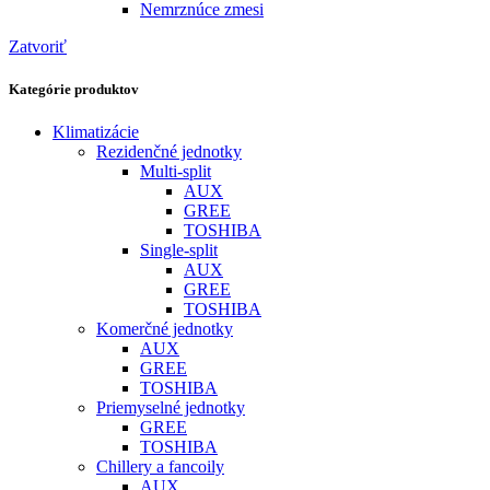
Nemrznúce zmesi
Zatvoriť
Kategórie produktov
Klimatizácie
Rezidenčné jednotky
Multi-split
AUX
GREE
TOSHIBA
Single-split
AUX
GREE
TOSHIBA
Komerčné jednotky
AUX
GREE
TOSHIBA
Priemyselné jednotky
GREE
TOSHIBA
Chillery a fancoily
AUX