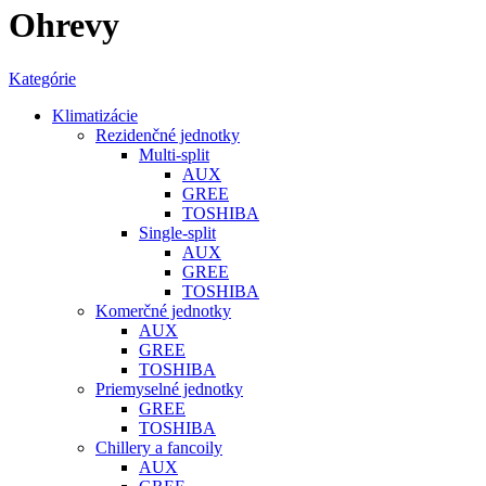
Ohrevy
Kategórie
Klimatizácie
Rezidenčné jednotky
Multi-split
AUX
GREE
TOSHIBA
Single-split
AUX
GREE
TOSHIBA
Komerčné jednotky
AUX
GREE
TOSHIBA
Priemyselné jednotky
GREE
TOSHIBA
Chillery a fancoily
AUX