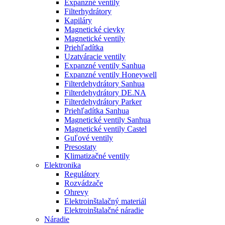
Expanzné ventily
Filterhydrátory
Kapiláry
Magnetické cievky
Magnetické ventily
Priehľadítka
Uzatváracie ventily
Expanzné ventily Sanhua
Expanzné ventily Honeywell
Filterdehydrátory Sanhua
Filterdehydrátory DE.NA
Filterdehydrátory Parker
Priehľadítka Sanhua
Magnetické ventily Sanhua
Magnetické ventily Castel
Guľové ventily
Presostaty
Klimatizačné ventily
Elektronika
Regulátory
Rozvádzače
Ohrevy
Elektroinštalačný materiál
Elektroinštalačné náradie
Náradie