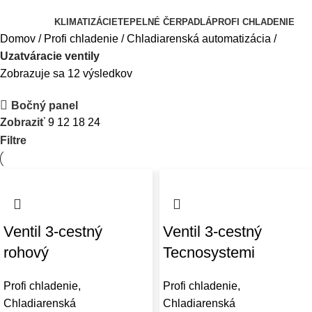
Kategórie
KLIMATIZÁCIE
TEPELNÉ ČERPADLÁ
PROFI CHLADENIE
Domov
Profi chladenie
Chladiarenská automatizácia
Uzatváracie ventily
Zobrazuje sa 12 výsledkov
Bočný panel
Zobraziť
9
12
18
24
Filtre
Ventil 3-cestný
Ventil 3-cestný
rohový
Tecnosystemi
Profi chladenie
,
Profi chladenie
,
Chladiarenská
Chladiarenská