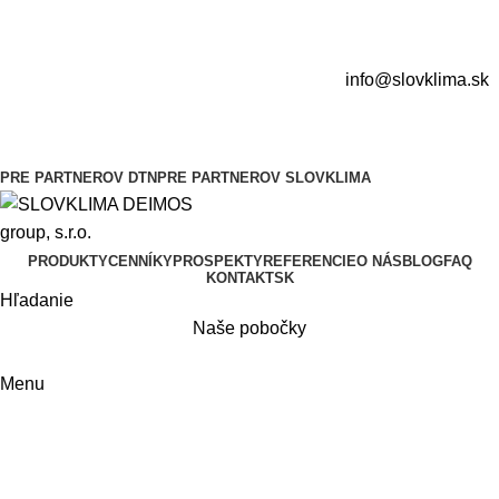
info@slovklima.sk
PRE PARTNEROV DTN
PRE PARTNEROV SLOVKLIMA
PRODUKTY
CENNÍKY
PROSPEKTY
REFERENCIE
O NÁS
BLOG
FAQ
KONTAKT
SK
Hľadanie
Naše pobočky
Menu
Uzatváracie ventily