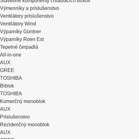
Stavebné komponenty chladiacich boxov
Výmenníky a príslušenstvo
Ventilátory príslušenstvo
Ventilátory Wind
Výparníky Güntner
Výparníky Roen Est
Tepelné čerpadlá
All-in-one
AUX
GREE
TOSHIBA
Biblok
TOSHIBA
Komerčný monoblok
AUX
Príslušenstvo
Rezidenčný monoblok
AUX