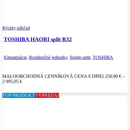
Rýchly náhľad
TOSHIBA HAORI split R32
Klimatizácie
,
Rezidenčné jednotky
,
Single-split
,
TOSHIBA
MALOOBCHODNÁ CENNÍKOVÁ CENA S DPH
2 250,90
€
–
Price
2 995,05
€
range:
2
TOP PRODUKT
VÝPREDAJ
250,90 €
through
2
995,05 €