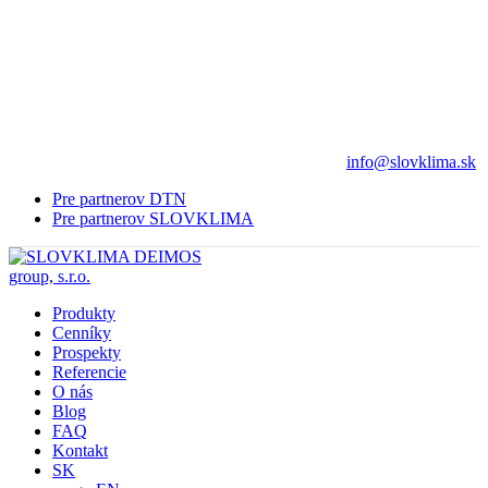
info@slovklima.sk
Pre partnerov DTN
Pre partnerov SLOVKLIMA
Produkty
Cenníky
Prospekty
Referencie
O nás
Blog
FAQ
Kontakt
SK