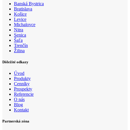
Banská Bystrica
Bratislava
Košice
Levice
Michalovce
Nitra
Senica
Šaľa
Trenčín
Žilina
Dôležité odkazy
Úvod
Produkty
Cenníky
Prospekty
Referencie
O nás
Blog
Kontakt
Partnerská zóna