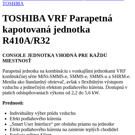
TOSHIBA
TOSHIBA VRF Parapetná
kapotovaná jednotka
R410A/R32
CONSOLE JEDNOTKA VHODNÁ PRE KAŽDÚ
MIESTNOSŤ
Parapetná jednotka na kombináciu s vonkajšími jednotkami VRF
konštrukčnej série MiNi-SMMS-e, SMMS-e, SMMS-u a SHRM-e.
Menšia ako štandardný ohrievač, avšak s flexibilným výstupom
vzduchu a jedinečným efektom podlahového kúrenia. Dostupná v
piatich odstupňovaniach výkonu od 2,2 do 5,6 kW.
Prednosti:
Individuálny výber prúdu vzduchu
Efekt podlahového kúrenia
„Smart User Interface“ pre obsluhu priamo na jednotke
Efekt podlahového kúrenia na zaistenie teplých chodidiel
Funkcia režimu Silent