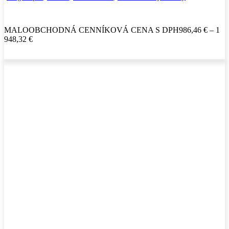
MALOOBCHODNÁ CENNÍKOVÁ CENA S DPH
986,46
€
–
1
Price
948,32
€
range:
986,46 €
through
1
948,32 €