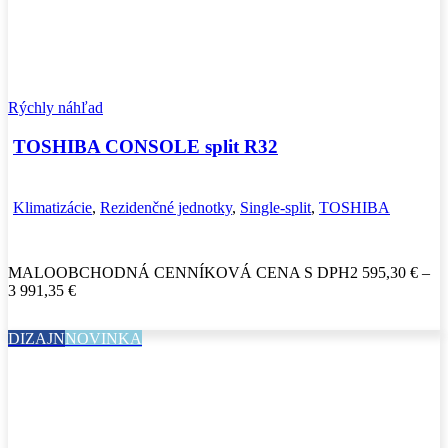
Rýchly náhľad
TOSHIBA CONSOLE split R32
Klimatizácie
,
Rezidenčné jednotky
,
Single-split
,
TOSHIBA
MALOOBCHODNÁ CENNÍKOVÁ CENA S DPH
2 595,30
€
–
Price
3 991,35
€
range:
2
DIZAJN
NOVINKA
595,30 €
through
3
991,35 €