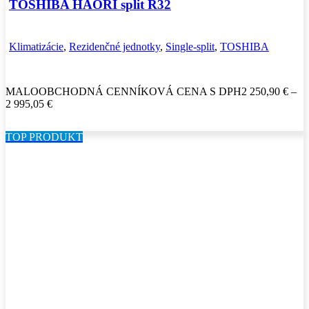
TOSHIBA HAORI split R32
Klimatizácie
,
Rezidenčné jednotky
,
Single-split
,
TOSHIBA
MALOOBCHODNÁ CENNÍKOVÁ CENA S DPH
2 250,90
€
–
Price
2 995,05
€
range:
2
TOP PRODUKT
250,90 €
through
2
995,05 €