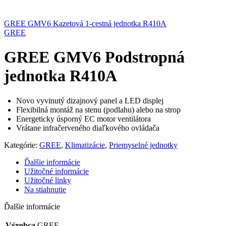
GREE GMV6 Kazetová 1-cestná jednotka R410A
GREE
GREE GMV6 Podstropná
jednotka R410A
Novo vyvinutý dizajnový panel a LED displej
Flexibilná montáž na stenu (podlahu) alebo na strop
Energeticky úsporný EC motor ventilátora
Vrátane infračerveného diaľkového ovládača
Kategórie:
GREE
,
Klimatizácie
,
Priemyselné jednotky
Ďalšie informácie
Užitočné informácie
Užitočné linky
Na stiahnutie
Ďalšie informácie
Výrobca
GREE