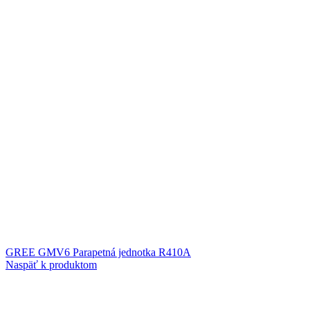
GREE GMV6 Parapetná jednotka R410A
Naspäť k produktom