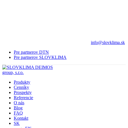
info@slovklima.sk
Pre partnerov DTN
Pre partnerov SLOVKLIMA
Produkty
Cenníky
Prospekty
Referencie
O nás
Blog
FAQ
Kontakt
SK