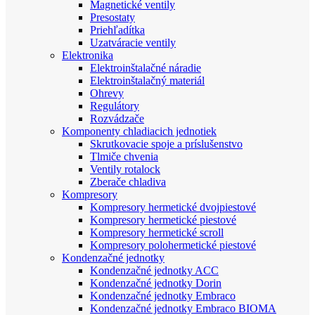
Magnetické ventily
Presostaty
Priehľadítka
Uzatváracie ventily
Elektronika
Elektroinštalačné náradie
Elektroinštalačný materiál
Ohrevy
Regulátory
Rozvádzače
Komponenty chladiacich jednotiek
Skrutkovacie spoje a príslušenstvo
Tlmiče chvenia
Ventily rotalock
Zberače chladiva
Kompresory
Kompresory hermetické dvojpiestové
Kompresory hermetické piestové
Kompresory hermetické scroll
Kompresory polohermetické piestové
Kondenzačné jednotky
Kondenzačné jednotky ACC
Kondenzačné jednotky Dorin
Kondenzačné jednotky Embraco
Kondenzačné jednotky Embraco BIOMA