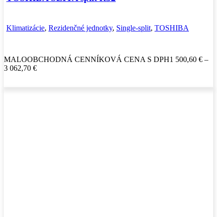
Klimatizácie
,
Rezidenčné jednotky
,
Single-split
,
TOSHIBA
MALOOBCHODNÁ CENNÍKOVÁ CENA S DPH
1 500,60
€
–
Price
3 062,70
€
range:
1
500,60 €
through
3
062,70 €