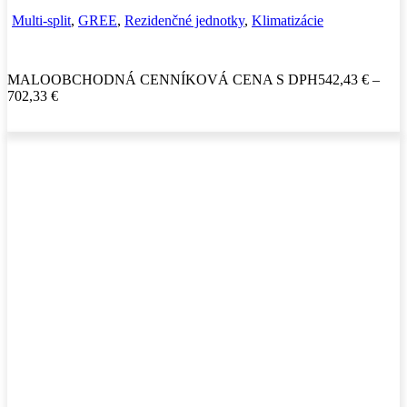
Multi-split
,
GREE
,
Rezidenčné jednotky
,
Klimatizácie
MALOOBCHODNÁ CENNÍKOVÁ CENA S DPH
542,43
€
–
Price
702,33
€
range:
542,43 €
through
702,33 €