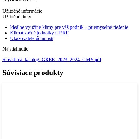
Užitočné informácie
Užitočné linky
Ideálne využitie klímy pre váš podnik – priemyselné riešenie
Klimatizačné jednotky GRRE
Ukazovatele účinnosti
Na stiahnutie
Slovklima_katalog_GREE_2023_2024_GMV.pdf
Súvisiace produkty