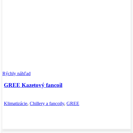
Rýchly náhľad
GREE Kazetový fancoil
Klimatizácie
,
Chillery a fancoily
,
GREE