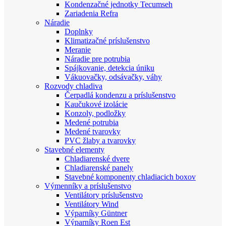
Kondenzačné jednotky Tecumseh
Zariadenia Refra
Náradie
Doplnky
Klimatizačné príslušenstvo
Meranie
Náradie pre potrubia
Spájkovanie, detekcia úniku
Vákuovačky, odsávačky, váhy
Rozvody chladiva
Čerpadlá kondenzu a príslušenstvo
Kaučukové izolácie
Konzoly, podložky
Medené potrubia
Medené tvarovky
PVC žlaby a tvarovky
Stavebné elementy
Chladiarenské dvere
Chladiarenské panely
Stavebné komponenty chladiacich boxov
Výmenníky a príslušenstvo
Ventilátory príslušenstvo
Ventilátory Wind
Výparníky Güntner
Výparníky Roen Est