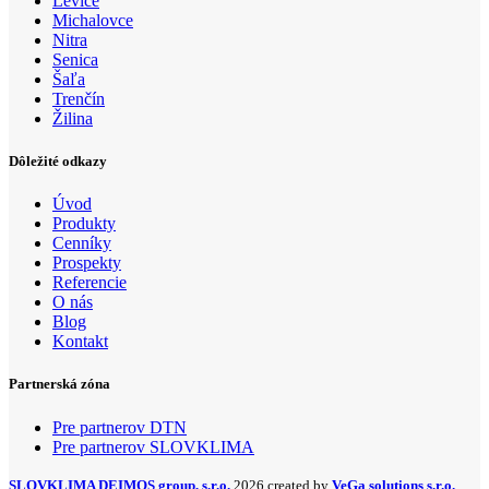
Levice
Michalovce
Nitra
Senica
Šaľa
Trenčín
Žilina
Dôležité odkazy
Úvod
Produkty
Cenníky
Prospekty
Referencie
O nás
Blog
Kontakt
Partnerská zóna
Pre partnerov DTN
Pre partnerov SLOVKLIMA
SLOVKLIMA DEIMOS group, s.r.o.
2026 created by
VeGa solutions s.r.o.