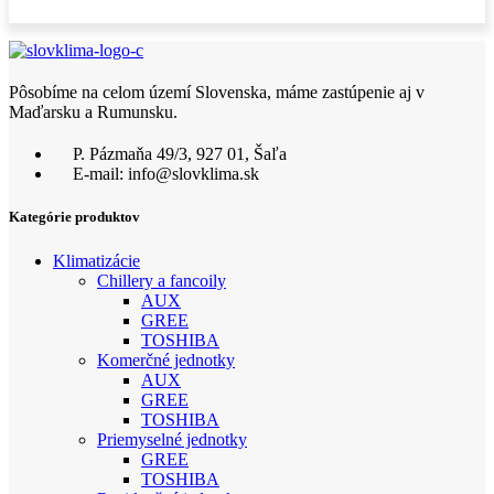
Pôsobíme na celom území Slovenska, máme zastúpenie aj v
Maďarsku a Rumunsku.
P. Pázmaňa 49/3, 927 01, Šaľa
E-mail: info@slovklima.sk
Kategórie produktov
Klimatizácie
Chillery a fancoily
AUX
GREE
TOSHIBA
Komerčné jednotky
AUX
GREE
TOSHIBA
Priemyselné jednotky
GREE
TOSHIBA