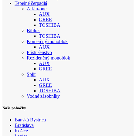
Tepelné čerpadlá
All-in-one
AUX
GREE
TOSHIBA
Biblok
TOSHIBA
Komerčný monoblok
AUX
Príslušenstvo
Rezidenčný monoblok
AUX
GREE
Split
AUX
GREE
TOSHIBA
Vodné zásobníky
Naše pobočky
Banská Bystrica
Bratislava
Košice