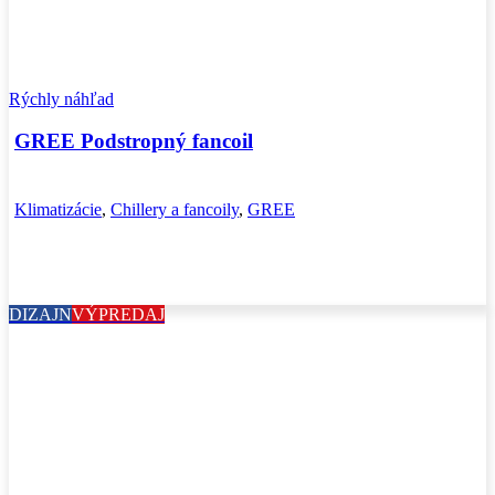
Rýchly náhľad
GREE Podstropný fancoil
Klimatizácie
,
Chillery a fancoily
,
GREE
DIZAJN
VÝPREDAJ