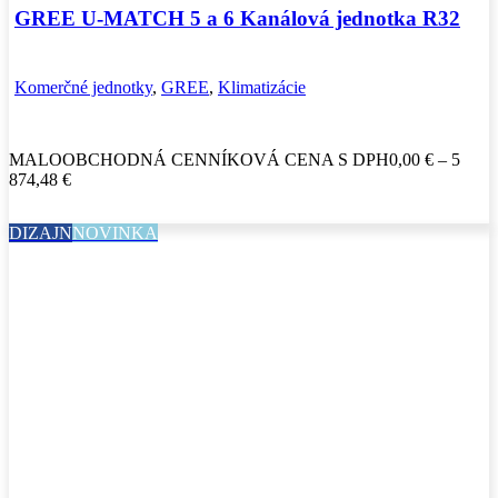
GREE U-MATCH 5 a 6 Kanálová jednotka R32
Komerčné jednotky
,
GREE
,
Klimatizácie
MALOOBCHODNÁ CENNÍKOVÁ CENA S DPH
0,00
€
–
5
Price
874,48
€
range:
0,00 €
DIZAJN
NOVINKA
through
5
874,48 €