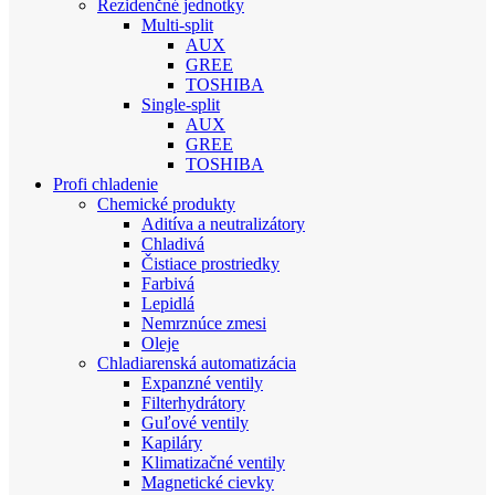
Rezidenčné jednotky
Multi-split
AUX
GREE
TOSHIBA
Single-split
AUX
GREE
TOSHIBA
Profi chladenie
Chemické produkty
Aditíva a neutralizátory
Chladivá
Čistiace prostriedky
Farbivá
Lepidlá
Nemrznúce zmesi
Oleje
Chladiarenská automatizácia
Expanzné ventily
Filterhydrátory
Guľové ventily
Kapiláry
Klimatizačné ventily
Magnetické cievky