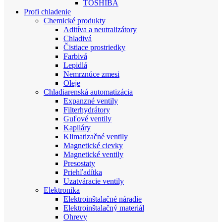
TOSHIBA
Profi chladenie
Chemické produkty
Aditíva a neutralizátory
Chladivá
Čistiace prostriedky
Farbivá
Lepidlá
Nemrznúce zmesi
Oleje
Chladiarenská automatizácia
Expanzné ventily
Filterhydrátory
Guľové ventily
Kapiláry
Klimatizačné ventily
Magnetické cievky
Magnetické ventily
Presostaty
Priehľadítka
Uzatváracie ventily
Elektronika
Elektroinštalačné náradie
Elektroinštalačný materiál
Ohrevy