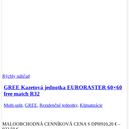
Rýchly náhľad
GREE Kazetová jednotka EURORASTER 60×60
free match R32
Multi-split
,
GREE
,
Rezidenčné jednotky
,
Klimatizácie
MALOOBCHODNÁ CENNÍKOVÁ CENA S DPH
910,20
€
–
Price