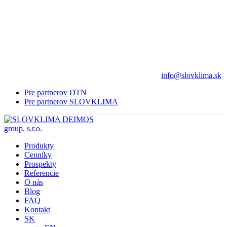
info@slovklima.sk
Pre partnerov DTN
Pre partnerov SLOVKLIMA
Produkty
Cenníky
Prospekty
Referencie
O nás
Blog
FAQ
Kontakt
SK