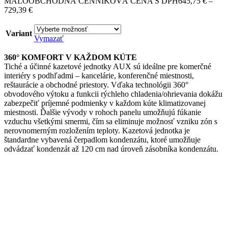
MALOOBCHODNÁ CENNÍKOVÁ CENA S DPH
645,75
€
–
Price
729,39
€
range:
645,75 €
Variant
through
Vymazať
729,39 €
360° KOMFORT V KAŽDOM KÚTE
Tiché a účinné kazetové jednotky AUX sú ideálne pre komerčné
interiéry s podhľadmi – kancelárie, konferenčné miestnosti,
reštaurácie a obchodné priestory. Vďaka technológii 360°
obvodového výtoku a funkcii rýchleho chladenia/ohrievania dokážu
zabezpečiť príjemné podmienky v každom kúte klimatizovanej
miestnosti. Ďalšie vývody v rohoch panelu umožňujú fúkanie
vzduchu všetkými smermi, čím sa eliminuje možnosť vzniku zón s
nerovnomerným rozložením teploty. Kazetová jednotka je
štandardne vybavená čerpadlom kondenzátu, ktoré umožňuje
odvádzať kondenzát až 120 cm nad úroveň zásobníka kondenzátu.