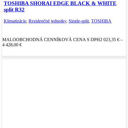
TOSHIBA SHORAI EDGE BLACK & WHITE
split R32
Klimatizácie
,
Rezidenčné jednotky
,
Single-split
,
TOSHIBA
MALOOBCHODNÁ CENNÍKOVÁ CENA S DPH
2 023,35
€
–
Price
4 428,00
€
range:
2
023,35 €
through
4
428,00 €