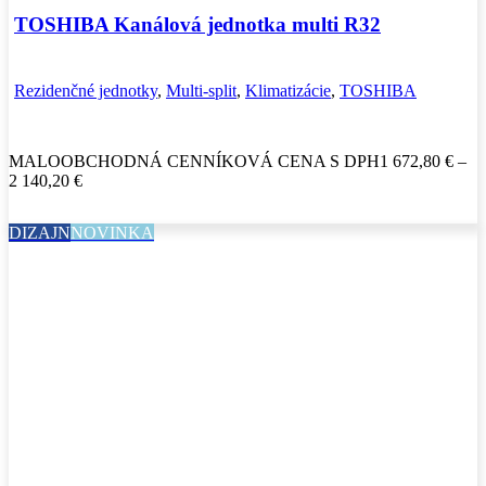
TOSHIBA Kanálová jednotka multi R32
Rezidenčné jednotky
,
Multi-split
,
Klimatizácie
,
TOSHIBA
MALOOBCHODNÁ CENNÍKOVÁ CENA S DPH
1 672,80
€
–
Price
2 140,20
€
range:
1
DIZAJN
NOVINKA
672,80 €
through
2
140,20 €