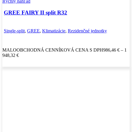
Rýchly náhľad
GREE FAIRY II split R32
Single-split
,
GREE
,
Klimatizácie
,
Rezidenčné jednotky
MALOOBCHODNÁ CENNÍKOVÁ CENA S DPH
986,46
€
–
1
Price
948,32
€
range:
986,46 €
through
1
948,32 €