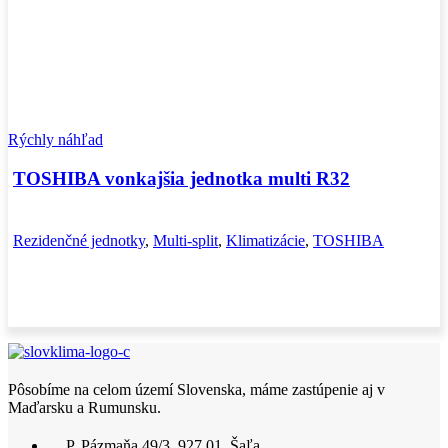
Rýchly náhľad
TOSHIBA vonkajšia jednotka multi R32
Rezidenčné jednotky
,
Multi-split
,
Klimatizácie
,
TOSHIBA
Pôsobíme na celom území Slovenska, máme zastúpenie aj v
Maďarsku a Rumunsku.
P. Pázmaňa 49/3, 927 01, Šaľa