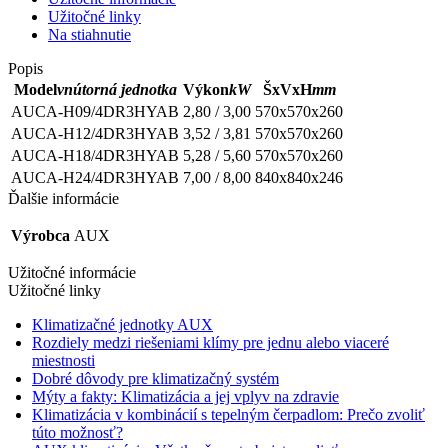
Užitočné linky
Na stiahnutie
Popis
Model
vnútorná jednotka
Výkon
kW
ŠxVxH
mm
AUCA-H09/4DR3HYAB
2,80 / 3,00
570x570x260
AUCA-H12/4DR3HYAB
3,52 / 3,81
570x570x260
AUCA-H18/4DR3HYAB
5,28 / 5,60
570x570x260
AUCA-H24/4DR3HYAB
7,00 / 8,00
840x840x246
Ďalšie informácie
Výrobca
AUX
Užitočné informácie
Užitočné linky
Klimatizačné jednotky AUX
Rozdiely medzi riešeniami klímy pre jednu alebo viaceré
miestnosti
Dobré dôvody pre klimatizačný systém
Mýty a fakty: Klimatizácia a jej vplyv na zdravie
Klimatizácia v kombinácií s tepelným čerpadlom: Prečo zvoliť
túto možnosť?