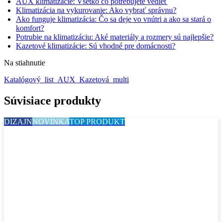
AUX klimatizácie: Všetko čo potrebujete vedieť
Klimatizácia na vykurovanie: Ako vybrať správnu?
Ako funguje klimatizácia: Čo sa deje vo vnútri a ako sa stará o
komfort?
Potrubie na klimatizáciu: Aké materiály a rozmery sú najlepšie?
Kazetové klimatizácie: Sú vhodné pre domácnosti?
Na stiahnutie
Katalógový_list_AUX_Kazetová_multi
Súvisiace produkty
DIZAJN
NOVINKA
TOP PRODUKT