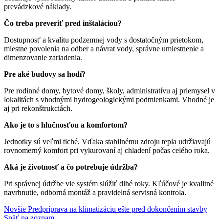
prevádzkové náklady.
Čo treba preveriť pred inštaláciou?
Dostupnosť a kvalitu podzemnej vody s dostatočným prietokom,
miestne povolenia na odber a návrat vody, správne umiestnenie a
dimenzovanie zariadenia.
Pre aké budovy sa hodí?
Pre rodinné domy, bytové domy, školy, administratívu aj priemysel v
lokalitách s vhodnými hydrogeologickými podmienkami. Vhodné je
aj pri rekonštrukciách.
Ako je to s hlučnosťou a komfortom?
Jednotky sú veľmi tiché. Vďaka stabilnému zdroju tepla udržiavajú
rovnomerný komfort pri vykurovaní aj chladení počas celého roka.
Aká je životnosť a čo potrebuje údržba?
Pri správnej údržbe vie systém slúžiť dlhé roky. Kľúčové je kvalitné
navrhnutie, odborná montáž a pravidelná servisná kontrola.
Novšie
Predpríprava na klimatizáciu ešte pred dokončením stavby
Späť na zoznam