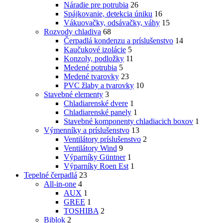
Náradie pre potrubia
26
Spájkovanie, detekcia úniku
16
Vákuovačky, odsávačky, váhy
15
Rozvody chladiva
68
Čerpadlá kondenzu a príslušenstvo
14
Kaučukové izolácie
5
Konzoly, podložky
11
Medené potrubia
5
Medené tvarovky
23
PVC žlaby a tvarovky
10
Stavebné elementy
3
Chladiarenské dvere
1
Chladiarenské panely
1
Stavebné komponenty chladiacich boxov
1
Výmenníky a príslušenstvo
13
Ventilátory príslušenstvo
2
Ventilátory Wind
9
Výparníky Güntner
1
Výparníky Roen Est
1
Tepelné čerpadlá
23
All-in-one
4
AUX
1
GREE
1
TOSHIBA
2
Biblok
2