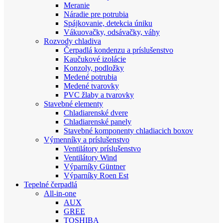
Meranie
Náradie pre potrubia
Spájkovanie, detekcia úniku
Vákuovačky, odsávačky, váhy
Rozvody chladiva
Čerpadlá kondenzu a príslušenstvo
Kaučukové izolácie
Konzoly, podložky
Medené potrubia
Medené tvarovky
PVC žlaby a tvarovky
Stavebné elementy
Chladiarenské dvere
Chladiarenské panely
Stavebné komponenty chladiacich boxov
Výmenníky a príslušenstvo
Ventilátory príslušenstvo
Ventilátory Wind
Výparníky Güntner
Výparníky Roen Est
Tepelné čerpadlá
All-in-one
AUX
GREE
TOSHIBA