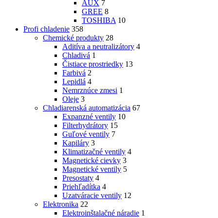
AUX
7
GREE
8
TOSHIBA
10
Profi chladenie
358
Chemické produkty
28
Aditíva a neutralizátory
4
Chladivá
1
Čistiace prostriedky
13
Farbivá
2
Lepidlá
4
Nemrznúce zmesi
1
Oleje
3
Chladiarenská automatizácia
67
Expanzné ventily
10
Filterhydrátory
15
Guľové ventily
7
Kapiláry
3
Klimatizačné ventily
4
Magnetické cievky
3
Magnetické ventily
5
Presostaty
4
Priehľadítka
4
Uzatváracie ventily
12
Elektronika
22
Elektroinštalačné náradie
1