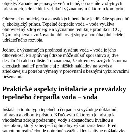
objekty. Zariadenie je navyše veľmi tiché, čo oceníte v obytných
priestoroch, kde je hluk veľakrát významným faktorom komfortu.
Okrem ekonomických a akustických benefitov je dôležité spomenúť
aj ekologický prínos. Tepelné čerpadlo voda – voda využíva
obnoviteľný zdroj energie a významne redukuje produkciu CO₂.
Tým prispieva k znižovaniu uhlíkovej stopy a pomáha plniť ciele
udržateľného rozvoja.
Jednou z významných predností systému voda – voda je jeho
dlhovekosť. Pri správnej údržbe môže slúžiť spoľahlivo aj dve
desaťročia alebo dlhšie. To znamená, že okrem výrazných úspor na
energiách majiteľ profituje aj z nižších nákladov na servis a
zriedkavejšiu potrebu výmeny v porovnaní s bežnými vykurovacími
riešeniami.
Praktické aspekty inštalácie a prevádzky
tepelného čerpadla voda – voda
Inštalácia tohto typu tepelného čerpadla si vyžaduje dôkladnú
prípravu a odborný prístup. Kľúčovým faktorom je prístup k
vhodnému zdroju podzemnej vody s dostatočnou kvalitou a
prietokom, ktorý zabezpečí optimálny výkon zariadenia. Pred
samotnou realizáciou je potrebné zvážiť aj legislatívne požiadavky