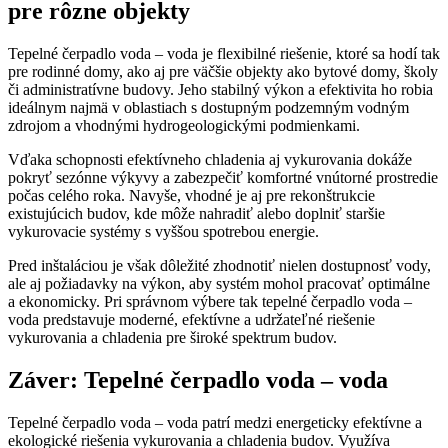
pre rôzne objekty
Tepelné čerpadlo voda – voda je flexibilné riešenie, ktoré sa hodí tak
pre rodinné domy, ako aj pre väčšie objekty ako bytové domy, školy
či administratívne budovy. Jeho stabilný výkon a efektivita ho robia
ideálnym najmä v oblastiach s dostupným podzemným vodným
zdrojom a vhodnými hydrogeologickými podmienkami.
Vďaka schopnosti efektívneho chladenia aj vykurovania dokáže
pokryť sezónne výkyvy a zabezpečiť komfortné vnútorné prostredie
počas celého roka. Navyše, vhodné je aj pre rekonštrukcie
existujúcich budov, kde môže nahradiť alebo doplniť staršie
vykurovacie systémy s vyššou spotrebou energie.
Pred inštaláciou je však dôležité zhodnotiť nielen dostupnosť vody,
ale aj požiadavky na výkon, aby systém mohol pracovať optimálne
a ekonomicky. Pri správnom výbere tak tepelné čerpadlo voda –
voda predstavuje moderné, efektívne a udržateľné riešenie
vykurovania a chladenia pre široké spektrum budov.
Záver: Tepelné čerpadlo voda – voda
Tepelné čerpadlo voda – voda patrí medzi energeticky efektívne a
ekologické riešenia vykurovania a chladenia budov. Využíva