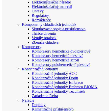
Elektroinštalačné náradie
Elektroinštalačný materiál
Ohrevy
Regulátory
Rozvádzače
Komponenty chladiacich jednotiek
Skrutkovacie spoje a príslušenstvo
Tlmiče chvenia
Ventily rotalock
Zberače chladiva
Kompresory
Kompresory hermetické dvojpiestové
Kompresory hermetické piestové
Kompresory hermetické scroll
Kompresory polohermetické piestové
Kondenzačné jednotky
Kondenzačné jednotky ACC
Kondenzačné jednotky Dorin
Kondenzačné jednotky Embraco
Kondenzačné jednotky Embraco BIOMA
Kondenzačné jednotky Tecumseh
Zariadenia Refra
Náradie
Doplnky
Klimatizačné príslušenstvo