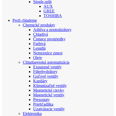
Single-split
AUX
GREE
TOSHIBA
Profi chladenie
Chemické produkty
Aditíva a neutralizátory
Chladivá
Čistiace prostriedky
Farbivá
Lepidlá
Nemrznúce zmesi
Oleje
Chladiarenská automatizácia
Expanzné ventily
Filterhydrátory
Guľové ventily
Kapiláry
Klimatizačné ventily
Magnetické cievky
Magnetické ventily
Presostaty
Priehľadítka
Uzatváracie ventily
Elektronika