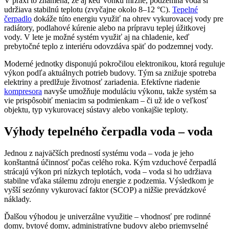
V praxi to znamená, že aj keď vonku mrzne, podzemná voda si
udržiava stabilnú teplotu (zvyčajne okolo 8–12 °C).
Tepelné
čerpadlo
dokáže túto energiu využiť na ohrev vykurovacej vody pre
radiátory, podlahové kúrenie alebo na prípravu teplej úžitkovej
vody. V lete je možné systém využiť aj na chladenie, keď
prebytočné teplo z interiéru odovzdáva späť do podzemnej vody.
Moderné jednotky disponujú pokročilou elektronikou, ktorá reguluje
výkon podľa aktuálnych potrieb budovy. Tým sa znižuje spotreba
elektriny a predlžuje životnosť zariadenia. Efektívne riadenie
kompresora
navyše umožňuje moduláciu výkonu, takže systém sa
vie prispôsobiť meniacim sa podmienkam – či už ide o veľkosť
objektu, typ vykurovacej sústavy alebo vonkajšie teploty.
Výhody tepelného čerpadla voda – voda
Jednou z najväčších predností systému voda – voda je jeho
konštantná účinnosť počas celého roka. Kým vzduchové čerpadlá
strácajú výkon pri nízkych teplotách, voda – voda si ho udržiava
stabilne vďaka stálemu zdroju energie z podzemia. Výsledkom je
vyšší sezónny vykurovací faktor (SCOP) a nižšie prevádzkové
náklady.
Ďalšou výhodou je univerzálne využitie – vhodnosť pre rodinné
domy, bytové domy, administratívne budovy alebo priemyselné