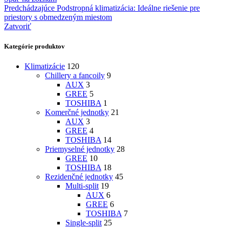
Predchádzajúce
Podstropná klimatizácia: Ideálne riešenie pre
priestory s obmedzeným miestom
Zatvoriť
Kategórie produktov
Klimatizácie
120
Chillery a fancoily
9
AUX
3
GREE
5
TOSHIBA
1
Komerčné jednotky
21
AUX
3
GREE
4
TOSHIBA
14
Priemyselné jednotky
28
GREE
10
TOSHIBA
18
Rezidenčné jednotky
45
Multi-split
19
AUX
6
GREE
6
TOSHIBA
7
Single-split
25