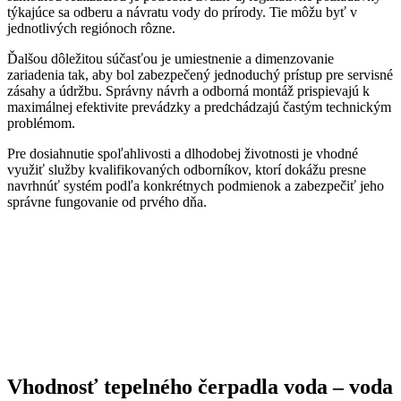
týkajúce sa odberu a návratu vody do prírody. Tie môžu byť v
jednotlivých regiónoch rôzne.
Ďalšou dôležitou súčasťou je umiestnenie a dimenzovanie
zariadenia tak, aby bol zabezpečený jednoduchý prístup pre servisné
zásahy a údržbu. Správny návrh a odborná montáž prispievajú k
maximálnej efektivite prevádzky a predchádzajú častým technickým
problémom.
Pre dosiahnutie spoľahlivosti a dlhodobej životnosti je vhodné
využiť služby kvalifikovaných odborníkov, ktorí dokážu presne
navrhnúť systém podľa konkrétnych podmienok a zabezpečiť jeho
správne fungovanie od prvého dňa.
Vhodnosť tepelného čerpadla voda – voda