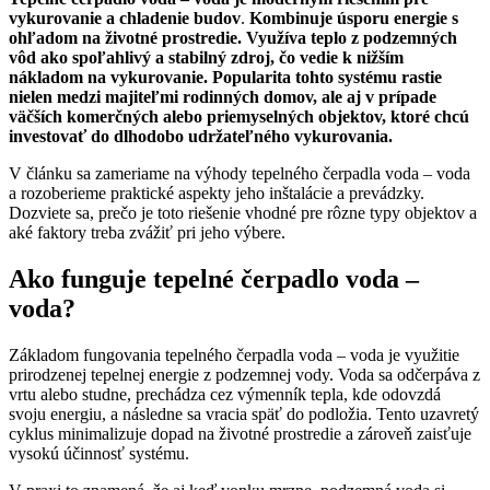
vykurovanie a chladenie budov
.
Kombinuje úsporu energie s
–
ohľadom na životné prostredie. Využíva teplo z podzemných
voda:
vôd ako spoľahlivý a stabilný zdroj, čo vedie k nižším
Prečo
nákladom na vykurovanie. Popularita tohto systému rastie
je
nielen medzi majiteľmi rodinných domov, ale aj v prípade
ideálnym
väčších komerčných alebo priemyselných objektov, ktoré chcú
riešením
investovať do dlhodobo udržateľného vykurovania.
pre
ekologické
V článku sa zameriame na výhody tepelného čerpadla voda – voda
vykurovanie?
a rozoberieme praktické aspekty jeho inštalácie a prevádzky.
Dozviete sa, prečo je toto riešenie vhodné pre rôzne typy objektov a
aké faktory treba zvážiť pri jeho výbere.
Ako funguje tepelné čerpadlo voda –
voda?
Základom fungovania tepelného čerpadla voda – voda je využitie
prirodzenej tepelnej energie z podzemnej vody. Voda sa odčerpáva z
vrtu alebo studne, prechádza cez výmenník tepla, kde odovzdá
svoju energiu, a následne sa vracia späť do podložia. Tento uzavretý
cyklus minimalizuje dopad na životné prostredie a zároveň zaisťuje
vysokú účinnosť systému.