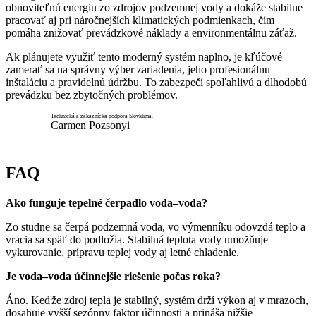
obnoviteľnú energiu zo zdrojov podzemnej vody a dokáže stabilne
pracovať aj pri náročnejších klimatických podmienkach, čím
pomáha znižovať prevádzkové náklady a environmentálnu záťaž.
Ak plánujete využiť tento moderný systém naplno, je kľúčové
zamerať sa na správny výber zariadenia, jeho profesionálnu
inštaláciu a pravidelnú údržbu. To zabezpečí spoľahlivú a dlhodobú
prevádzku bez zbytočných problémov.
Technická a zákaznícka podpora Slovklima.
Carmen Pozsonyi
FAQ
Ako funguje tepelné čerpadlo voda–voda?
Zo studne sa čerpá podzemná voda, vo výmenníku odovzdá teplo a
vracia sa späť do podložia. Stabilná teplota vody umožňuje
vykurovanie, prípravu teplej vody aj letné chladenie.
Je voda–voda účinnejšie riešenie počas roka?
Áno. Keďže zdroj tepla je stabilný, systém drží výkon aj v mrazoch,
dosahuje vyšší sezónny faktor účinnosti a prináša nižšie