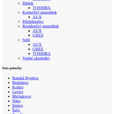
Biblok
TOSHIBA
Komerčný monoblok
AUX
Príslušenstvo
Rezidenčný monoblok
AUX
GREE
Split
AUX
GREE
TOSHIBA
Vodné zásobníky
Naše pobočky
Banská Bystrica
Bratislava
Košice
Levice
Michalovce
Nitra
Senica
Šaľa