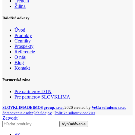
Trenčín
Žilina
Dôležité odkazy
Úvod
Produkty
Cenníky
Prospekty
Referencie
O nás
Blog
Kontakt
Partnerská zóna
Pre partnerov DTN
Pre partnerov SLOVKLIMA
SLOVKLIMA DEIMOS group, s.r.o.
2026 created by
VeGa solutions s.r.o.
Spracovanie osobných údajov
|
Politika súborov cookies
Zatvoriť
Vyhľadávanie
SK