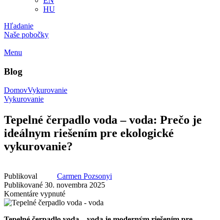
EN
HU
Hľadanie
Naše pobočky
Menu
Blog
Domov
Vykurovanie
Vykurovanie
Tepelné čerpadlo voda – voda: Prečo je
ideálnym riešením pre ekologické
vykurovanie?
Publikoval
Carmen Pozsonyi
Publikované 30. novembra 2025
na
Komentáre vypnuté
Tepelné
čerpadlo
Tepelné čerpadlo voda – voda je moderným riešením pre
voda