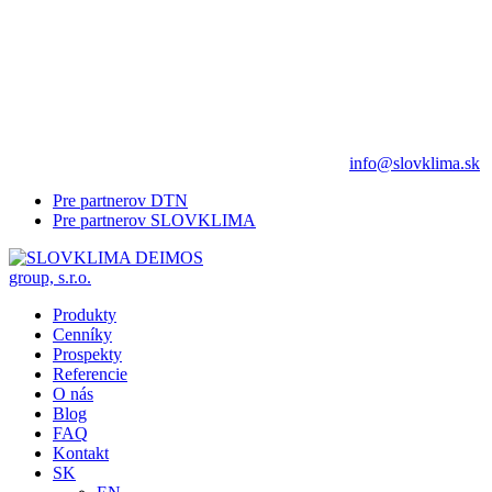
info@slovklima.sk
Pre partnerov DTN
Pre partnerov SLOVKLIMA
Produkty
Cenníky
Prospekty
Referencie
O nás
Blog
FAQ
Kontakt
SK