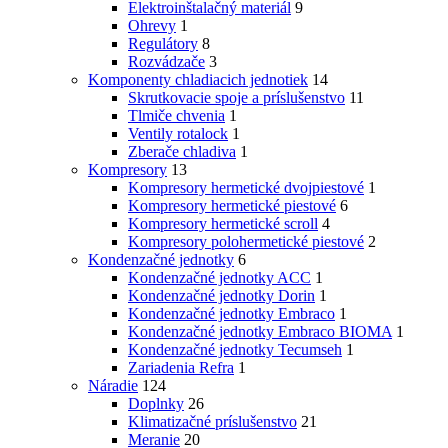
Elektroinštalačný materiál
9
Ohrevy
1
Regulátory
8
Rozvádzače
3
Komponenty chladiacich jednotiek
14
Skrutkovacie spoje a príslušenstvo
11
Tlmiče chvenia
1
Ventily rotalock
1
Zberače chladiva
1
Kompresory
13
Kompresory hermetické dvojpiestové
1
Kompresory hermetické piestové
6
Kompresory hermetické scroll
4
Kompresory polohermetické piestové
2
Kondenzačné jednotky
6
Kondenzačné jednotky ACC
1
Kondenzačné jednotky Dorin
1
Kondenzačné jednotky Embraco
1
Kondenzačné jednotky Embraco BIOMA
1
Kondenzačné jednotky Tecumseh
1
Zariadenia Refra
1
Náradie
124
Doplnky
26
Klimatizačné príslušenstvo
21
Meranie
20