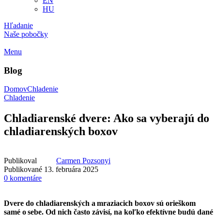
EN
HU
Hľadanie
Naše pobočky
Menu
Blog
Domov
Chladenie
Chladenie
Chladiarenské dvere: Ako sa vyberajú do
chladiarenských boxov
Publikoval
Carmen Pozsonyi
Publikované 13. februára 2025
0
komentáre
Dvere do chladiarenských a mraziacich boxov sú orieškom
samé o sebe. Od nich často závisí, na koľko efektívne budú dané