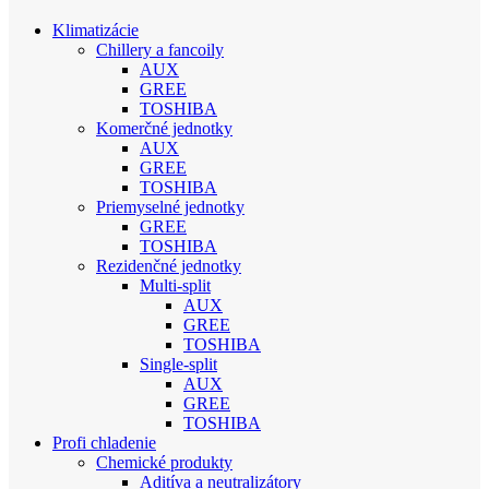
Klimatizácie
Chillery a fancoily
AUX
GREE
TOSHIBA
Komerčné jednotky
AUX
GREE
TOSHIBA
Priemyselné jednotky
GREE
TOSHIBA
Rezidenčné jednotky
Multi-split
AUX
GREE
TOSHIBA
Single-split
AUX
GREE
TOSHIBA
Profi chladenie
Chemické produkty
Aditíva a neutralizátory