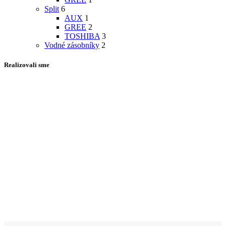
Split
6
AUX
1
GREE
2
TOSHIBA
3
Vodné zásobníky
2
Realizovali sme