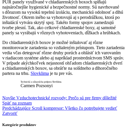
PUR panely využívané v chladiarenských boxoch spĺňajú
najnáročnejšie hygienické a bezpečnostné normy. Sú navrhované
s dôrazom na vysokú tepelnú izoláciu, mechanickú odolnosť a dlhú
životnosť. Okrem iného sa vyhotovujú aj s perodrážkou, ktorá po
inštalácií vytvára skrytý spoj. Takéto formy spojov zamedzujú
tvorbe plesní. Tak, ako celkové chladiarenské boxy, aj samotné
panely sa vyrábajú v rôznych vyhotoveniach, dĺžkach a hrúbkach.
Do chladiarenských boxov je možné inštalovať aj rôzne
monitorovacie zariadenia so vzdialeným prístupom. Tieto zariadenia
vedia včas detegovať rôzne druhy porúch a ohlásiť ich varovaním
v riadiacom systéme alebo aj napríklad prostredníctvom SMS správ.
V prípade akýchkoľvek nejasností ohľadom chladiarenských dverí
a chladiarenských boxov, sa obráťte na solídneho a dlhoročného
partera na trhu.
Slovklima
je tu pre vás.
Technická a zákaznícka podpora Slovklima.
Carmen Pozsonyi
Novšie
Vzduchotechnické rozvody: Prečo sú pre firmy dôležité
Späť na zoznam
Predchádzajúce
Scroll kompresor: Všetko čo potrebujete vedieť
Zatvoriť
Kategórie produktov