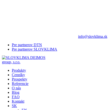
info@slovklima.sk
Pre partnerov DTN
Pre partnerov SLOVKLIMA
Produkty
Cenníky
Prospekty
Referencie
O nás
Blog
FAQ
Kontakt
SK