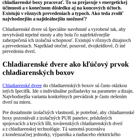
chladiarenské boxy pracovať. To sa prejavuje v energetickej
účinnosti a v konečnom dôsledku aj na koncových účtoch.
Existujú v rôznych prevedeniach a typoch. Ako teda zvoliť
najvhodnejšiu a najideálnejšiu možnosť?
Chladiarenské dvere sú špeciálne navrhnuté a vyrobené tak, aby
nevytvárali tepelné mosty a aby bola čo najefektívnejšie
zabezpečená ich izolačná schopnosť. Existujú v rôznych dizajnoch
a prevedeniach. Napríklad otočné, posuvné, dvojkrídlové, či iné
prevedenia dverí.
Chladiarenské dvere ako kľúčový prvok
chladiarenských boxov
Chladiarenské dvere
do chladiarenských boxov sú často otázkou
istých špecifík. Ide o individuálne požiadavky na parametre a dizajn.
Najvhodnejšia varianta konkrétnych prevádzok je často riešením
dverí na mieru.
Pre dosiahnutie izolačných vlastností, je potrebné, aby chladiarenské
boxy pozostávali z izolačných PUR panelov, príslušných
spojovacích a krycích líšt, továrenských chladiarenských dverí
a z chladiarenskej technológie. Tá samotná pozostáva
z kondenzačnej jednotky, výparníka a riadiaceho elektrického