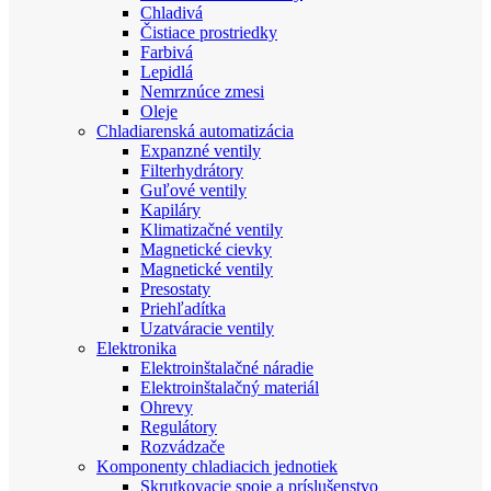
Chladivá
Čistiace prostriedky
Farbivá
Lepidlá
Nemrznúce zmesi
Oleje
Chladiarenská automatizácia
Expanzné ventily
Filterhydrátory
Guľové ventily
Kapiláry
Klimatizačné ventily
Magnetické cievky
Magnetické ventily
Presostaty
Priehľadítka
Uzatváracie ventily
Elektronika
Elektroinštalačné náradie
Elektroinštalačný materiál
Ohrevy
Regulátory
Rozvádzače
Komponenty chladiacich jednotiek
Skrutkovacie spoje a príslušenstvo