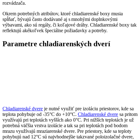
rozvádzača.
Okrem potrebných atribútov, ktoré chladiarenské boxy musia
spĺňať, bývajú často dodávané aj s mnohými doplnkovými
výbavami, ako sú regály, či koľajové dráhy. Chladiarenské boxy tak
reflektujú akékoľvek špeciálne požiadavky a potreby.
Parametre chladiarenských dverí
Chladiarenské dvere
je nutné využiť pre izoláciu priestorov, kde sa
teplota pohybuje od -35°C do +10°C.
Chladiarenské dvere
sa pritom
využívajú pri teplotách vyšších ako 0°C. Pri nižších teplotách je už
potrebná väčšia vrstva izolácie a tak sa pri teplotách pod bodom
mrazu využívajú mraziarenské dvere. Pre priestory, kde sa teploty
pohybujú nad 12°C sú najvhodnejšie takzvané poloizolačné dvere,