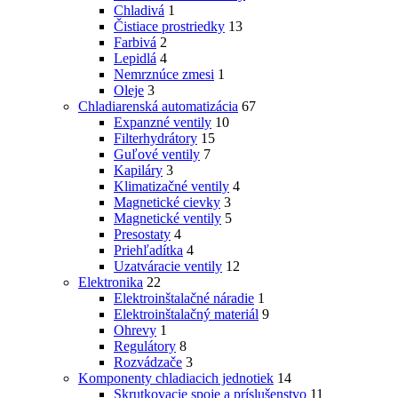
Chladivá
1
Čistiace prostriedky
13
Farbivá
2
Lepidlá
4
Nemrznúce zmesi
1
Oleje
3
Chladiarenská automatizácia
67
Expanzné ventily
10
Filterhydrátory
15
Guľové ventily
7
Kapiláry
3
Klimatizačné ventily
4
Magnetické cievky
3
Magnetické ventily
5
Presostaty
4
Priehľadítka
4
Uzatváracie ventily
12
Elektronika
22
Elektroinštalačné náradie
1
Elektroinštalačný materiál
9
Ohrevy
1
Regulátory
8
Rozvádzače
3
Komponenty chladiacich jednotiek
14
Skrutkovacie spoje a príslušenstvo
11