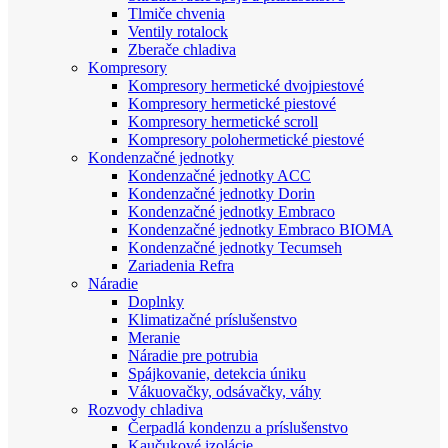
Tlmiče chvenia
Ventily rotalock
Zberače chladiva
Kompresory
Kompresory hermetické dvojpiestové
Kompresory hermetické piestové
Kompresory hermetické scroll
Kompresory polohermetické piestové
Kondenzačné jednotky
Kondenzačné jednotky ACC
Kondenzačné jednotky Dorin
Kondenzačné jednotky Embraco
Kondenzačné jednotky Embraco BIOMA
Kondenzačné jednotky Tecumseh
Zariadenia Refra
Náradie
Doplnky
Klimatizačné príslušenstvo
Meranie
Náradie pre potrubia
Spájkovanie, detekcia úniku
Vákuovačky, odsávačky, váhy
Rozvody chladiva
Čerpadlá kondenzu a príslušenstvo
Kaučukové izolácie