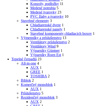
Konzoly, podložky
11
Medené potrubia
5
Medené tvarovky
23
PVC žlaby a tvarovky
10
Stavebné elementy
3
Chladiarenské dvere
1
Chladiarenské panely
1
Stavebné komponenty chladiacich boxov
1
Výmenníky a príslušenstvo
13
Ventilátory príslušenstvo
2
Ventilátory Wind
9
Výparníky Güntner
1
Výparníky Roen Est
1
Tepelné čerpadlá
23
All-in-one
4
AUX
1
GREE
1
TOSHIBA
2
Biblok
2
Komerčný monoblok
1
AUX
1
Príslušenstvo
5
Rezidenčný monoblok
3
AUX
2
GREE
1