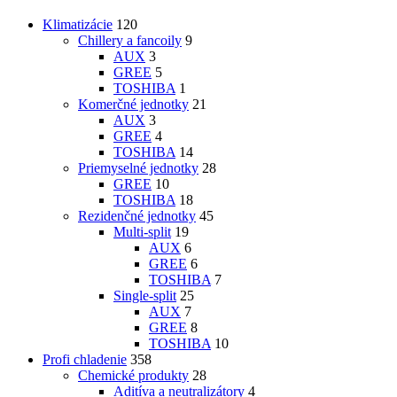
Klimatizácie
120
Chillery a fancoily
9
AUX
3
GREE
5
TOSHIBA
1
Komerčné jednotky
21
AUX
3
GREE
4
TOSHIBA
14
Priemyselné jednotky
28
GREE
10
TOSHIBA
18
Rezidenčné jednotky
45
Multi-split
19
AUX
6
GREE
6
TOSHIBA
7
Single-split
25
AUX
7
GREE
8
TOSHIBA
10
Profi chladenie
358
Chemické produkty
28
Aditíva a neutralizátory
4