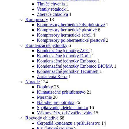
Tlmiče chvenia
1
Ventily rotalock
1
Zberače chladiva
1
Kompresory
13
Kompresory hermetické dvojpiestové
1
Kompresory hermetické piestové
6
Kompresory hermetické scroll
4
Kompresory polohermetické piestové
2
Kondenzačné jednotky
6
Kondenzačné jednotky ACC
1
Kondenzačné jednotky Dorin
1
Kondenzačné jednotky Embraco
1
Kondenzačné jednotky Embraco BIOMA
1
Kondenzačné jednotky Tecumseh
1
Zariadenia Refra
1
Náradie
124
Doplnky
26
Klimatizačné príslušenstvo
21
Meranie
20
Náradie pre potrubia
26
Spájkovanie, detekcia úniku
16
Vákuovačky, odsávačky, váhy
15
Rozvody chladiva
68
Čerpadlá kondenzu a príslušenstvo
14
Kaučukové izolácie
5