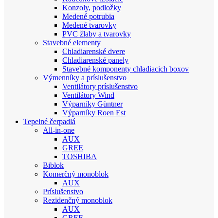
Konzoly, podložky
Medené potrubia
Medené tvarovky
PVC žlaby a tvarovky
Stavebné elementy
Chladiarenské dvere
Chladiarenské panely
Stavebné komponenty chladiacich boxov
Výmenníky a príslušenstvo
Ventilátory príslušenstvo
Ventilátory Wind
Výparníky Güntner
Výparníky Roen Est
Tepelné čerpadlá
All-in-one
AUX
GREE
TOSHIBA
Biblok
Komerčný monoblok
AUX
Príslušenstvo
Rezidenčný monoblok
AUX
GREE