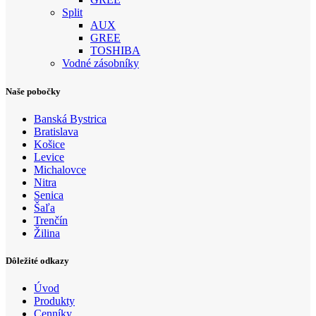
Split
AUX
GREE
TOSHIBA
Vodné zásobníky
Naše pobočky
Banská Bystrica
Bratislava
Košice
Levice
Michalovce
Nitra
Senica
Šaľa
Trenčín
Žilina
Dôležité odkazy
Úvod
Produkty
Cenníky