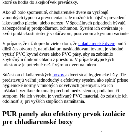
ktoré sa hodia do akejkoľvek prevádzky.
Ako už bolo spomenuté, chladiarenské dvere sa vyrábajú
v mnohých typoch a prevedeniach. Je možné ich nájsť v prevedení
lakovaného plechu, alebo nerezu. V špeciálnych prípadoch bývajú
zabezpečené aj protipožiarnou ochranou. Systém ich otvárania je
kvôli praktickosti riešený v otáčavom, posuvnom a kyvnom variante.
V prípade, že už dopredu viete o tom, že
chladiarenské dvere
budú
dlhší čas otvorené, napríklad pri naskladňovaní tovaru, je vhodné
využiť PVC kyvné dvere alebo PVC pásy, aby sa zabránilo
zbytočným únikom chladu z priestoru. V prípade atypických
priestorov je potrebné riešiť výrobu dverí na mieru.
Súčasťou chladiarenských
boxov
a dverí sú aj hygienické lišty. Tie
predstavujú veľmi jednoduchý a efektívny systém, ako splniť prísne
hygienické normy v mnohých odvetviach priemyslu. Po ich
inštalácii vznikne dokonalý prechod medzi stenou, podlahou či
stropom. Na ich výrobu je využívaný PVC materiál, čo zaisťuje ich
odolnosť aj pri vyšších stupňoch namáhania.
PUR panely ako efektívny prvok izolácie
pre chladiarenské boxy