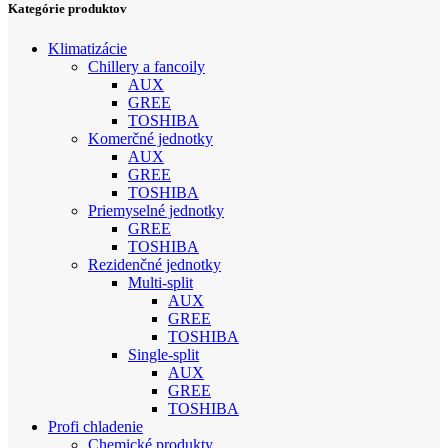
Kategórie produktov
Klimatizácie
Chillery a fancoily
AUX
GREE
TOSHIBA
Komerčné jednotky
AUX
GREE
TOSHIBA
Priemyselné jednotky
GREE
TOSHIBA
Rezidenčné jednotky
Multi-split
AUX
GREE
TOSHIBA
Single-split
AUX
GREE
TOSHIBA
Profi chladenie
Chemické produkty