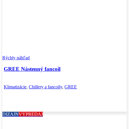
Rýchly náhľad
GREE Nástenný fancoil
Klimatizácie
,
Chillery a fancoily
,
GREE
DIZAJN
VÝPREDAJ