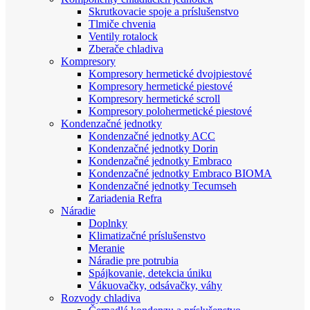
Skrutkovacie spoje a príslušenstvo
Tlmiče chvenia
Ventily rotalock
Zberače chladiva
Kompresory
Kompresory hermetické dvojpiestové
Kompresory hermetické piestové
Kompresory hermetické scroll
Kompresory polohermetické piestové
Kondenzačné jednotky
Kondenzačné jednotky ACC
Kondenzačné jednotky Dorin
Kondenzačné jednotky Embraco
Kondenzačné jednotky Embraco BIOMA
Kondenzačné jednotky Tecumseh
Zariadenia Refra
Náradie
Doplnky
Klimatizačné príslušenstvo
Meranie
Náradie pre potrubia
Spájkovanie, detekcia úniku
Vákuovačky, odsávačky, váhy
Rozvody chladiva