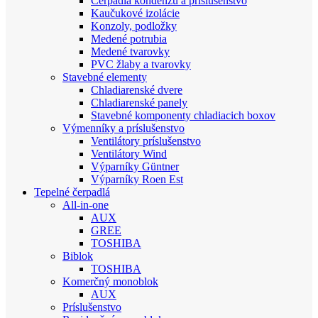
Čerpadlá kondenzu a príslušenstvo
Kaučukové izolácie
Konzoly, podložky
Medené potrubia
Medené tvarovky
PVC žlaby a tvarovky
Stavebné elementy
Chladiarenské dvere
Chladiarenské panely
Stavebné komponenty chladiacich boxov
Výmenníky a príslušenstvo
Ventilátory príslušenstvo
Ventilátory Wind
Výparníky Güntner
Výparníky Roen Est
Tepelné čerpadlá
All-in-one
AUX
GREE
TOSHIBA
Biblok
TOSHIBA
Komerčný monoblok
AUX
Príslušenstvo