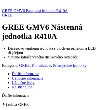
GREE GMV6 Parapetná jednotka R410A
GREE
GREE GMV6 Nástenná
jednotka R410A
Dizajnovo vnútorná jednotka s plochým panelom a LED
displejom
Vrátane infračerveného diaľkového ovládača
Kategórie:
GREE
,
Klimatizácie
,
Priemyselné jednotky
Ďalšie informácie
Užitočné informácie
Užitočné linky
Na stiahnutie
Ďalšie informácie
Výrobca
GREE