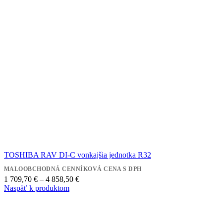
TOSHIBA RAV DI-C vonkajšia jednotka R32
MALOOBCHODNÁ CENNÍKOVÁ CENA S DPH
Price
1 709,70
€
–
4 858,50
€
range:
Naspäť k produktom
1
709,70 €
through