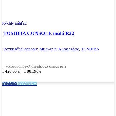
Rýchly náhľad
TOSHIBA CONSOLE multi R32
Rezidenčné jednotky
,
Multi-split
,
Klimatizácie
,
TOSHIBA
MALOOBCHODNÁ CENNÍKOVÁ CENA S DPH
Price
1 426,80
€
–
1 881,90
€
range:
1
DIZAJN
NOVINKA
426,80 €
through
1
881,90 €