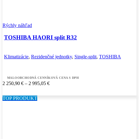
Rýchly náhľad
TOSHIBA HAORI split R32
Klimatizácie
,
Rezidenčné jednotky
,
Single-split
,
TOSHIBA
MALOOBCHODNÁ CENNÍKOVÁ CENA S DPH
Price
2 250,90
€
–
2 995,05
€
range:
2
TOP PRODUKT
250,90 €
through
2
995,05 €