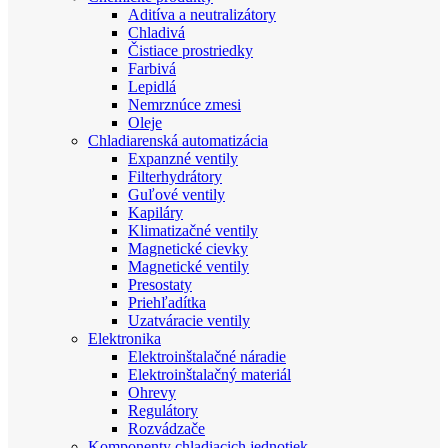
Aditíva a neutralizátory
Chladivá
Čistiace prostriedky
Farbivá
Lepidlá
Nemrznúce zmesi
Oleje
Chladiarenská automatizácia
Expanzné ventily
Filterhydrátory
Guľové ventily
Kapiláry
Klimatizačné ventily
Magnetické cievky
Magnetické ventily
Presostaty
Priehľadítka
Uzatváracie ventily
Elektronika
Elektroinštalačné náradie
Elektroinštalačný materiál
Ohrevy
Regulátory
Rozvádzače
Komponenty chladiacich jednotiek