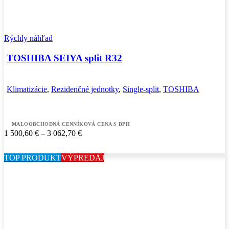
Rýchly náhľad
TOSHIBA SEIYA split R32
Klimatizácie
,
Rezidenčné jednotky
,
Single-split
,
TOSHIBA
MALOOBCHODNÁ CENNÍKOVÁ CENA S DPH
Price
1 500,60
€
–
3 062,70
€
range:
1
TOP PRODUKT
VÝPREDAJ
500,60 €
through
3
062,70 €