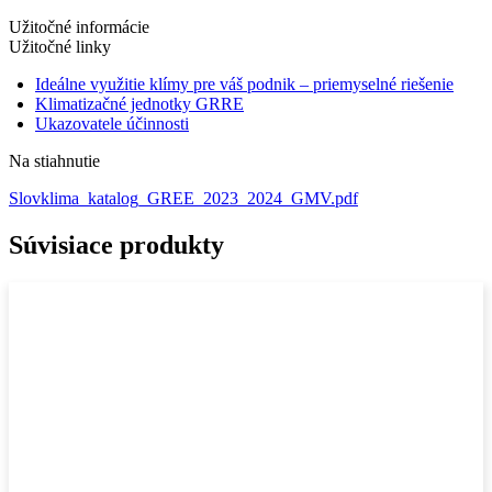
Užitočné informácie
Užitočné linky
Ideálne využitie klímy pre váš podnik – priemyselné riešenie
Klimatizačné jednotky GRRE
Ukazovatele účinnosti
Na stiahnutie
Slovklima_katalog_GREE_2023_2024_GMV.pdf
Súvisiace produkty