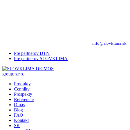
info@slovklima.sk
Pre partnerov DTN
Pre partnerov SLOVKLIMA
Produkty
Cenníky
Prospekty
Referencie
O nás
Blog
FAQ
Kontakt
SK