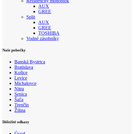
Rezidenčný monoblok
AUX
GREE
Split
AUX
GREE
TOSHIBA
Vodné zásobníky
Naše pobočky
Banská Bystrica
Bratislava
Košice
Levice
Michalovce
Nitra
Senica
Šaľa
Trenčín
Žilina
Dôležité odkazy
Úvod