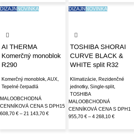
DIZAJN
NOVINKA
DIZAJN
NOVINKA
AI THERMA
TOSHIBA SHORAI
Komerčný monoblok
CURVE BLACK &
R290
WHITE split R32
Komerčný monoblok
,
AUX
,
Klimatizácie
,
Rezidenčné
Tepelné čerpadlá
jednotky
,
Single-split
,
TOSHIBA
MALOOBCHODNÁ
MALOOBCHODNÁ
CENNÍKOVÁ CENA S DPH
15
CENNÍKOVÁ CENA S DPH
1
608,70
€
–
21 143,70
€
955,70
€
–
4 268,10
€