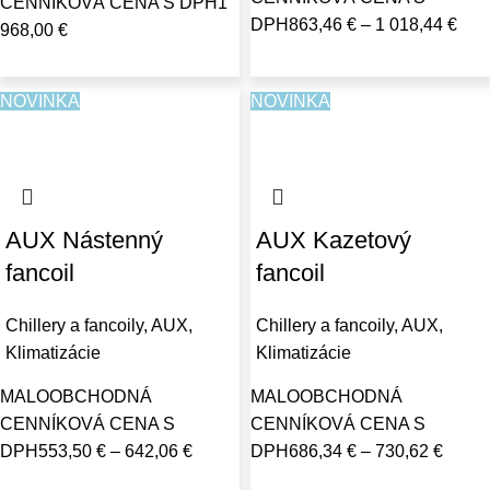
CENNÍKOVÁ CENA S DPH
1
DPH
863,46
€
–
1 018,44
€
968,00
€
NOVINKA
NOVINKA
AUX Nástenný
AUX Kazetový
fancoil
fancoil
Chillery a fancoily
,
AUX
,
Chillery a fancoily
,
AUX
,
Klimatizácie
Klimatizácie
MALOOBCHODNÁ
MALOOBCHODNÁ
CENNÍKOVÁ CENA S
CENNÍKOVÁ CENA S
DPH
553,50
€
–
642,06
€
DPH
686,34
€
–
730,62
€