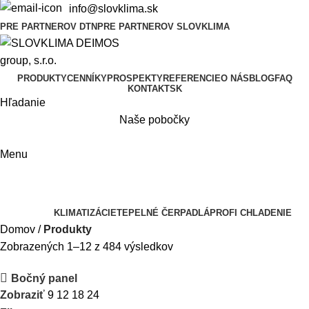
info@slovklima.sk
PRE PARTNEROV DTN
PRE PARTNEROV SLOVKLIMA
PRODUKTY
CENNÍKY
PROSPEKTY
REFERENCIE
O NÁS
BLOG
FAQ
KONTAKT
SK
Hľadanie
Naše pobočky
Menu
Produkty
Kategórie
KLIMATIZÁCIE
TEPELNÉ ČERPADLÁ
PROFI CHLADENIE
Domov
Produkty
Zobrazených 1–12 z 484 výsledkov
Bočný panel
Zobraziť
9
12
18
24