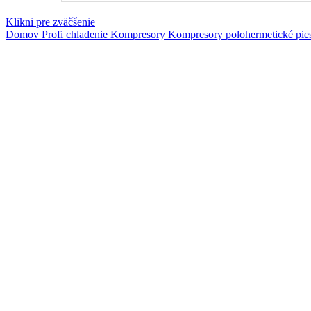
Klikni pre zväčšenie
Domov
Profi chladenie
Kompresory
Kompresory polohermetické pie