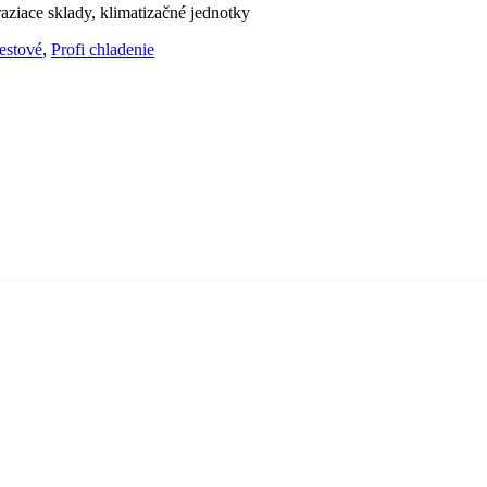
aziace sklady, klimatizačné jednotky
estové
,
Profi chladenie