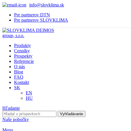
info@slovklima.sk
Pre partnerov DTN
Pre partnerov SLOVKLIMA
Produkty
Cenníky
Prospekty
Referencie
O nás
Blog
FAQ
Kontakt
SK
EN
HU
Hľadanie
Vyhľadávanie
Naše pobočky
Menu