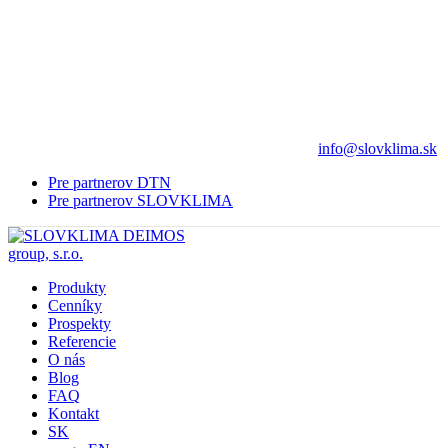
info@slovklima.sk
Pre partnerov DTN
Pre partnerov SLOVKLIMA
Produkty
Cenníky
Prospekty
Referencie
O nás
Blog
FAQ
Kontakt
SK