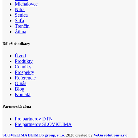
Michalovce
Nitra
Senica
Šaľa
Trenčín
Žilina
Dôležité odkazy
Úvod
Produkty
Cenníky
Prospekty
Referencie
O nás
Blog
Kontakt
Partnerská zóna
Pre partnerov DTN
Pre partnerov SLOVKLIMA
SLOVKLIMA DEIMOS group, s.r.o.
2026 created by
VeGa solutions s.r.o.