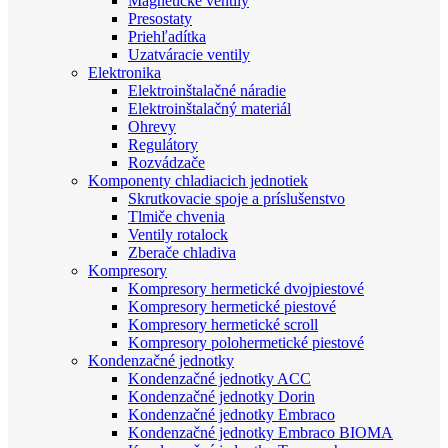
Magnetické ventily
Presostaty
Priehľadítka
Uzatváracie ventily
Elektronika
Elektroinštalačné náradie
Elektroinštalačný materiál
Ohrevy
Regulátory
Rozvádzače
Komponenty chladiacich jednotiek
Skrutkovacie spoje a príslušenstvo
Tlmiče chvenia
Ventily rotalock
Zberače chladiva
Kompresory
Kompresory hermetické dvojpiestové
Kompresory hermetické piestové
Kompresory hermetické scroll
Kompresory polohermetické piestové
Kondenzačné jednotky
Kondenzačné jednotky ACC
Kondenzačné jednotky Dorin
Kondenzačné jednotky Embraco
Kondenzačné jednotky Embraco BIOMA