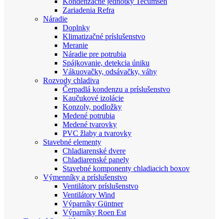
Kondenzačné jednotky Tecumseh
Zariadenia Refra
Náradie
Doplnky
Klimatizačné príslušenstvo
Meranie
Náradie pre potrubia
Spájkovanie, detekcia úniku
Vákuovačky, odsávačky, váhy
Rozvody chladiva
Čerpadlá kondenzu a príslušenstvo
Kaučukové izolácie
Konzoly, podložky
Medené potrubia
Medené tvarovky
PVC žlaby a tvarovky
Stavebné elementy
Chladiarenské dvere
Chladiarenské panely
Stavebné komponenty chladiacich boxov
Výmenníky a príslušenstvo
Ventilátory príslušenstvo
Ventilátory Wind
Výparníky Güntner
Výparníky Roen Est