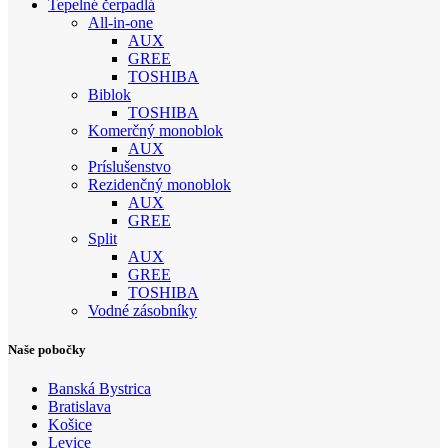
Tepelné čerpadlá
All-in-one
AUX
GREE
TOSHIBA
Biblok
TOSHIBA
Komerčný monoblok
AUX
Príslušenstvo
Rezidenčný monoblok
AUX
GREE
Split
AUX
GREE
TOSHIBA
Vodné zásobníky
Naše pobočky
Banská Bystrica
Bratislava
Košice
Levice