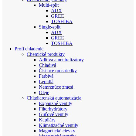
Multi-split
AUX
GREE
TOSHIBA
Single-split
AUX
GREE
TOSHIBA
Profi chladenie
Chemické produkty
Aditíva a neutralizátory
Chladivá
Čistiace prostriedky
Farbivá
Lepidlá
Nemrznúce zmesi
Oleje
Chladiarenská automatizácia
Expanzné ventily
Filterhydrátory
Guľové ventily
Kapiláry
Klimatizačné ventily
Magnetické cievky