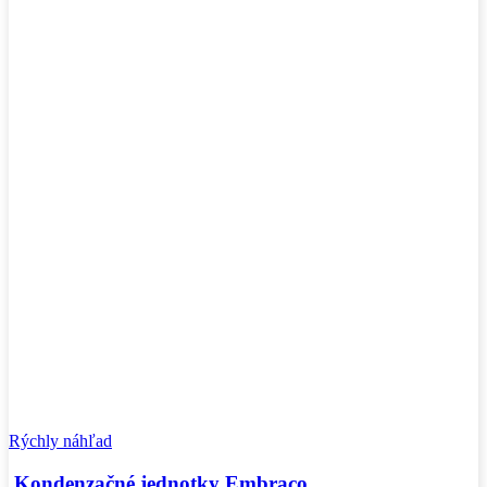
Rýchly náhľad
Kondenzačné jednotky Embraco