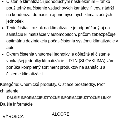
Čistenie klimatizácií jednoduchým nastriekaním – ľahko
použiteľný na čistenie vzduchových kanálov, filtrov, nádrží
na kondenzát domácich aj priemyselných klimatizačných
jednotiek.
Tento čistiaci roztok na klimatizácie je odporúčaný aj na
sanitáciu klimatizácie v automobiloch, pričom zabezpečuje
optimálnu dezinfekciu počas čistenia systému klimatizácie v
aute.
Okrem čistenia vnútornej jednotky je dôležité aj čistenie
vonkajšej jednotky klimatizácie – DTN (SLOVKLIMA) vám
ponúka kompletný sortiment produktov na sanitáciu a
čistenie klimatizácií.
Kategórie:
Chemické produkty
,
Čistiace prostriedky
,
Profi
chladenie
ĎALŠIE INFORMÁCIE
UŽITOČNÉ INFORMÁCIE
UŽITOČNÉ LINKY
Ďalšie informácie
ALCORE
VÝROBCA