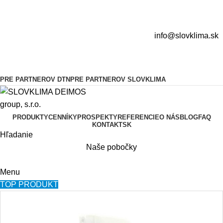
info@slovklima.sk
PRE PARTNEROV DTN
PRE PARTNEROV SLOVKLIMA
PRODUKTY
CENNÍKY
PROSPEKTY
REFERENCIE
O NÁS
BLOG
FAQ
KONTAKT
SK
Hľadanie
Naše pobočky
Menu
TOP PRODUKT