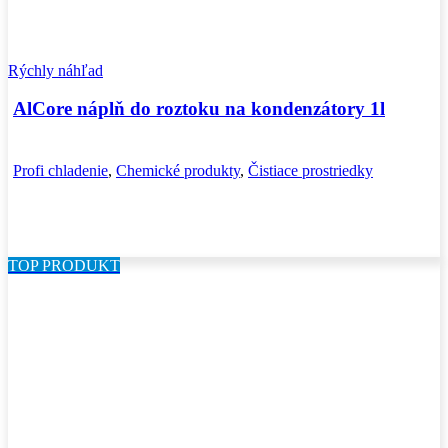
Rýchly náhľad
AlCore náplň do roztoku na kondenzátory 1l
Profi chladenie
,
Chemické produkty
,
Čistiace prostriedky
TOP PRODUKT