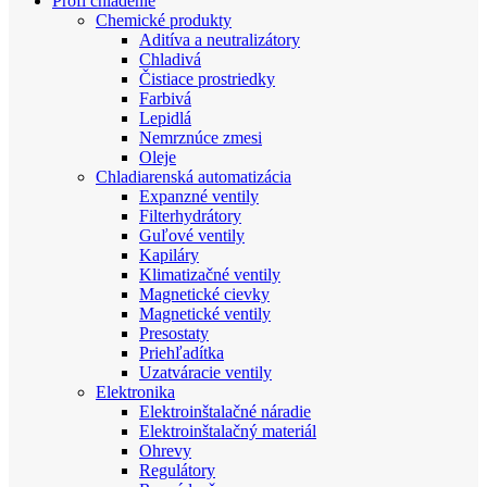
Profi chladenie
Chemické produkty
Aditíva a neutralizátory
Chladivá
Čistiace prostriedky
Farbivá
Lepidlá
Nemrznúce zmesi
Oleje
Chladiarenská automatizácia
Expanzné ventily
Filterhydrátory
Guľové ventily
Kapiláry
Klimatizačné ventily
Magnetické cievky
Magnetické ventily
Presostaty
Priehľadítka
Uzatváracie ventily
Elektronika
Elektroinštalačné náradie
Elektroinštalačný materiál
Ohrevy
Regulátory