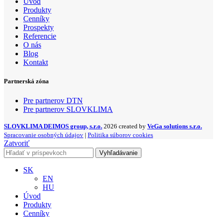
Úvod
Produkty
Cenníky
Prospekty
Referencie
O nás
Blog
Kontakt
Partnerská zóna
Pre partnerov DTN
Pre partnerov SLOVKLIMA
SLOVKLIMA DEIMOS group, s.r.o.
2026 created by
VeGa solutions s.r.o.
Spracovanie osobných údajov
|
Politika súborov cookies
Zatvoriť
Vyhľadávanie
SK
EN
HU
Úvod
Produkty
Cenníky