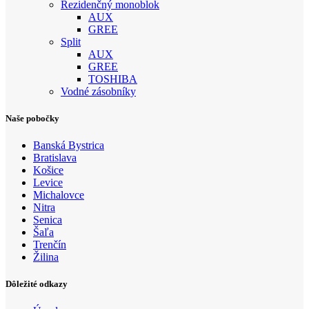
Rezidenčný monoblok
AUX
GREE
Split
AUX
GREE
TOSHIBA
Vodné zásobníky
Naše pobočky
Banská Bystrica
Bratislava
Košice
Levice
Michalovce
Nitra
Senica
Šaľa
Trenčín
Žilina
Dôležité odkazy