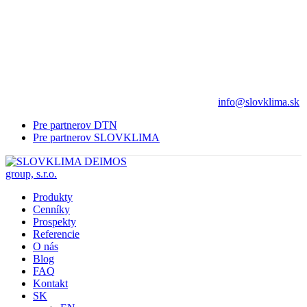
info@slovklima.sk
Pre partnerov DTN
Pre partnerov SLOVKLIMA
Produkty
Cenníky
Prospekty
Referencie
O nás
Blog
FAQ
Kontakt
SK