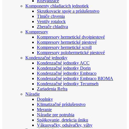
Rozvádzače
Komponenty chladiacich jednotiek
Skrutkovacie spoje a príslušenstvo
Tlmiče chvenia
Ventily rotalock
Zberače chladiva
Kompresory
Kompresory hermetické dvojpiestové
Kompresory hermetické piestové
Kompresory hermetické scroll
Kompresory polohermetické piestové
Kondenzačné jednotky
Kondenzačné jednotky ACC
Kondenzačné jednotky Dorin
Kondenzačné jednotky Embraco
Kondenzačné jednotky Embraco BIOMA
Kondenzačné jednotky Tecumseh
Zariadenia Refra
Náradie
Doplnky
Klimatizačné príslušenstvo
Meranie
Náradie pre potrubia
Spájkovanie, detekcia úniku
Vákuovačky, odsávačky, váhy