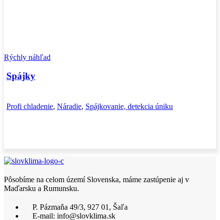
Rýchly náhľad
Spájky
Profi chladenie
,
Náradie
,
Spájkovanie, detekcia úniku
Pôsobíme na celom území Slovenska, máme zastúpenie aj v
Maďarsku a Rumunsku.
P. Pázmaňa 49/3, 927 01, Šaľa
E-mail: info@slovklima.sk