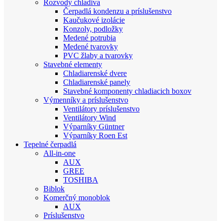
Rozvody chladiva
Čerpadlá kondenzu a príslušenstvo
Kaučukové izolácie
Konzoly, podložky
Medené potrubia
Medené tvarovky
PVC žlaby a tvarovky
Stavebné elementy
Chladiarenské dvere
Chladiarenské panely
Stavebné komponenty chladiacich boxov
Výmenníky a príslušenstvo
Ventilátory príslušenstvo
Ventilátory Wind
Výparníky Güntner
Výparníky Roen Est
Tepelné čerpadlá
All-in-one
AUX
GREE
TOSHIBA
Biblok
Komerčný monoblok
AUX
Príslušenstvo