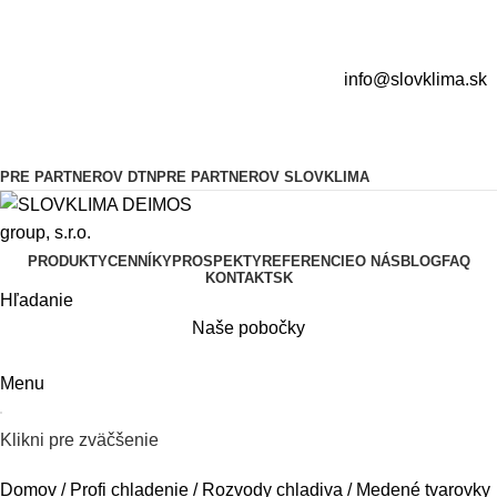
info@slovklima.sk
PRE PARTNEROV DTN
PRE PARTNEROV SLOVKLIMA
PRODUKTY
CENNÍKY
PROSPEKTY
REFERENCIE
O NÁS
BLOG
FAQ
KONTAKT
SK
Hľadanie
Naše pobočky
Menu
Klikni pre zväčšenie
Domov
Profi chladenie
Rozvody chladiva
Medené tvarovky