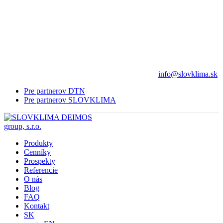
info@slovklima.sk
Pre partnerov DTN
Pre partnerov SLOVKLIMA
Produkty
Cenníky
Prospekty
Referencie
O nás
Blog
FAQ
Kontakt
SK