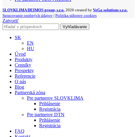
SLOVKLIMA DEIMOS group, s.r.o.
2026 created by
VeGa solutions s.r.o.
Spracovanie osobných údajov
|
Politika súborov cookies
Zatvoriť
Vyhľadávanie
SK
EN
HU
Úvod
Produkty
Cenníky
Prospekty
Referencie
O nás
Blog
Partnerská zóna
Pre partnerov SLOVKLIMA
Prihlásenie
Registrácia
Pre partnerov DTN
Prihlásenie
Registrácia
FAQ
Kontakt