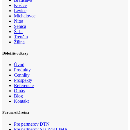
Bratislava
Košice
Levice
Michalovce
Nitra
Senica
Šaľa
Trenčín
Žilina
Dôležité odkazy
Úvod
Produkty
Cenníky
Prospekty
Referencie
O nás
Blog
Kontakt
Partnerská zóna
Pre partnerov DTN
Pre partnerov SLOVKLIMA