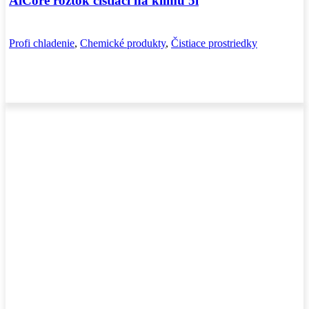
AlCore roztok čistiaci na klímu 5l
Profi chladenie
,
Chemické produkty
,
Čistiace prostriedky