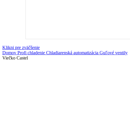
Klikni pre zväčšenie
Domov
Profi chladenie
Chladiarenská automatizácia
Guľové ventily
Viečko Castel