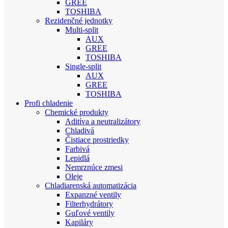
GREE
TOSHIBA
Rezidenčné jednotky
Multi-split
AUX
GREE
TOSHIBA
Single-split
AUX
GREE
TOSHIBA
Profi chladenie
Chemické produkty
Aditíva a neutralizátory
Chladivá
Čistiace prostriedky
Farbivá
Lepidlá
Nemrznúce zmesi
Oleje
Chladiarenská automatizácia
Expanzné ventily
Filterhydrátory
Guľové ventily
Kapiláry