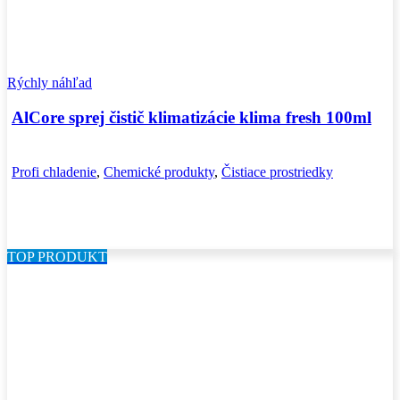
Rýchly náhľad
AlCore sprej čistič klimatizácie klima fresh 100ml
Profi chladenie
,
Chemické produkty
,
Čistiace prostriedky
TOP PRODUKT