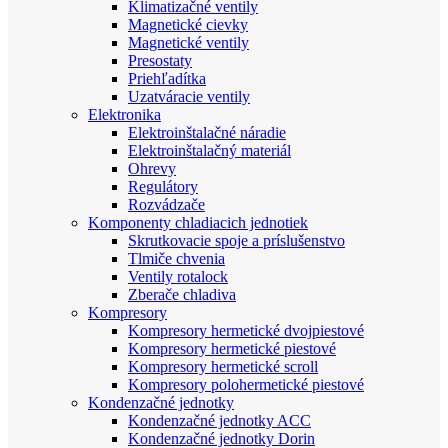
Klimatizačné ventily
Magnetické cievky
Magnetické ventily
Presostaty
Priehľadítka
Uzatváracie ventily
Elektronika
Elektroinštalačné náradie
Elektroinštalačný materiál
Ohrevy
Regulátory
Rozvádzače
Komponenty chladiacich jednotiek
Skrutkovacie spoje a príslušenstvo
Tlmiče chvenia
Ventily rotalock
Zberače chladiva
Kompresory
Kompresory hermetické dvojpiestové
Kompresory hermetické piestové
Kompresory hermetické scroll
Kompresory polohermetické piestové
Kondenzačné jednotky
Kondenzačné jednotky ACC
Kondenzačné jednotky Dorin