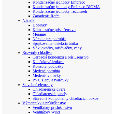
Kondenzačné jednotky Embraco
Kondenzačné jednotky Embraco BIOMA
Kondenzačné jednotky Tecumseh
Zariadenia Refra
Náradie
Doplnky
Klimatizačné príslušenstvo
Meranie
Náradie pre potrubia
Spájkovanie, detekcia úniku
Vákuovačky, odsávačky, váhy
Rozvody chladiva
Čerpadlá kondenzu a príslušenstvo
Kaučukové izolácie
Konzoly, podložky
Medené potrubia
Medené tvarovky
PVC žlaby a tvarovky
Stavebné elementy
Chladiarenské dvere
Chladiarenské panely
Stavebné komponenty chladiacich boxov
Výmenníky a príslušenstvo
Ventilátory príslušenstvo
Ventilátory Wind