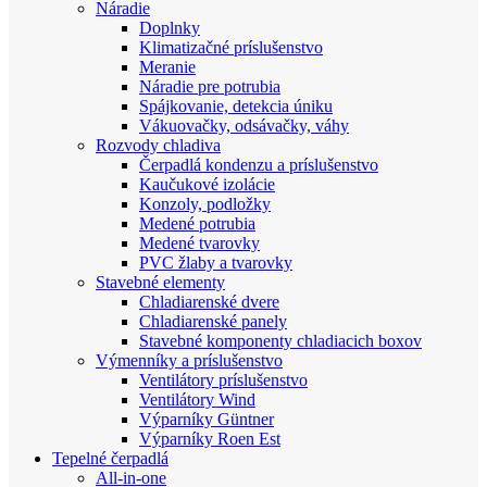
Náradie
Doplnky
Klimatizačné príslušenstvo
Meranie
Náradie pre potrubia
Spájkovanie, detekcia úniku
Vákuovačky, odsávačky, váhy
Rozvody chladiva
Čerpadlá kondenzu a príslušenstvo
Kaučukové izolácie
Konzoly, podložky
Medené potrubia
Medené tvarovky
PVC žlaby a tvarovky
Stavebné elementy
Chladiarenské dvere
Chladiarenské panely
Stavebné komponenty chladiacich boxov
Výmenníky a príslušenstvo
Ventilátory príslušenstvo
Ventilátory Wind
Výparníky Güntner
Výparníky Roen Est
Tepelné čerpadlá
All-in-one