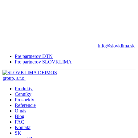
info@slovklima.sk
Pre partnerov DTN
Pre partnerov SLOVKLIMA
Produkty
Cenníky
Prospekty
Referencie
O nás
Blog
FAQ
Kontakt
SK