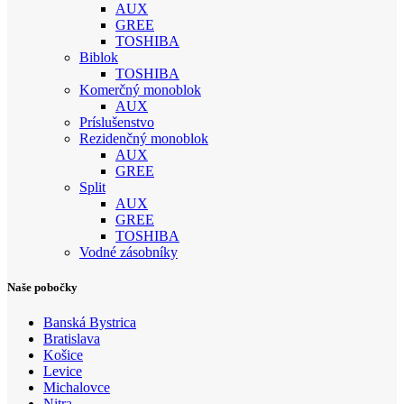
AUX
GREE
TOSHIBA
Biblok
TOSHIBA
Komerčný monoblok
AUX
Príslušenstvo
Rezidenčný monoblok
AUX
GREE
Split
AUX
GREE
TOSHIBA
Vodné zásobníky
Naše pobočky
Banská Bystrica
Bratislava
Košice
Levice
Michalovce
Nitra