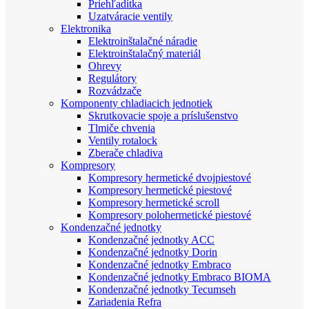
Priehľadítka
Uzatváracie ventily
Elektronika
Elektroinštalačné náradie
Elektroinštalačný materiál
Ohrevy
Regulátory
Rozvádzače
Komponenty chladiacich jednotiek
Skrutkovacie spoje a príslušenstvo
Tlmiče chvenia
Ventily rotalock
Zberače chladiva
Kompresory
Kompresory hermetické dvojpiestové
Kompresory hermetické piestové
Kompresory hermetické scroll
Kompresory polohermetické piestové
Kondenzačné jednotky
Kondenzačné jednotky ACC
Kondenzačné jednotky Dorin
Kondenzačné jednotky Embraco
Kondenzačné jednotky Embraco BIOMA
Kondenzačné jednotky Tecumseh
Zariadenia Refra