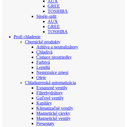
AUX
GREE
TOSHIBA
Single-split
AUX
GREE
TOSHIBA
Profi chladenie
Chemické produkty
Aditíva a neutralizátory
Chladivá
Čistiace prostriedky
Farbivá
Lepidlá
Nemrznúce zmesi
Oleje
Chladiarenská automatizácia
Expanzné ventily
Filterhydrátory
Guľové ventily
Kapiláry
Klimatizačné ventily
Magnetické cievky
Magnetické ventily
Presostaty