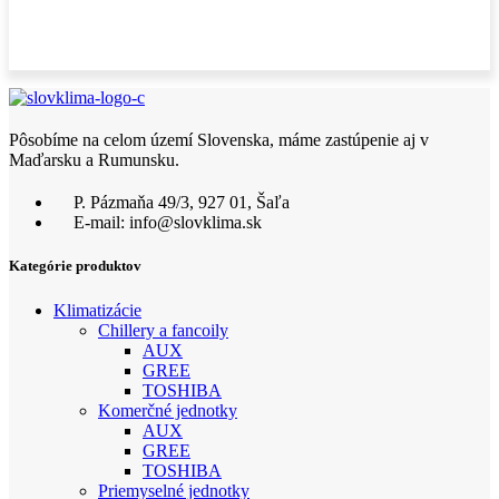
Pôsobíme na celom území Slovenska, máme zastúpenie aj v
Maďarsku a Rumunsku.
P. Pázmaňa 49/3, 927 01, Šaľa
E-mail: info@slovklima.sk
Kategórie produktov
Klimatizácie
Chillery a fancoily
AUX
GREE
TOSHIBA
Komerčné jednotky
AUX
GREE
TOSHIBA
Priemyselné jednotky