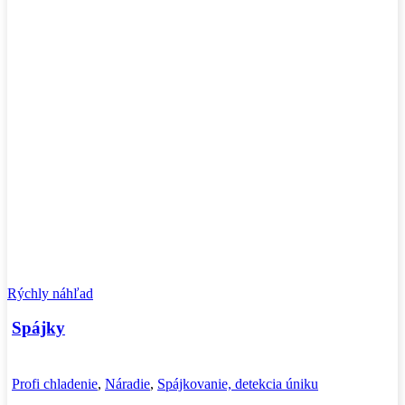
Rýchly náhľad
Spájky
Profi chladenie
,
Náradie
,
Spájkovanie, detekcia úniku