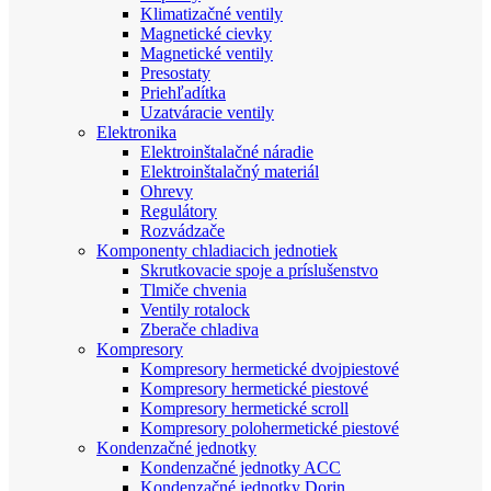
Klimatizačné ventily
Magnetické cievky
Magnetické ventily
Presostaty
Priehľadítka
Uzatváracie ventily
Elektronika
Elektroinštalačné náradie
Elektroinštalačný materiál
Ohrevy
Regulátory
Rozvádzače
Komponenty chladiacich jednotiek
Skrutkovacie spoje a príslušenstvo
Tlmiče chvenia
Ventily rotalock
Zberače chladiva
Kompresory
Kompresory hermetické dvojpiestové
Kompresory hermetické piestové
Kompresory hermetické scroll
Kompresory polohermetické piestové
Kondenzačné jednotky
Kondenzačné jednotky ACC
Kondenzačné jednotky Dorin