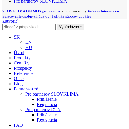
Pre partnerov SLOVKLIMA
SLOVKLIMA DEIMOS group, s.r.o.
2026 created by
VeGa solutions s.r.o.
Spracovanie osobných údajov
|
Politika súborov cookies
Zatvoriť
Vyhľadávanie
SK
EN
HU
Úvod
Produkty
Cenníky
Prospekty
Referencie
O nás
Blog
Partnerská zóna
Pre partnerov SLOVKLIMA
Prihlásenie
Registrácia
Pre partnerov DTN
Prihlásenie
Registrácia
FAQ