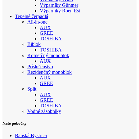
Výparníky Güntner
Výparníky Roen Est
Tepelné čerpadlá
All-in-one
AUX
GREE
TOSHIBA
Biblok
TOSHIBA
Komerčný monoblok
AUX
Príslušenstvo
Rezidenčný monoblok
AUX
GREE
Split
AUX
GREE
TOSHIBA
Vodné zásobníky
Naše pobočky
Banská Bystrica