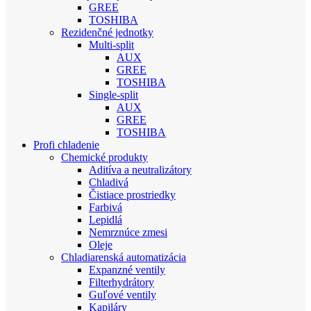
GREE
TOSHIBA
Rezidenčné jednotky
Multi-split
AUX
GREE
TOSHIBA
Single-split
AUX
GREE
TOSHIBA
Profi chladenie
Chemické produkty
Aditíva a neutralizátory
Chladivá
Čistiace prostriedky
Farbivá
Lepidlá
Nemrznúce zmesi
Oleje
Chladiarenská automatizácia
Expanzné ventily
Filterhydrátory
Guľové ventily
Kapiláry