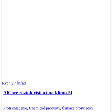
Rýchly náhľad
AlCore roztok čistiaci na klímu 5l
Profi chladenie
,
Chemické produkty
,
Čistiace prostriedky