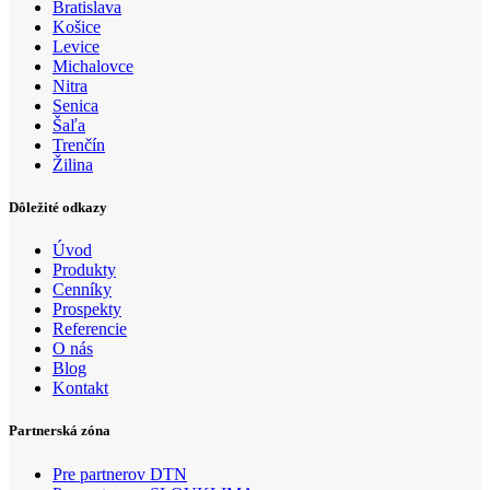
Bratislava
Košice
Levice
Michalovce
Nitra
Senica
Šaľa
Trenčín
Žilina
Dôležité odkazy
Úvod
Produkty
Cenníky
Prospekty
Referencie
O nás
Blog
Kontakt
Partnerská zóna
Pre partnerov DTN