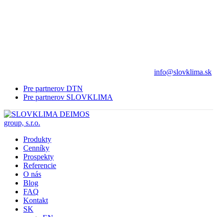
info@slovklima.sk
Pre partnerov DTN
Pre partnerov SLOVKLIMA
Produkty
Cenníky
Prospekty
Referencie
O nás
Blog
FAQ
Kontakt
SK