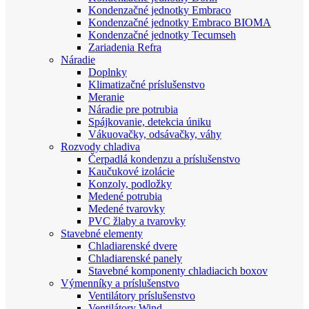
Kondenzačné jednotky Embraco
Kondenzačné jednotky Embraco BIOMA
Kondenzačné jednotky Tecumseh
Zariadenia Refra
Náradie
Doplnky
Klimatizačné príslušenstvo
Meranie
Náradie pre potrubia
Spájkovanie, detekcia úniku
Vákuovačky, odsávačky, váhy
Rozvody chladiva
Čerpadlá kondenzu a príslušenstvo
Kaučukové izolácie
Konzoly, podložky
Medené potrubia
Medené tvarovky
PVC žlaby a tvarovky
Stavebné elementy
Chladiarenské dvere
Chladiarenské panely
Stavebné komponenty chladiacich boxov
Výmenníky a príslušenstvo
Ventilátory príslušenstvo
Ventilátory Wind