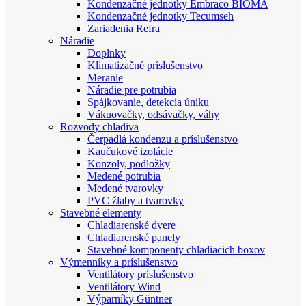
Kondenzačné jednotky Embraco BIOMA
Kondenzačné jednotky Tecumseh
Zariadenia Refra
Náradie
Doplnky
Klimatizačné príslušenstvo
Meranie
Náradie pre potrubia
Spájkovanie, detekcia úniku
Vákuovačky, odsávačky, váhy
Rozvody chladiva
Čerpadlá kondenzu a príslušenstvo
Kaučukové izolácie
Konzoly, podložky
Medené potrubia
Medené tvarovky
PVC žlaby a tvarovky
Stavebné elementy
Chladiarenské dvere
Chladiarenské panely
Stavebné komponenty chladiacich boxov
Výmenníky a príslušenstvo
Ventilátory príslušenstvo
Ventilátory Wind
Výparníky Güntner