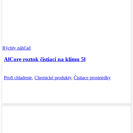
Rýchly náhľad
AlCore roztok čistiaci na klímu 5l
Profi chladenie
,
Chemické produkty
,
Čistiace prostriedky