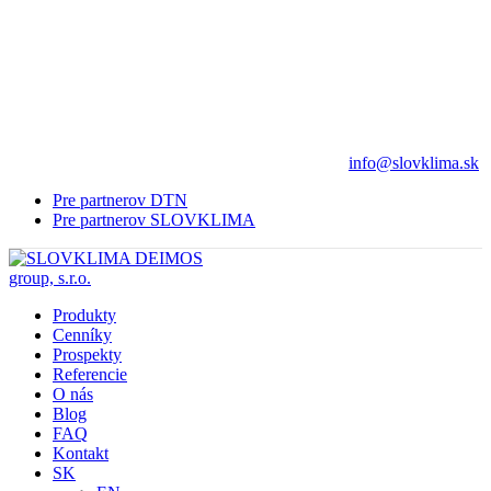
info@slovklima.sk
Pre partnerov DTN
Pre partnerov SLOVKLIMA
Produkty
Cenníky
Prospekty
Referencie
O nás
Blog
FAQ
Kontakt
SK