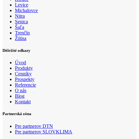
Levice
Michalovce
Nitra
Senica
Šaľa
Trenčín
Žilina
Dôležité odkazy
Úvod
Produkty
Cenníky
Prospekty
Referencie
O nás
Blog
Kontakt
Partnerská zóna
Pre partnerov DTN
Pre partnerov SLOVKLIMA