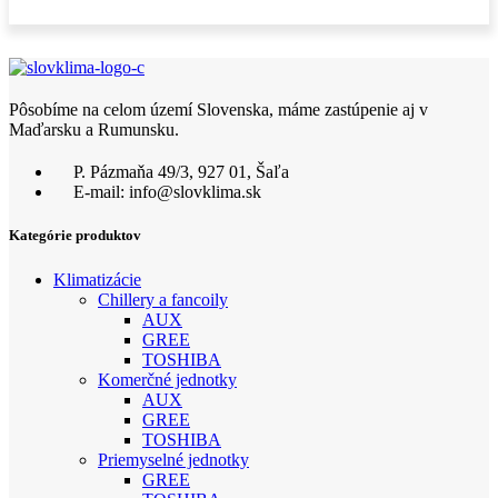
Pôsobíme na celom území Slovenska, máme zastúpenie aj v
Maďarsku a Rumunsku.
P. Pázmaňa 49/3, 927 01, Šaľa
E-mail: info@slovklima.sk
Kategórie produktov
Klimatizácie
Chillery a fancoily
AUX
GREE
TOSHIBA
Komerčné jednotky
AUX
GREE
TOSHIBA
Priemyselné jednotky
GREE