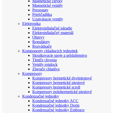
Magnetické cievky
Magnetické ventily
Presostaty
Priehľadítka
Uzatváracie ventily
Elektronika
Elektroinštalačné náradie
Elektroinštalačný materiál
Ohrevy
Regulátory
Rozvádzače
Komponenty chladiacich jednotiek
Skrutkovacie spoje a príslušenstvo
Tlmiče chvenia
Ventily rotalock
Zberače chladiva
Kompresory
Kompresory hermetické dvojpiestové
Kompresory hermetické piestové
Kompresory hermetické scroll
Kompresory polohermetické piestové
Kondenzačné jednotky
Kondenzačné jednotky ACC
Kondenzačné jednotky Dorin
Kondenzačné jednotky Embraco