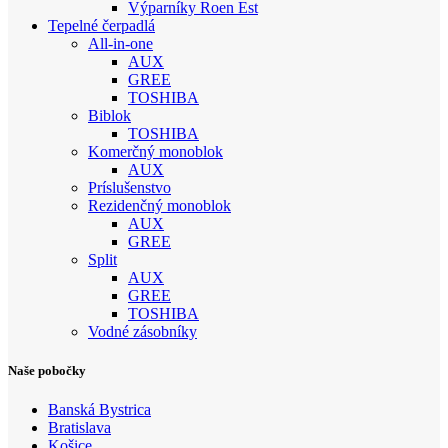
Výparníky Roen Est
Tepelné čerpadlá
All-in-one
AUX
GREE
TOSHIBA
Biblok
TOSHIBA
Komerčný monoblok
AUX
Príslušenstvo
Rezidenčný monoblok
AUX
GREE
Split
AUX
GREE
TOSHIBA
Vodné zásobníky
Naše pobočky
Banská Bystrica
Bratislava
Košice