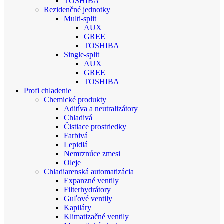
TOSHIBA
Rezidenčné jednotky
Multi-split
AUX
GREE
TOSHIBA
Single-split
AUX
GREE
TOSHIBA
Profi chladenie
Chemické produkty
Aditíva a neutralizátory
Chladivá
Čistiace prostriedky
Farbivá
Lepidlá
Nemrznúce zmesi
Oleje
Chladiarenská automatizácia
Expanzné ventily
Filterhydrátory
Guľové ventily
Kapiláry
Klimatizačné ventily