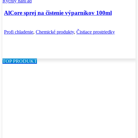
Rýchly náhľad
AlCore sprej na čistenie výparníkov 100ml
Profi chladenie
,
Chemické produkty
,
Čistiace prostriedky
TOP PRODUKT