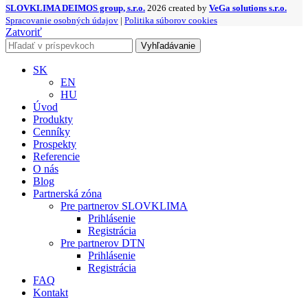
SLOVKLIMA DEIMOS group, s.r.o.
2026 created by
VeGa solutions s.r.o.
Spracovanie osobných údajov
|
Politika súborov cookies
Zatvoriť
Vyhľadávanie
SK
EN
HU
Úvod
Produkty
Cenníky
Prospekty
Referencie
O nás
Blog
Partnerská zóna
Pre partnerov SLOVKLIMA
Prihlásenie
Registrácia
Pre partnerov DTN
Prihlásenie
Registrácia
FAQ
Kontakt