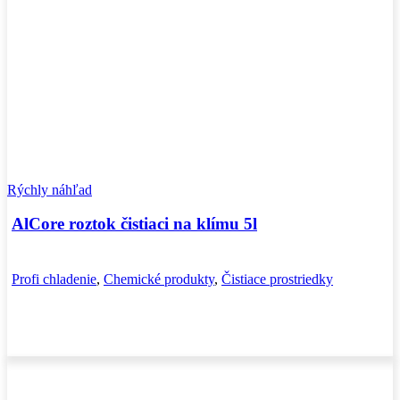
Rýchly náhľad
AlCore roztok čistiaci na klímu 5l
Profi chladenie
,
Chemické produkty
,
Čistiace prostriedky