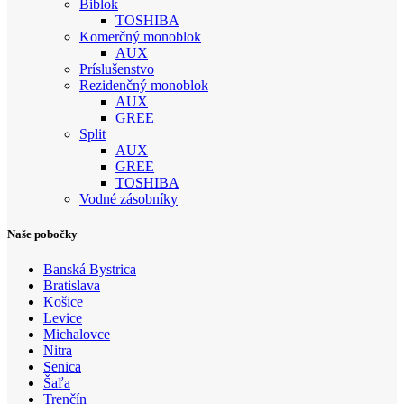
Biblok
TOSHIBA
Komerčný monoblok
AUX
Príslušenstvo
Rezidenčný monoblok
AUX
GREE
Split
AUX
GREE
TOSHIBA
Vodné zásobníky
Naše pobočky
Banská Bystrica
Bratislava
Košice
Levice
Michalovce
Nitra
Senica
Šaľa
Trenčín