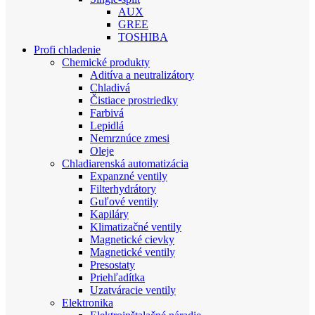
AUX
GREE
TOSHIBA
Profi chladenie
Chemické produkty
Aditíva a neutralizátory
Chladivá
Čistiace prostriedky
Farbivá
Lepidlá
Nemrznúce zmesi
Oleje
Chladiarenská automatizácia
Expanzné ventily
Filterhydrátory
Guľové ventily
Kapiláry
Klimatizačné ventily
Magnetické cievky
Magnetické ventily
Presostaty
Priehľadítka
Uzatváracie ventily
Elektronika