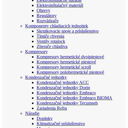
Elektroinštalačné náradie
Elektroinštalačný materiál
Ohrevy
Regulátory
Rozvádzače
Komponenty chladiacich jednotiek
Skrutkovacie spoje a príslušenstvo
Tlmiče chvenia
Ventily rotalock
Zberače chladiva
Kompresory
Kompresory hermetické dvojpiestové
Kompresory hermetické piestové
Kompresory hermetické scroll
Kompresory polohermetické piestové
Kondenzačné jednotky
Kondenzačné jednotky ACC
Kondenzačné jednotky Dorin
Kondenzačné jednotky Embraco
Kondenzačné jednotky Embraco BIOMA
Kondenzačné jednotky Tecumseh
Zariadenia Refra
Náradie
Doplnky
Klimatizačné príslušenstvo