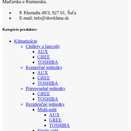
Maďarsku a Rumunsku.
P. Pázmaňa 49/3, 927 01, Šaľa
E-mail: info@slovklima.sk
Kategórie produktov
Klimatizácie
Chillery a fancoily
AUX
GREE
TOSHIBA
Komerčné jednotky
AUX
GREE
TOSHIBA
Priemyselné jednotky
GREE
TOSHIBA
Rezidenčné jednotky
Multi-split
AUX
GREE
TOSHIBA
Single-split