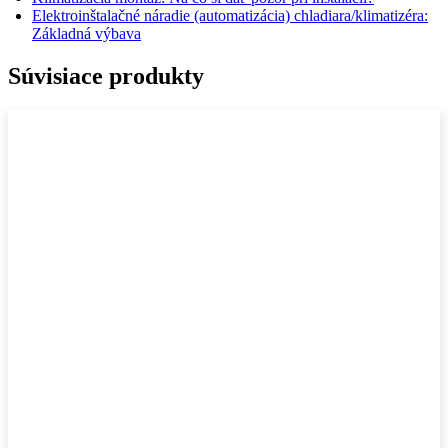
Elektroinštalačné náradie (automatizácia) chladiara/klimatizéra:
Základná výbava
Súvisiace produkty