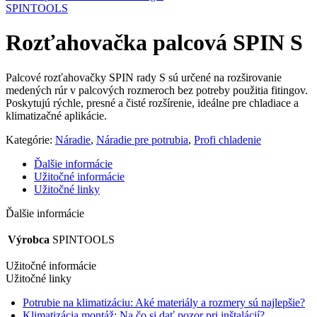
SPINTOOLS
Rozťahovačka palcová SPIN S
Palcové rozťahovačky SPIN rady S sú určené na rozširovanie
medených rúr v palcových rozmeroch bez potreby použitia fitingov.
Poskytujú rýchle, presné a čisté rozšírenie, ideálne pre chladiace a
klimatizačné aplikácie.
Kategórie:
Náradie
,
Náradie pre potrubia
,
Profi chladenie
Ďalšie informácie
Užitočné informácie
Užitočné linky
Ďalšie informácie
Výrobca
SPINTOOLS
Užitočné informácie
Užitočné linky
Potrubie na klimatizáciu: Aké materiály a rozmery sú najlepšie?
Klimatizácia montáž: Na čo si dať pozor pri inštalácií?