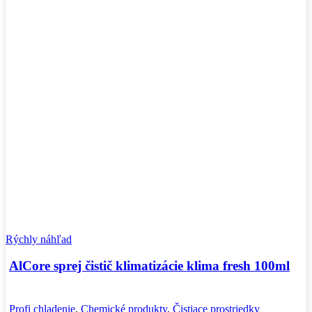
Rýchly náhľad
AlCore sprej čistič klimatizácie klima fresh 100ml
Profi chladenie
,
Chemické produkty
,
Čistiace prostriedky