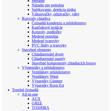
Meranie
Náradie pre potrubia
Spájkovanie, detekcia úniku
Vákuovačky, odsávačky, váhy
Rozvody chladiva
Čerpadlá kondenzu a príslušenstvo
Kaučukové izolácie
Konzoly, podložky
Medené potrubia
Medené tvarovky
PVC žlaby a tvarovky
Stavebné elementy
Chladiarenské dvere
Chladiarenské panely
Stavebné komponenty chladiacich boxov
Výmenníky a príslušenstvo
Ventilátory príslušenstvo
Ventilátory Wind
Výparníky Güntner
Výparníky Roen Est
Tepelné čerpadlá
All-in-one
AUX
GREE
TOSHIBA