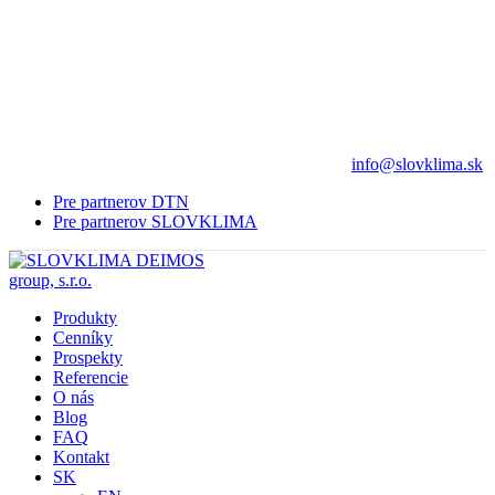
info@slovklima.sk
Pre partnerov DTN
Pre partnerov SLOVKLIMA
Produkty
Cenníky
Prospekty
Referencie
O nás
Blog
FAQ
Kontakt
SK