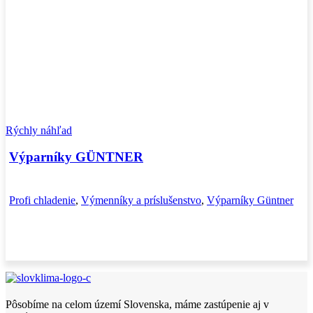
Rýchly náhľad
Výparníky GÜNTNER
Profi chladenie
,
Výmenníky a príslušenstvo
,
Výparníky Güntner
Pôsobíme na celom území Slovenska, máme zastúpenie aj v