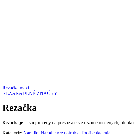
Rezačka maxi
NEZARADENÉ ZNAČKY
Rezačka
Rezačka je nástroj určený na presné a čisté rezanie medených, hliník
Kategórie:
Náradie
,
Náradie pre potrubia
,
Profi chladenie