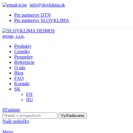
info@slovklima.sk
Pre partnerov DTN
Pre partnerov SLOVKLIMA
Produkty
Cenníky
Prospekty
Referencie
O nás
Blog
FAQ
Kontakt
SK
EN
HU
Hľadanie
Vyhľadávanie
Naše pobočky
Menu