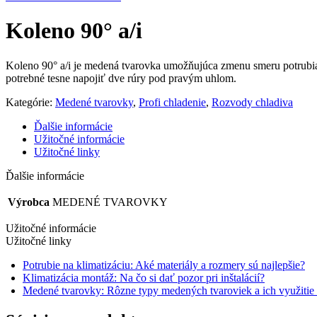
Koleno 90° a/i
Koleno 90° a/i je medená tvarovka umožňujúca zmenu smeru potrubia
potrebné tesne napojiť dve rúry pod pravým uhlom.
Kategórie:
Medené tvarovky
,
Profi chladenie
,
Rozvody chladiva
Ďalšie informácie
Užitočné informácie
Užitočné linky
Ďalšie informácie
Výrobca
MEDENÉ TVAROVKY
Užitočné informácie
Užitočné linky
Potrubie na klimatizáciu: Aké materiály a rozmery sú najlepšie?
Klimatizácia montáž: Na čo si dať pozor pri inštalácií?
Medené tvarovky: Rôzne typy medených tvaroviek a ich využitie v