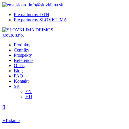
info@slovklima.sk
Pre partnerov DTN
Pre partnerov SLOVKLIMA
Produkty
Cenníky
Prospekty
Referencie
O nás
Blog
FAQ
Kontakt
SK
EN
HU
Hľadanie