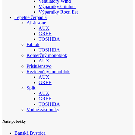
Ventilátory Wind
Výparníky Güntner
Výparníky Roen Est
Tepelné čerpadlá
All-in-one
AUX
GREE
TOSHIBA
Biblok
TOSHIBA
Komerčný monoblok
AUX
Príslušenstvo
Rezidenčný monoblok
AUX
GREE
Split
AUX
GREE
TOSHIBA
Vodné zásobníky
Naše pobočky
Banská Bystrica