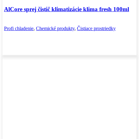
AlCore sprej čistič klimatizácie klima fresh 100ml
Profi chladenie
,
Chemické produkty
,
Čistiace prostriedky