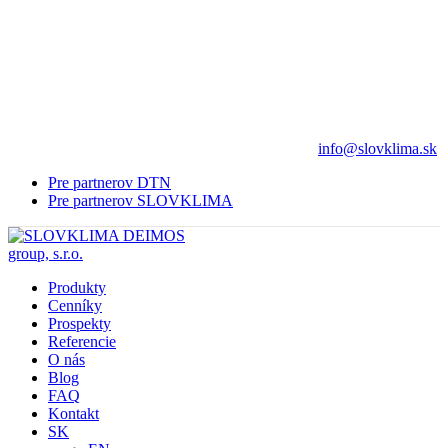
info@slovklima.sk
Pre partnerov DTN
Pre partnerov SLOVKLIMA
Produkty
Cenníky
Prospekty
Referencie
O nás
Blog
FAQ
Kontakt
SK