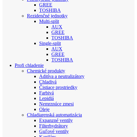
GREE
TOSHIBA
Rezidenčné jednotky
Multi-split
AUX
GREE
TOSHIBA
Single-split
AUX
GREE
TOSHIBA
Profi chladenie
Chemické produkty
Aditíva a neutralizátory
Chladivá
Čistiace prostriedky
Farbivá
Lepidlá
Nemrznúce zmesi
Oleje
Chladiarenská automatizácia
Expanzné ventily
Filterhydrátory
Guľové ventily
Kapiláry