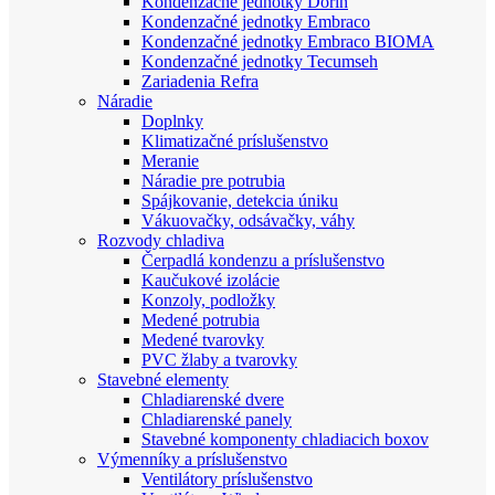
Kondenzačné jednotky Dorin
Kondenzačné jednotky Embraco
Kondenzačné jednotky Embraco BIOMA
Kondenzačné jednotky Tecumseh
Zariadenia Refra
Náradie
Doplnky
Klimatizačné príslušenstvo
Meranie
Náradie pre potrubia
Spájkovanie, detekcia úniku
Vákuovačky, odsávačky, váhy
Rozvody chladiva
Čerpadlá kondenzu a príslušenstvo
Kaučukové izolácie
Konzoly, podložky
Medené potrubia
Medené tvarovky
PVC žlaby a tvarovky
Stavebné elementy
Chladiarenské dvere
Chladiarenské panely
Stavebné komponenty chladiacich boxov
Výmenníky a príslušenstvo
Ventilátory príslušenstvo