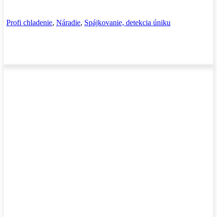
Profi chladenie
,
Náradie
,
Spájkovanie, detekcia úniku