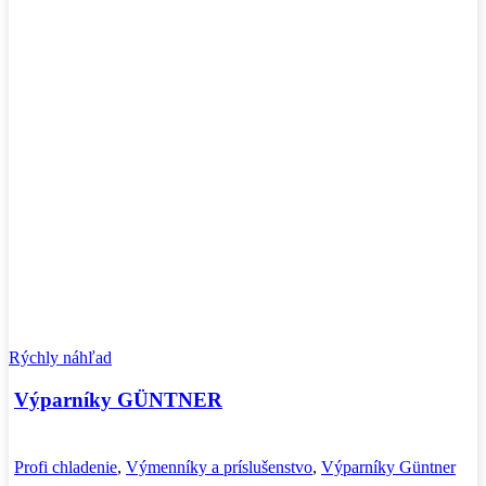
Rýchly náhľad
Výparníky GÜNTNER
Profi chladenie
,
Výmenníky a príslušenstvo
,
Výparníky Güntner