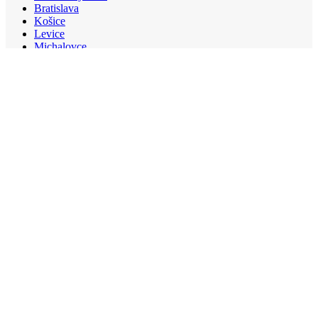
Bratislava
Košice
Levice
Michalovce
Nitra
Senica
Šaľa
Trenčín
Žilina
Dôležité odkazy
Úvod
Produkty
Cenníky
Prospekty
Referencie
O nás
Blog
Kontakt
Partnerská zóna
Pre partnerov DTN