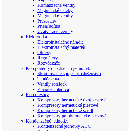
Klimatizačné ventily
Magnetické cievky
Magnetické ventily
Presostaty
Priehľadítka
Uzatváracie ventily
Elektronika
Elektroinštalačné náradie
Elektroinštalačný materiál
Ohrevy
Regulátory
Rozvádzače
Komponenty chladiacich jednotiek
Skrutkovacie spoje a príslušenstvo
Tlmiče chvenia
Ventily rotalock
Zberače chladiva
Kompresory
Kompresory hermetické dvojpiestové
Kompresory hermetické piestové
Kompresory hermetické scroll
Kompresory polohermetické piestové
Kondenzačné jednotky
Kondenzačné jednotky ACC