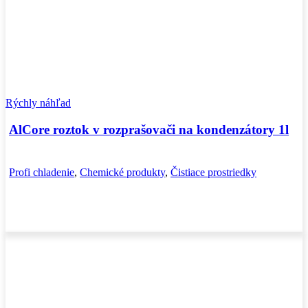
Rýchly náhľad
AlCore roztok v rozprašovači na kondenzátory 1l
Profi chladenie
,
Chemické produkty
,
Čistiace prostriedky