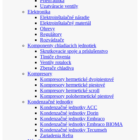
Priehľadítka
Uzatváracie ventily
Elektronika
Elektroinštalačné náradie
Elektroinštalačný materiál
Ohrevy
Regulátory
Rozvádzače
Komponenty chladiacich jednotiek
Skrutkovacie spoje a príslušenstvo
Tlmiče chvenia
Ventily rotalock
Zberače chladiva
Kompresory
Kompresory hermetické dvojpiestové
Kompresory hermetické piestové
Kompresory hermetické scroll
Kompresory polohermetické piestové
Kondenzačné jednotky
Kondenzačné jednotky ACC
Kondenzačné jednotky Dorin
Kondenzačné jednotky Embraco
Kondenzačné jednotky Embraco BIOMA
Kondenzačné jednotky Tecumseh
Zariadenia Refra