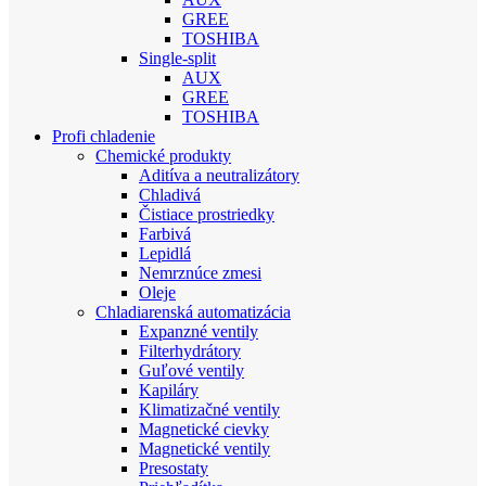
GREE
TOSHIBA
Single-split
AUX
GREE
TOSHIBA
Profi chladenie
Chemické produkty
Aditíva a neutralizátory
Chladivá
Čistiace prostriedky
Farbivá
Lepidlá
Nemrznúce zmesi
Oleje
Chladiarenská automatizácia
Expanzné ventily
Filterhydrátory
Guľové ventily
Kapiláry
Klimatizačné ventily
Magnetické cievky
Magnetické ventily
Presostaty