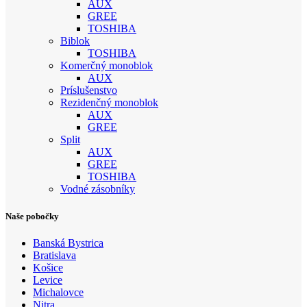
AUX
GREE
TOSHIBA
Biblok
TOSHIBA
Komerčný monoblok
AUX
Príslušenstvo
Rezidenčný monoblok
AUX
GREE
Split
AUX
GREE
TOSHIBA
Vodné zásobníky
Naše pobočky
Banská Bystrica
Bratislava
Košice
Levice
Michalovce
Nitra