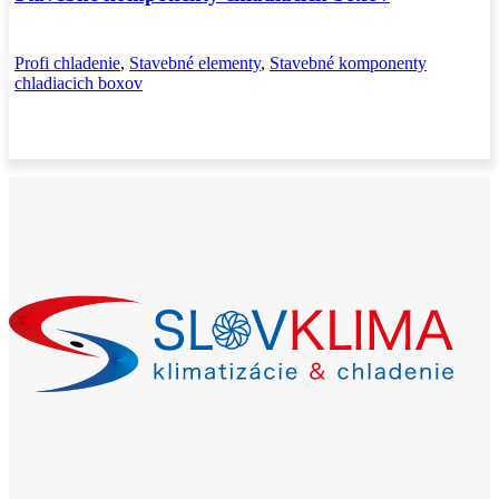
Profi chladenie
,
Stavebné elementy
,
Stavebné komponenty
chladiacich boxov