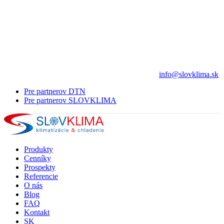
info@slovklima.sk
Pre partnerov DTN
Pre partnerov SLOVKLIMA
Produkty
Cenníky
Prospekty
Referencie
O nás
Blog
FAQ
Kontakt
SK