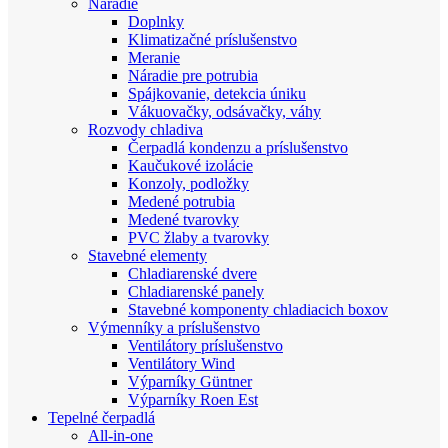
Náradie
Doplnky
Klimatizačné príslušenstvo
Meranie
Náradie pre potrubia
Spájkovanie, detekcia úniku
Vákuovačky, odsávačky, váhy
Rozvody chladiva
Čerpadlá kondenzu a príslušenstvo
Kaučukové izolácie
Konzoly, podložky
Medené potrubia
Medené tvarovky
PVC žlaby a tvarovky
Stavebné elementy
Chladiarenské dvere
Chladiarenské panely
Stavebné komponenty chladiacich boxov
Výmenníky a príslušenstvo
Ventilátory príslušenstvo
Ventilátory Wind
Výparníky Güntner
Výparníky Roen Est
Tepelné čerpadlá
All-in-one