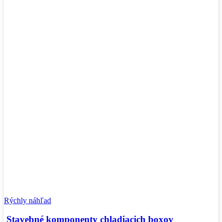
Rýchly náhľad
Stavebné komponenty chladiacich boxov