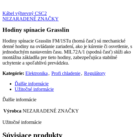
Kábel výhrevný CSC2
NEZARADENÉ ZNAČKY
Hodiny spínacie Grasslin
Hodiny spínacie Grasslin FM/1STu (horná časť) sú mechanické
denné hodiny na ovládanie zariadení, ako je kúrenie či osvetlenie, s
jednoduchým nastavením času. MIL72A/1 (spodná časť) slúži ako
montážna základňa pre tieto hodiny, zabezpečujúca stabilné
uchytenie a spoľahlivú prevádzku.
Kategórie:
Elektronika
,
Profi chladenie
,
Regulátory
Ďalšie informácie
Užitočné informácie
Ďalšie informácie
Výrobca
NEZARADENÉ ZNAČKY
Užitočné informácie
Súvisiace produkty