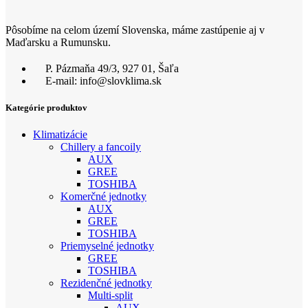
Pôsobíme na celom území Slovenska, máme zastúpenie aj v
Maďarsku a Rumunsku.
P. Pázmaňa 49/3, 927 01, Šaľa
E-mail: info@slovklima.sk
Kategórie produktov
Klimatizácie
Chillery a fancoily
AUX
GREE
TOSHIBA
Komerčné jednotky
AUX
GREE
TOSHIBA
Priemyselné jednotky
GREE
TOSHIBA
Rezidenčné jednotky
Multi-split
AUX