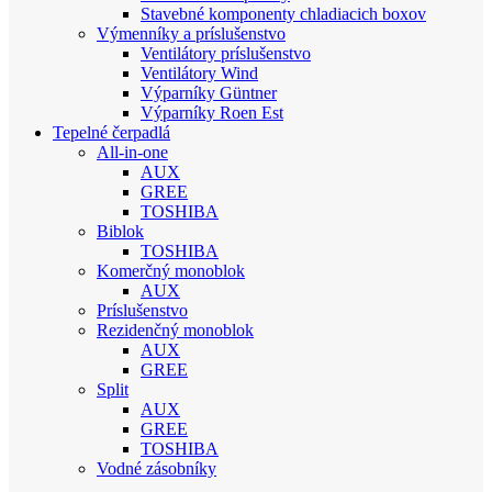
Stavebné komponenty chladiacich boxov
Výmenníky a príslušenstvo
Ventilátory príslušenstvo
Ventilátory Wind
Výparníky Güntner
Výparníky Roen Est
Tepelné čerpadlá
All-in-one
AUX
GREE
TOSHIBA
Biblok
TOSHIBA
Komerčný monoblok
AUX
Príslušenstvo
Rezidenčný monoblok
AUX
GREE
Split
AUX
GREE
TOSHIBA
Vodné zásobníky