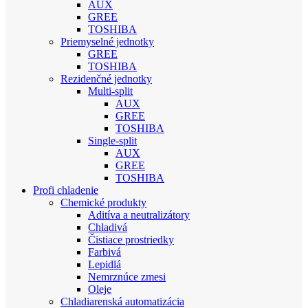
AUX
GREE
TOSHIBA
Priemyselné jednotky
GREE
TOSHIBA
Rezidenčné jednotky
Multi-split
AUX
GREE
TOSHIBA
Single-split
AUX
GREE
TOSHIBA
Profi chladenie
Chemické produkty
Aditíva a neutralizátory
Chladivá
Čistiace prostriedky
Farbivá
Lepidlá
Nemrznúce zmesi
Oleje
Chladiarenská automatizácia