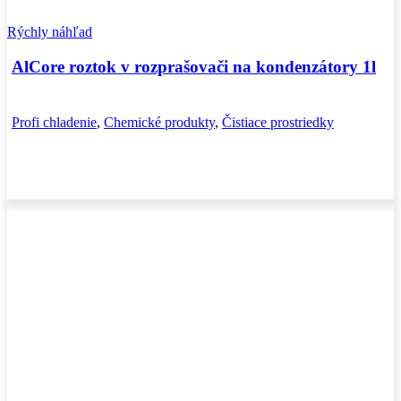
Rýchly náhľad
AlCore roztok v rozprašovači na kondenzátory 1l
Profi chladenie
,
Chemické produkty
,
Čistiace prostriedky