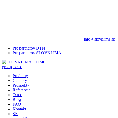
info@slovklima.sk
Pre partnerov DTN
Pre partnerov SLOVKLIMA
Produkty
Cenníky
Prospekty
Referencie
O nás
Blog
FAQ
Kontakt
SK