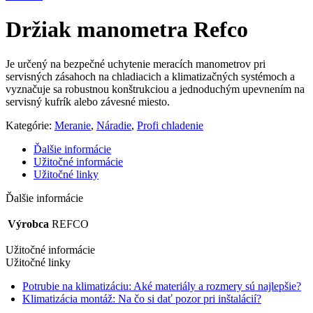
Držiak manometra Refco
Je určený na bezpečné uchytenie meracích manometrov pri
servisných zásahoch na chladiacich a klimatizačných systémoch a
vyznačuje sa robustnou konštrukciou a jednoduchým upevnením na
servisný kufrík alebo závesné miesto.
Kategórie:
Meranie
,
Náradie
,
Profi chladenie
Ďalšie informácie
Užitočné informácie
Užitočné linky
Ďalšie informácie
Výrobca
REFCO
Užitočné informácie
Užitočné linky
Potrubie na klimatizáciu: Aké materiály a rozmery sú najlepšie?
Klimatizácia montáž: Na čo si dať pozor pri inštalácií?