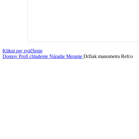
Klikni pre zväčšenie
Domov
Profi chladenie
Náradie
Meranie
Držiak manometra Refco