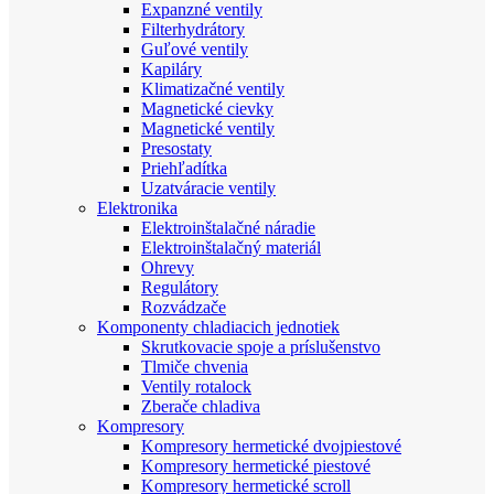
Expanzné ventily
Filterhydrátory
Guľové ventily
Kapiláry
Klimatizačné ventily
Magnetické cievky
Magnetické ventily
Presostaty
Priehľadítka
Uzatváracie ventily
Elektronika
Elektroinštalačné náradie
Elektroinštalačný materiál
Ohrevy
Regulátory
Rozvádzače
Komponenty chladiacich jednotiek
Skrutkovacie spoje a príslušenstvo
Tlmiče chvenia
Ventily rotalock
Zberače chladiva
Kompresory
Kompresory hermetické dvojpiestové
Kompresory hermetické piestové
Kompresory hermetické scroll