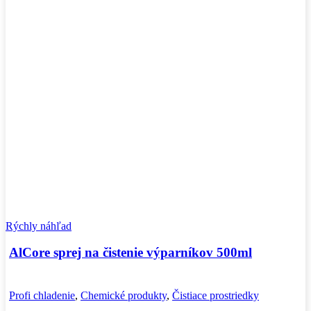
Rýchly náhľad
AlCore sprej na čistenie výparníkov 500ml
Profi chladenie
,
Chemické produkty
,
Čistiace prostriedky