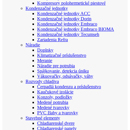
Kompresory polohermetické piestové
Kondenzačné jednotky
Kondenzačné jednotky ACC
Kondenzačné jednotky Dorin
Kondenzačné jednotky Embraco
Kondenzačné jednotky Embraco BIOMA
Kondenzačné jednotky Tecumseh
Zariadenia Refra
Náradie
Doplnky
Klimatizačné príslušenstvo
Meranie
Náradie pre potrubia
Spájkovanie, detekcia úniku
Vákuovačky, odsávačky, váhy
Rozvody chladiva
Čerpadlá kondenzu a príslušenstvo
Kaučukové izolácie
Konzoly, podložky
Medené potrubia
Medené tvarovky
PVC žlaby a tvarovky
Stavebné elementy
Chladiarenské dvere
Chladiarenské panely