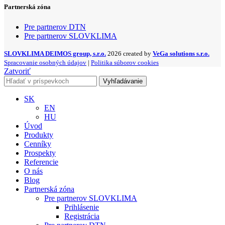
Partnerská zóna
Pre partnerov DTN
Pre partnerov SLOVKLIMA
SLOVKLIMA DEIMOS group, s.r.o.
2026 created by
VeGa solutions s.r.o.
Spracovanie osobných údajov
|
Politika súborov cookies
Zatvoriť
Vyhľadávanie
SK
EN
HU
Úvod
Produkty
Cenníky
Prospekty
Referencie
O nás
Blog
Partnerská zóna
Pre partnerov SLOVKLIMA
Prihlásenie
Registrácia