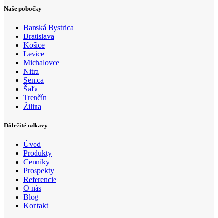
Naše pobočky
Banská Bystrica
Bratislava
Košice
Levice
Michalovce
Nitra
Senica
Šaľa
Trenčín
Žilina
Dôležité odkazy
Úvod
Produkty
Cenníky
Prospekty
Referencie
O nás
Blog
Kontakt