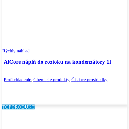
Rýchly náhľad
AlCore náplň do roztoku na kondenzátory 1l
Profi chladenie
,
Chemické produkty
,
Čistiace prostriedky
TOP PRODUKT