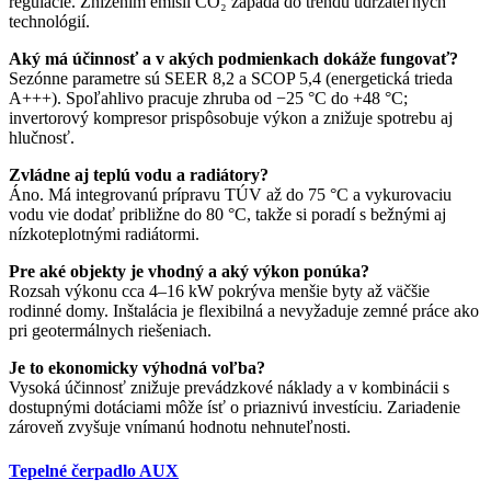
regulácie. Znížením emisií CO₂ zapadá do trendu udržateľných
technológií.
Aký má účinnosť a v akých podmienkach dokáže fungovať?
Sezónne parametre sú SEER 8,2 a SCOP 5,4 (energetická trieda
A+++). Spoľahlivo pracuje zhruba od −25 °C do +48 °C;
invertorový kompresor prispôsobuje výkon a znižuje spotrebu aj
hlučnosť.
Zvládne aj teplú vodu a radiátory?
Áno. Má integrovanú prípravu TÚV až do 75 °C a vykurovaciu
vodu vie dodať približne do 80 °C, takže si poradí s bežnými aj
nízkoteplotnými radiátormi.
Pre aké objekty je vhodný a aký výkon ponúka?
Rozsah výkonu cca 4–16 kW pokrýva menšie byty až väčšie
rodinné domy. Inštalácia je flexibilná a nevyžaduje zemné práce ako
pri geotermálnych riešeniach.
Je to ekonomicky výhodná voľba?
Vysoká účinnosť znižuje prevádzkové náklady a v kombinácii s
dostupnými dotáciami môže ísť o priaznivú investíciu. Zariadenie
zároveň zvyšuje vnímanú hodnotu nehnuteľnosti.
Tepelné čerpadlo AUX