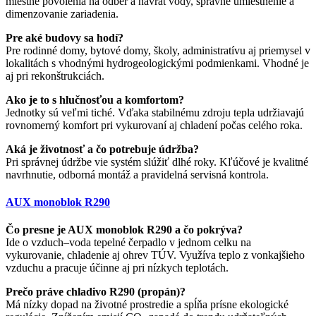
miestne povolenia na odber a návrat vody, správne umiestnenie a
dimenzovanie zariadenia.
Pre aké budovy sa hodí?
Pre rodinné domy, bytové domy, školy, administratívu aj priemysel v
lokalitách s vhodnými hydrogeologickými podmienkami. Vhodné je
aj pri rekonštrukciách.
Ako je to s hlučnosťou a komfortom?
Jednotky sú veľmi tiché. Vďaka stabilnému zdroju tepla udržiavajú
rovnomerný komfort pri vykurovaní aj chladení počas celého roka.
Aká je životnosť a čo potrebuje údržba?
Pri správnej údržbe vie systém slúžiť dlhé roky. Kľúčové je kvalitné
navrhnutie, odborná montáž a pravidelná servisná kontrola.
AUX monoblok R290
Čo presne je AUX monoblok R290 a čo pokrýva?
Ide o vzduch–voda tepelné čerpadlo v jednom celku na
vykurovanie, chladenie aj ohrev TÚV. Využíva teplo z vonkajšieho
vzduchu a pracuje účinne aj pri nízkych teplotách.
Prečo práve chladivo R290 (propán)?
Má nízky dopad na životné prostredie a spĺňa prísne ekologické