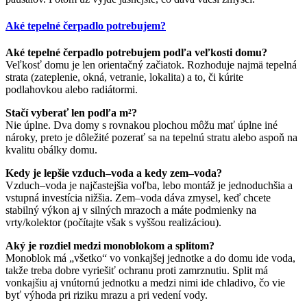
Aké tepelné čerpadlo potrebujem?
Aké tepelné čerpadlo potrebujem podľa veľkosti domu?
Veľkosť domu je len orientačný začiatok. Rozhoduje najmä tepelná
strata (zateplenie, okná, vetranie, lokalita) a to, či kúrite
podlahovkou alebo radiátormi.
Stačí vyberať len podľa m²?
Nie úplne. Dva domy s rovnakou plochou môžu mať úplne iné
nároky, preto je dôležité pozerať sa na tepelnú stratu alebo aspoň na
kvalitu obálky domu.
Kedy je lepšie vzduch–voda a kedy zem–voda?
Vzduch–voda je najčastejšia voľba, lebo montáž je jednoduchšia a
vstupná investícia nižšia. Zem–voda dáva zmysel, keď chcete
stabilný výkon aj v silných mrazoch a máte podmienky na
vrty/kolektor (počítajte však s vyššou realizáciou).
Aký je rozdiel medzi monoblokom a splitom?
Monoblok má „všetko“ vo vonkajšej jednotke a do domu ide voda,
takže treba dobre vyriešiť ochranu proti zamrznutiu. Split má
vonkajšiu aj vnútornú jednotku a medzi nimi ide chladivo, čo vie
byť výhoda pri riziku mrazu a pri vedení vody.