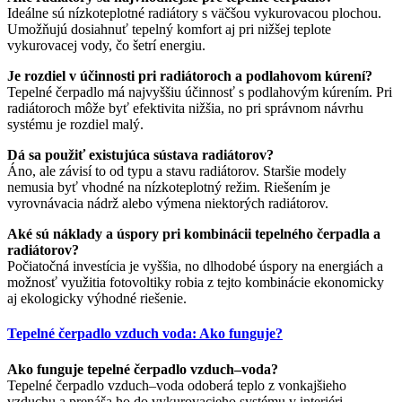
Ideálne sú nízkoteplotné radiátory s väčšou vykurovacou plochou.
Umožňujú dosiahnuť tepelný komfort aj pri nižšej teplote
vykurovacej vody, čo šetrí energiu.
Je rozdiel v účinnosti pri radiátoroch a podlahovom kúrení?
Tepelné čerpadlo má najvyššiu účinnosť s podlahovým kúrením. Pri
radiátoroch môže byť efektivita nižšia, no pri správnom návrhu
systému je rozdiel malý.
Dá sa použiť existujúca sústava radiátorov?
Áno, ale závisí to od typu a stavu radiátorov. Staršie modely
nemusia byť vhodné na nízkoteplotný režim. Riešením je
vyrovnávacia nádrž alebo výmena niektorých radiátorov.
Aké sú náklady a úspory pri kombinácii tepelného čerpadla a
radiátorov?
Počiatočná investícia je vyššia, no dlhodobé úspory na energiách a
možnosť využitia fotovoltiky robia z tejto kombinácie ekonomicky
aj ekologicky výhodné riešenie.
Tepelné čerpadlo vzduch voda: Ako funguje?
Ako funguje tepelné čerpadlo vzduch–voda?
Tepelné čerpadlo vzduch–voda odoberá teplo z vonkajšieho
vzduchu a prenáša ho do vykurovacieho systému v interiéri.