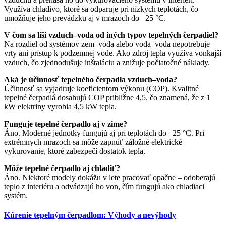
Využíva chladivo, ktoré sa odparuje pri nízkych teplotách, čo
umožňuje jeho prevádzku aj v mrazoch do –25 °C.
V čom sa líši vzduch–voda od iných typov tepelných čerpadiel?
Na rozdiel od systémov zem–voda alebo voda–voda nepotrebuje
vrty ani prístup k podzemnej vode. Ako zdroj tepla využíva vonkajší
vzduch, čo zjednodušuje inštaláciu a znižuje počiatočné náklady.
Aká je účinnosť tepelného čerpadla vzduch–voda?
Účinnosť sa vyjadruje koeficientom výkonu (COP). Kvalitné
tepelné čerpadlá dosahujú COP približne 4,5, čo znamená, že z 1
kW elektriny vyrobia 4,5 kW tepla.
Funguje tepelné čerpadlo aj v zime?
Áno. Moderné jednotky fungujú aj pri teplotách do –25 °C. Pri
extrémnych mrazoch sa môže zapnúť záložné elektrické
vykurovanie, ktoré zabezpečí dostatok tepla.
Môže tepelné čerpadlo aj chladiť?
Áno. Niektoré modely dokážu v lete pracovať opačne – odoberajú
teplo z interiéru a odvádzajú ho von, čím fungujú ako chladiaci
systém.
Kúrenie tepelným čerpadlom: Výhody a nevýhody