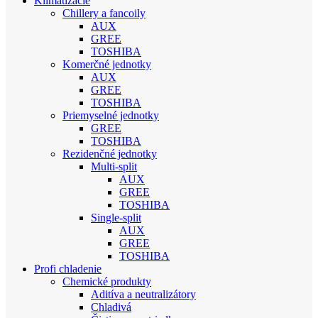
Klimatizácie
Chillery a fancoily
AUX
GREE
TOSHIBA
Komerčné jednotky
AUX
GREE
TOSHIBA
Priemyselné jednotky
GREE
TOSHIBA
Rezidenčné jednotky
Multi-split
AUX
GREE
TOSHIBA
Single-split
AUX
GREE
TOSHIBA
Profi chladenie
Chemické produkty
Aditíva a neutralizátory
Chladivá