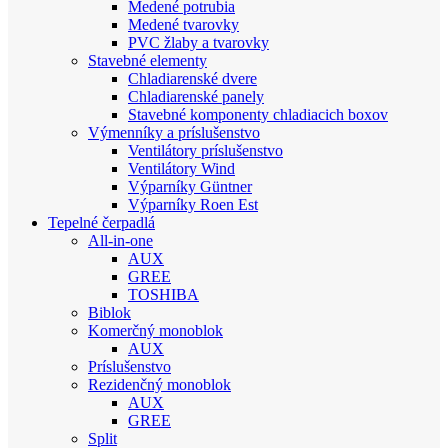
Medené potrubia
Medené tvarovky
PVC žlaby a tvarovky
Stavebné elementy
Chladiarenské dvere
Chladiarenské panely
Stavebné komponenty chladiacich boxov
Výmenníky a príslušenstvo
Ventilátory príslušenstvo
Ventilátory Wind
Výparníky Güntner
Výparníky Roen Est
Tepelné čerpadlá
All-in-one
AUX
GREE
TOSHIBA
Biblok
Komerčný monoblok
AUX
Príslušenstvo
Rezidenčný monoblok
AUX
GREE
Split