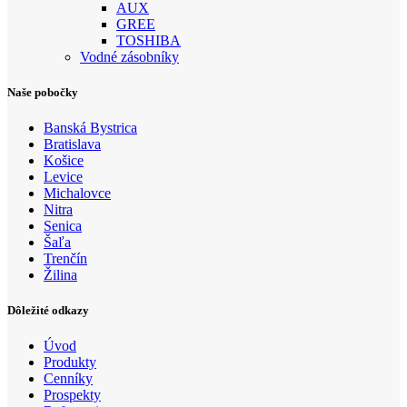
AUX
GREE
TOSHIBA
Vodné zásobníky
Naše pobočky
Banská Bystrica
Bratislava
Košice
Levice
Michalovce
Nitra
Senica
Šaľa
Trenčín
Žilina
Dôležité odkazy
Úvod
Produkty
Cenníky
Prospekty