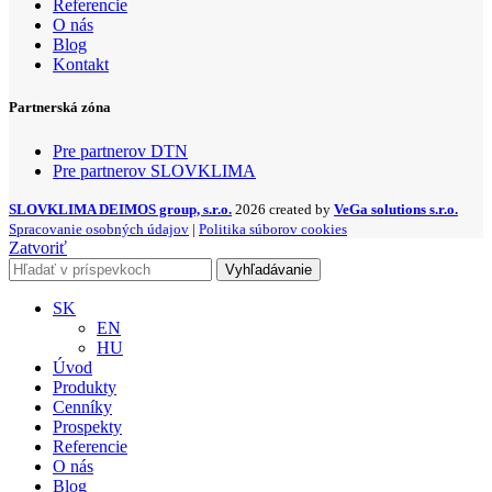
Referencie
O nás
Blog
Kontakt
Partnerská zóna
Pre partnerov DTN
Pre partnerov SLOVKLIMA
SLOVKLIMA DEIMOS group, s.r.o.
2026 created by
VeGa solutions s.r.o.
Spracovanie osobných údajov
|
Politika súborov cookies
Zatvoriť
Vyhľadávanie
SK
EN
HU
Úvod
Produkty
Cenníky
Prospekty
Referencie
O nás
Blog