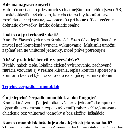
Kde má najväčší zmysel?
V domácnostiach a priestoroch s chladnejším podnebím (sever SR,
horské oblasti) a všade tam, kde chcete rýchly komfort bez
rozohriatia celej sústavy — pracovňa pri home office, večerné
dohriatie obývačky, krátke dohriatie spálne.
Hodí sa aj pri rekonštrukcii?
Áno. Pri čiastočných rekonštrukciách často dáva lepší finančný
zmysel než kompletná výmena vykurovania. Multisplit umožní
zapínať len tie vnútorné jednotky, ktoré práve potrebujete.
Aké sú praktické benefity v prevádzke?
Rýchly nábeh tepla, lokálne cielené vykurovanie, zachovaná
filtrácia vzduchu aj v režime kúrenia, lepšia kontrola spotreby a
komfortu bez veľkých zásahov do existujúcej techniky domu.
Tepelné čerpadlo – monoblok
Čo je tepelné čerpadlo monoblok a ako funguje?
Kompaktná vonkajšia jednotka „všetko v jednom“ (kompresor,
výparník, kondenzátor, expanzný ventil) zabezpečí vykurovanie aj
chladenie bez vnútornej jednotky a bez zložitej inštalácie.
Kam sa monoblok inštaluje a do akých objektov sa hodí?
Montuje sa mimo budovy; výmena vzduchu prebieha cez špeciálne