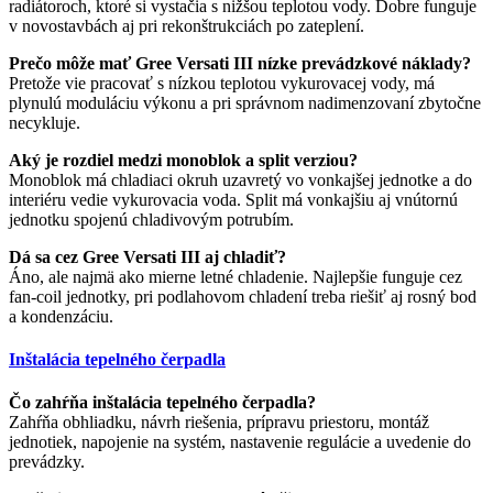
radiátoroch, ktoré si vystačia s nižšou teplotou vody. Dobre funguje
v novostavbách aj pri rekonštrukciách po zateplení.
Prečo môže mať Gree Versati III nízke prevádzkové náklady?
Pretože vie pracovať s nízkou teplotou vykurovacej vody, má
plynulú moduláciu výkonu a pri správnom nadimenzovaní zbytočne
necykluje.
Aký je rozdiel medzi monoblok a split verziou?
Monoblok má chladiaci okruh uzavretý vo vonkajšej jednotke a do
interiéru vedie vykurovacia voda. Split má vonkajšiu aj vnútornú
jednotku spojenú chladivovým potrubím.
Dá sa cez Gree Versati III aj chladiť?
Áno, ale najmä ako mierne letné chladenie. Najlepšie funguje cez
fan-coil jednotky, pri podlahovom chladení treba riešiť aj rosný bod
a kondenzáciu.
Inštalácia tepelného čerpadla
Čo zahŕňa inštalácia tepelného čerpadla?
Zahŕňa obhliadku, návrh riešenia, prípravu priestoru, montáž
jednotiek, napojenie na systém, nastavenie regulácie a uvedenie do
prevádzky.