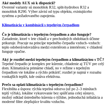
Aké modely AUX sú k dispozícii?
Overené varianty sú monoblok R32, split-hydrobox R32 a
monoblok R290. Výber závisí od typu objektu, existujúceho
systému a požadovaného zapojenia.
Klimatizácia v kombinácii s tepelným čerpadlom
Čo je klimatizácia s tepelným čerpadlom a ako funguje?
Zariadenie, ktoré v lete chladí a v prechodných obdobiach účinne
prikuruje. Pracuje na princípe tepelného čerpadla vzduch–vzduch:
teplo odoberá/odovzdáva medzi exteriérom a interiérom; v chladení
funguje opačne.
Aký je rozdiel medzi tepelným čerpadlom a klimatizáciou s TČ?
Tepelné čerpadlo je komplex pre kúrenie, chladenie aj TÚV pre celý
dom. Klimatizácia primárne chladí, no v režime s tepelným
čerpadlom vie lokálne a rýchlo prikúriť; rozdiel je najmä v rozsahu
vonkajších teplôt, kde ostáva efektívna.
Prečo sa oplatí klimatizácia s tepelným čerpadlom?
Flexibilita a úspora: rýchla tepelná odozva (už po 2–3 minútach
teplý výfuk), lokálne vykurovanie bez spúšťania celej sústavy,
možný odklad ústredného kúrenia o týždne, jednoduchá inštalácia a
moderné filtre zlepšujúce kvalitu vzduchu.