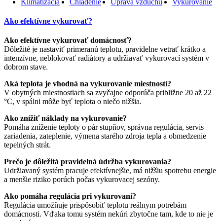
Klimatizácia
Chladenie
Úprava vzduchu
Vykurovanie
Ako efektívne vykurovať?
Ako efektívne vykurovať domácnosť?
Dôležité je nastaviť primeranú teplotu, pravidelne vetrať krátko a
intenzívne, neblokovať radiátory a udržiavať vykurovací systém v
dobrom stave.
Aká teplota je vhodná na vykurovanie miestností?
V obytných miestnostiach sa zvyčajne odporúča približne 20 až 22
°C, v spálni môže byť teplota o niečo nižšia.
Ako znížiť náklady na vykurovanie?
Pomáha zníženie teploty o pár stupňov, správna regulácia, servis
zariadenia, zateplenie, výmena starého zdroja tepla a obmedzenie
tepelných strát.
Prečo je dôležitá pravidelná údržba vykurovania?
Udržiavaný systém pracuje efektívnejšie, má nižšiu spotrebu energie
a menšie riziko porúch počas vykurovacej sezóny.
Ako pomáha regulácia pri vykurovaní?
Regulácia umožňuje prispôsobiť teplotu reálnym potrebám
domácnosti. Vďaka tomu systém nekúri zbytočne tam, kde to nie je