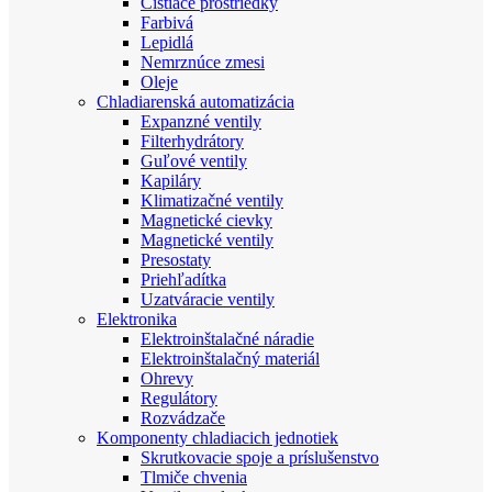
Čistiace prostriedky
Farbivá
Lepidlá
Nemrznúce zmesi
Oleje
Chladiarenská automatizácia
Expanzné ventily
Filterhydrátory
Guľové ventily
Kapiláry
Klimatizačné ventily
Magnetické cievky
Magnetické ventily
Presostaty
Priehľadítka
Uzatváracie ventily
Elektronika
Elektroinštalačné náradie
Elektroinštalačný materiál
Ohrevy
Regulátory
Rozvádzače
Komponenty chladiacich jednotiek
Skrutkovacie spoje a príslušenstvo
Tlmiče chvenia