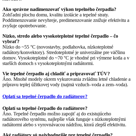
Ako správne nadimenzovať výkon tepelného čerpadla?
Zohľadni plochu domu, kvalitu izolácie a tepelné straty.
Poddimenzovanie nevyhreje, predimenzovanie znižuje efektivitu a
zvyšuje opotrebovanie.
Nízko, stredo alebo vysokoteplotné tepelné čerpadlo – čo
vybrať?
Nízko do ~55 °C (novostavby, podlahovka, nízkoteplotné
radiátory/konvektory). Stredoteplotné je univerzálne pre väčšinu
domov. Vysokoteplotné do ~70 °C je vhodné pri výmene kotla a v
starších domoch s vysokoteplotnými radiátormi.
Vie tepelné čerpadlo aj chladiť a pripravovať TÚV?
Áno. Mnohé modely okrem vykurovania zvládnu letné chladenie a
prípravu teplej úžitkovej vody (najmä vzduch–voda a zem–voda).
Oplatí sa tepelné čerpadlo do radiátorov?
Oplatí sa tepelné čerpadlo do radiátorov?
Áno. Tepelné čerpadlo možno zapojiť aj do existujúceho
radiátorového systému, najlepšie však funguje s nízkoteplotnými
radiátormi alebo s vyrovnávacou nádržou, ktorá zlepší efektivitu.
Aké radiátory sú najvhodnejšie pre tepelné čerpadlo?