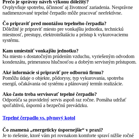
Prečo je správny návrh výkonu dôležitý?
Ovplyvňuje spotrebu, účinnosť aj životnosť zariadenia. Nesprávne
nadimenzované tepelné čerpadlo môže pracovať neefektívne.
Čo pripraviť pred montážou tepelného čerpadla?
Dôležité je pripraviť miesto pre vonkajšiu jednotku, technickú
miestnosť, prestupy, elektroinštaláciu a prístup k vykurovaciemu
systému.
Kam umiestniť vonkajšiu jednotku?
Na miesto s dostatočným prúdením vzduchu, vyriešeným odvodom
kondenzátu, primeranou hlučnosťou a dobrým servisným prístupom.
Aké informácie si pripraviť pre odbornú firmu?
Pomôžu údaje o objekte, pôdorysy, typ vykurovania, spotreba
energií, očakávania od systému a plánovaný termín realizácie.
Ako často treba servisovať tepelné čerpadlo?
Odporúča sa pravidelný servis aspoň raz ročne. Pomáha udržať
spoľahlivú, úspornú a bezpečnú prevádzku.
Tepelné čerpadlo vs. plynový kotol
Čo znamená „energeticky úspornejšie“ v praxi?
Je to riešenie, ktoré vám pri rovnakom komforte spraví nižšie ročné