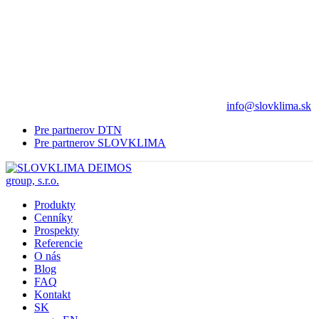
info@slovklima.sk
Pre partnerov DTN
Pre partnerov SLOVKLIMA
Produkty
Cenníky
Prospekty
Referencie
O nás
Blog
FAQ
Kontakt
SK