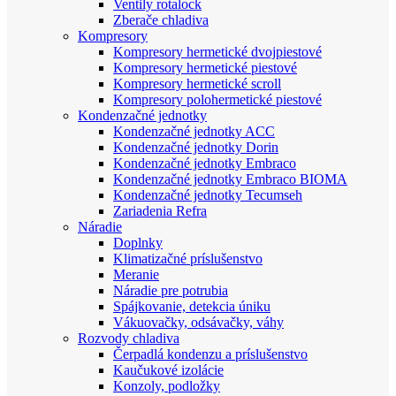
Ventily rotalock
Zberače chladiva
Kompresory
Kompresory hermetické dvojpiestové
Kompresory hermetické piestové
Kompresory hermetické scroll
Kompresory polohermetické piestové
Kondenzačné jednotky
Kondenzačné jednotky ACC
Kondenzačné jednotky Dorin
Kondenzačné jednotky Embraco
Kondenzačné jednotky Embraco BIOMA
Kondenzačné jednotky Tecumseh
Zariadenia Refra
Náradie
Doplnky
Klimatizačné príslušenstvo
Meranie
Náradie pre potrubia
Spájkovanie, detekcia úniku
Vákuovačky, odsávačky, váhy
Rozvody chladiva
Čerpadlá kondenzu a príslušenstvo
Kaučukové izolácie
Konzoly, podložky