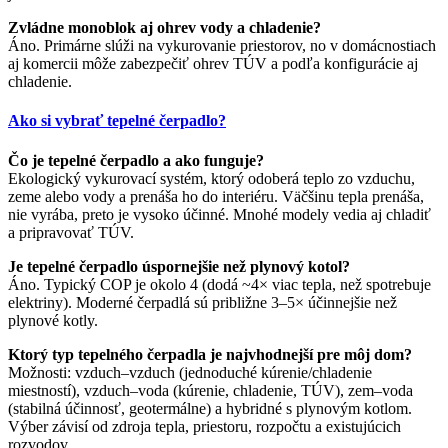
Zvládne monoblok aj ohrev vody a chladenie?
Áno. Primárne slúži na vykurovanie priestorov, no v domácnostiach
aj komercii môže zabezpečiť ohrev TÚV a podľa konfigurácie aj
chladenie.
Ako si vybrať tepelné čerpadlo?
Čo je tepelné čerpadlo a ako funguje?
Ekologický vykurovací systém, ktorý odoberá teplo zo vzduchu,
zeme alebo vody a prenáša ho do interiéru. Väčšinu tepla prenáša,
nie vyrába, preto je vysoko účinné. Mnohé modely vedia aj chladiť
a pripravovať TÚV.
Je tepelné čerpadlo úspornejšie než plynový kotol?
Áno. Typický COP je okolo 4 (dodá ~4× viac tepla, než spotrebuje
elektriny). Moderné čerpadlá sú približne 3–5× účinnejšie než
plynové kotly.
Ktorý typ tepelného čerpadla je najvhodnejší pre môj dom?
Možnosti: vzduch–vzduch (jednoduché kúrenie/chladenie
miestností), vzduch–voda (kúrenie, chladenie, TÚV), zem–voda
(stabilná účinnosť, geotermálne) a hybridné s plynovým kotlom.
Výber závisí od zdroja tepla, priestoru, rozpočtu a existujúcich
rozvodov.