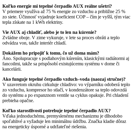
Koľko energie mi tepelné čerpadlo AUX reálne ušetrí?
V priemere využíva až 75 % energie zo vzduchu a približne 25 %
zo siete. Účinnosť vyjadruje koeficient COP – čím je vyšší, tým viac
tepla získate na 1 kWh elektriny.
Vie AUX aj chladiť, alebo je to len na kúrenie?
Zvládne oboje. V zime vykuruje, v lete sa proces obráti a teplo
odvádza von, takže interiér chladí.
Dokážem ho pripojiť k tomu, čo už doma mám?
Áno. Spolupracuje s podlahovým kúrením, klasickými radiátormi aj
fancoilmi, takže sa prispôsobí existujúcemu systému v dome či
kancelárii.
Ako funguje tepelné čerpadlo vzduch–voda (naozaj stručne)?
V uzavretom okruhu cirkuluje chladivo: vo výparníku odoberá teplo
zo vzduchu, kompresor ho stlačí, v kondenzátore sa teplo odovzdá
do systému a po expanznom ventile sa cyklus opakuje. Pri chladení
prebieha opačne.
Koľko starostlivosti potrebuje tepelné čerpadlo AUX?
Vďaka jednoduchému, premyslenému mechanizmu je dlhodobo
spoľahlivé a vyžaduje len minimálnu údržbu. Značka kladie dôraz
na energeticky úsporné a udržateľné riešenia.