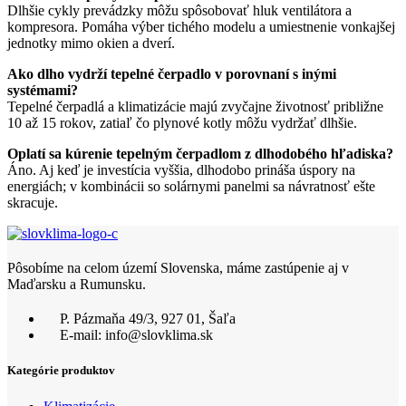
Dlhšie cykly prevádzky môžu spôsobovať hluk ventilátora a
kompresora. Pomáha výber tichého modelu a umiestnenie vonkajšej
jednotky mimo okien a dverí.
Ako dlho vydrží tepelné čerpadlo v porovnaní s inými
systémami?
Tepelné čerpadlá a klimatizácie majú zvyčajne životnosť približne
10 až 15 rokov, zatiaľ čo plynové kotly môžu vydržať dlhšie.
Oplatí sa kúrenie tepelným čerpadlom z dlhodobého hľadiska?
Áno. Aj keď je investícia vyššia, dlhodobo prináša úspory na
energiách; v kombinácii so solárnymi panelmi sa návratnosť ešte
skracuje.
Pôsobíme na celom území Slovenska, máme zastúpenie aj v
Maďarsku a Rumunsku.
P. Pázmaňa 49/3, 927 01, Šaľa
E-mail: info@slovklima.sk
Kategórie produktov