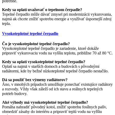
potrebné.
Kedy sa oplatí uvažovať o tepelnom čerpadle?
Tepelné čerpadlo môže dávať zmysel pri modernizácii vykurovania,
najmä ak chcete znížiť spotrebu energie a využívať úspornejší zdroj
tepla.
Vysokoteplotné tepelné čerpadlo
Čo je vysokoteplotné tepelné čerpadlo?
Vysokoteplotné tepelné čerpadlo je zariadenie, ktoré dokáže
pripraviť vykurovaciu vodu na vyššiu teplotu, približne 70 až 80 °C.
Kedy sa oplatí vysokoteplotné tepelné čerpadlo?
Oplatí sa najmä v starších domoch a budovách s pôvodnými
radiátormi, kde by bežné nízkoteplotné tepelné čerpadlo nestačilo.
Dá sa použiť bez výmeny radiátorov?
Áno, v mnohých prípadoch umožňuje ponechať existujúce radiátory
a rozvody. Vždy však záleží od ich stavu a reálnych tepelných
potrieb budovy.
Aké výhody má vysokoteplotné tepelné čerpadlo?
Pomáha nahradiť pôvodný kotol, znížiť spotrebu fosílnych palív,
obmedziť zásahy do interiéru a pripraviť teplú vodu na vyššiu