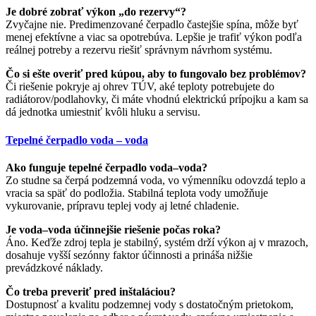
Je dobré zobrať výkon „do rezervy“?
Zvyčajne nie. Predimenzované čerpadlo častejšie spína, môže byť
menej efektívne a viac sa opotrebúva. Lepšie je trafiť výkon podľa
reálnej potreby a rezervu riešiť správnym návrhom systému.
Čo si ešte overiť pred kúpou, aby to fungovalo bez problémov?
Či riešenie pokryje aj ohrev TÚV, aké teploty potrebujete do
radiátorov/podlahovky, či máte vhodnú elektrickú prípojku a kam sa
dá jednotka umiestniť kvôli hluku a servisu.
Tepelné čerpadlo voda – voda
Ako funguje tepelné čerpadlo voda–voda?
Zo studne sa čerpá podzemná voda, vo výmenníku odovzdá teplo a
vracia sa späť do podložia. Stabilná teplota vody umožňuje
vykurovanie, prípravu teplej vody aj letné chladenie.
Je voda–voda účinnejšie riešenie počas roka?
Áno. Keďže zdroj tepla je stabilný, systém drží výkon aj v mrazoch,
dosahuje vyšší sezónny faktor účinnosti a prináša nižšie
prevádzkové náklady.
Čo treba preveriť pred inštaláciou?
Dostupnosť a kvalitu podzemnej vody s dostatočným prietokom,