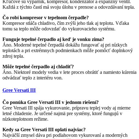
Kľúčové sú výparník, kompresor, kondenzátor a expanzný ventil.
Každá z týchto častí má svoju úlohu v prenose a odovzdávaní tepla.
Čo robí kompresor v tepelnom čerpadle?
Kompresor stláča chladivo, čím zvýši jeho tlak aj teplotu. Vďaka
tomu sa teplo môže odovzdať do vykurovacieho systému.
Funguje tepelné čerpadlo aj keď je vonku zima?
Áno. Moderné tepelné čerpadlá dokážu fungovať aj pri nízkych
teplotách a pri extrémnych podmienkach môže pomôcť doplnkový
zdroj tepla.
Môže tepelné čerpadlo aj chladiť?
Áno. Niektoré modely vedia v lete proces obrátiť a namiesto kúrenia
odvádzať teplo z interiéru von.
Gree Versati III
Čo ponúka Gree Versati III v jednom riešení?
Gree Versati III spája vykurovanie, prípravu teplej vody aj mierne
letné chladenie. Je určené najmä pre systémy, ktoré fungujú v
nízkoteplotnom režime.
Kedy sa Gree Versati III oplatí najviac?
Najväčší zmysel dáva pri podlahovom vykurovaní a moderných