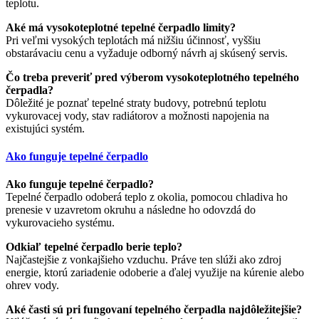
teplotu.
Aké má vysokoteplotné tepelné čerpadlo limity?
Pri veľmi vysokých teplotách má nižšiu účinnosť, vyššiu
obstarávaciu cenu a vyžaduje odborný návrh aj skúsený servis.
Čo treba preveriť pred výberom vysokoteplotného tepelného
čerpadla?
Dôležité je poznať tepelné straty budovy, potrebnú teplotu
vykurovacej vody, stav radiátorov a možnosti napojenia na
existujúci systém.
Ako funguje tepelné čerpadlo
Ako funguje tepelné čerpadlo?
Tepelné čerpadlo odoberá teplo z okolia, pomocou chladiva ho
prenesie v uzavretom okruhu a následne ho odovzdá do
vykurovacieho systému.
Odkiaľ tepelné čerpadlo berie teplo?
Najčastejšie z vonkajšieho vzduchu. Práve ten slúži ako zdroj
energie, ktorú zariadenie odoberie a ďalej využije na kúrenie alebo
ohrev vody.
Aké časti sú pri fungovaní tepelného čerpadla najdôležitejšie?