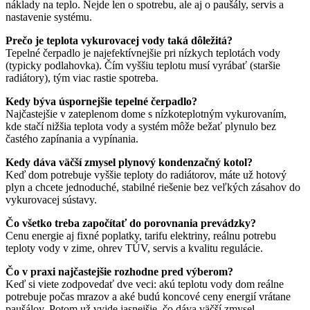
náklady na teplo. Nejde len o spotrebu, ale aj o paušály, servis a
nastavenie systému.
Prečo je teplota vykurovacej vody taká dôležitá?
Tepelné čerpadlo je najefektívnejšie pri nízkych teplotách vody
(typicky podlahovka). Čím vyššiu teplotu musí vyrábať (staršie
radiátory), tým viac rastie spotreba.
Kedy býva úspornejšie tepelné čerpadlo?
Najčastejšie v zateplenom dome s nízkoteplotným vykurovaním,
kde stačí nižšia teplota vody a systém môže bežať plynulo bez
častého zapínania a vypínania.
Kedy dáva väčší zmysel plynový kondenzačný kotol?
Keď dom potrebuje vyššie teploty do radiátorov, máte už hotový
plyn a chcete jednoduché, stabilné riešenie bez veľkých zásahov do
vykurovacej sústavy.
Čo všetko treba započítať do porovnania prevádzky?
Cenu energie aj fixné poplatky, tarifu elektriny, reálnu potrebu
teploty vody v zime, ohrev TÚV, servis a kvalitu regulácie.
Čo v praxi najčastejšie rozhodne pred výberom?
Keď si viete zodpovedať dve veci: akú teplotu vody dom reálne
potrebuje počas mrazov a aké budú koncové ceny energií vrátane
paušálov. Potom už vyjde jasnejšie, čo dáva väčší zmysel.