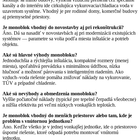
kanály a do interiéru ide cirkulujúca vykurovacia/chladiaca voda v
uzavretom systéme. Vhodný je pre rodinné domy, komerčné budovy
aj priemyselné priestory.
Je monoblok vhodný do novostavby aj pri rekonštrukcii?
Áno. Dá sa nasadiť v novostavbách aj pri modernizácii existujúcich
systémov — parametre sa volia podľa miesta inštalácie a potrieb
objektu.
Aké sú hlavné výhody monobloku?
Jednoduchšia a rýchlejšia inštalácia, kompaktné rozmery (menej
miesta), spoľahlivá prevádzka s minimálnou údržbou, nízka
hlučnosť a možnosť párovania s inteligentným riadením. Ako
vzduch–voda riešenie pomáha znižovať náklady na vykurovanie,
TÚV a prípadné chladenie.
Aké sú nevýhody a obmedzenia monobloku?
Vyššie počiatočné náklady (typické pre tepelné čerpadlá všeobecne)
a nižšia efektivita pri veľmi nízkych vonkajších teplotách.
Je monoblok vhodný do menších priestorov alebo tam, kde je
problém s vnútornou jednotkou?
Áno. Keďže všetko je v jednej vonkajšej jednotke, ide o priestorovo
úsporné riešenie, ktoré odpadá potrebu montovať vnútornú
jednotku.