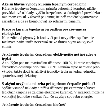
Aké sú hlavné výhody kúrenia tepelným čerpadlom?
Kúrenie tepelným čerpadlom prináša celoročný komfort, nižšie
prevádzkové náklady, vyššiu bezpečnosť a ekologickú prevádzku s
minimom emisií. Zároveň je účinnejšie než tradičné vykurovacie
zariadenia a dá sa kombinovať so solárnymi panelmi.
Prečo je kúrenie tepelným čerpadlom považované za
ekologické?
Na rozdiel od plynových kotlov či pecí nevyužíva spaľovanie
fosílnych palív, takže nevzniká riziko úniku plynu ani vysoké
emisie.
Je kúrenie tepelným čerpadlom efektívnejšie než iné zdroje
tepla?
Áno. Kým pec má maximálnu účinnosť 100 %, kúrenie tepelným
čerpadlom dosahuje približne 300 %. Prenáša teplo namiesto jeho
výroby, takže dodá tri až štyri jednotky tepla na jednu jednotku
spotrebovanej elektriny.
S akými nevýhodami treba pri tepelnom čerpadle počítať?
Vyššie vstupné náklady a nižšia účinnosť pri extrémne nízkych
teplotách (zapína sa záložné elektrické kúrenie). V mrazoch môže na
vonkajšej jednotke vznikať ľad, čo zvyšuje spotrebu energie.
Je kúrenie tepelným čerpadlom hlučné?