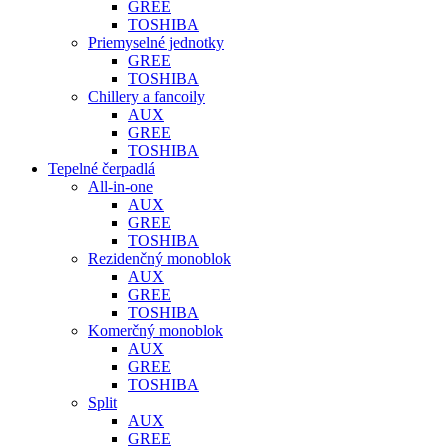
GREE
TOSHIBA
Priemyselné jednotky
GREE
TOSHIBA
Chillery a fancoily
AUX
GREE
TOSHIBA
Tepelné čerpadlá
All-in-one
AUX
GREE
TOSHIBA
Rezidenčný monoblok
AUX
GREE
TOSHIBA
Komerčný monoblok
AUX
GREE
TOSHIBA
Split
AUX
GREE