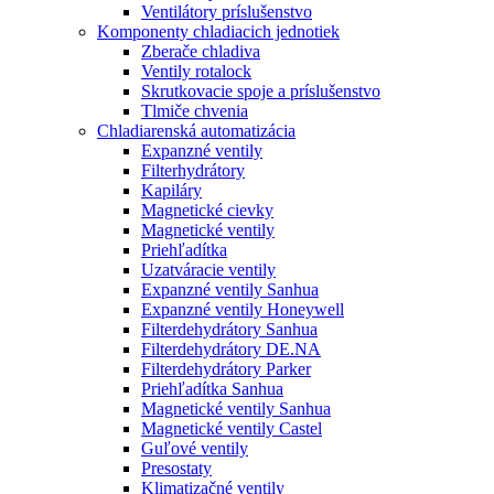
Ventilátory príslušenstvo
Komponenty chladiacich jednotiek
Zberače chladiva
Ventily rotalock
Skrutkovacie spoje a príslušenstvo
Tlmiče chvenia
Chladiarenská automatizácia
Expanzné ventily
Filterhydrátory
Kapiláry
Magnetické cievky
Magnetické ventily
Priehľadítka
Uzatváracie ventily
Expanzné ventily Sanhua
Expanzné ventily Honeywell
Filterdehydrátory Sanhua
Filterdehydrátory DE.NA
Filterdehydrátory Parker
Priehľadítka Sanhua
Magnetické ventily Sanhua
Magnetické ventily Castel
Guľové ventily
Presostaty
Klimatizačné ventily