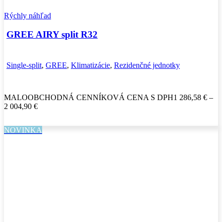
Rýchly náhľad
GREE AIRY split R32
Single-split
,
GREE
,
Klimatizácie
,
Rezidenčné jednotky
MALOOBCHODNÁ CENNÍKOVÁ CENA S DPH
1 286,58
€
–
Price
2 004,90
€
range:
1
NOVINKA
286,58 €
through
2
004,90 €