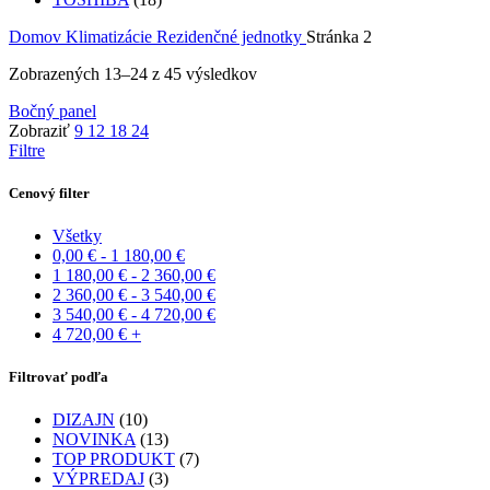
Domov
Klimatizácie
Rezidenčné jednotky
Stránka 2
Zobrazených 13–24 z 45 výsledkov
Bočný panel
Zobraziť
9
12
18
24
Filtre
Cenový filter
Všetky
0,00
€
-
1 180,00
€
1 180,00
€
-
2 360,00
€
2 360,00
€
-
3 540,00
€
3 540,00
€
-
4 720,00
€
4 720,00
€
+
Filtrovať podľa
DIZAJN
(10)
NOVINKA
(13)
TOP PRODUKT
(7)
VÝPREDAJ
(3)