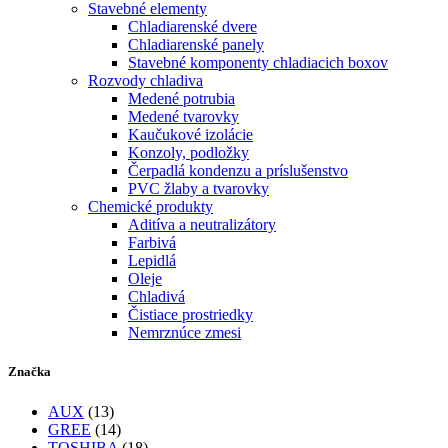
Stavebné elementy
Chladiarenské dvere
Chladiarenské panely
Stavebné komponenty chladiacich boxov
Rozvody chladiva
Medené potrubia
Medené tvarovky
Kaučukové izolácie
Konzoly, podložky
Čerpadlá kondenzu a príslušenstvo
PVC žlaby a tvarovky
Chemické produkty
Aditíva a neutralizátory
Farbivá
Lepidlá
Oleje
Chladivá
Čistiace prostriedky
Nemrznúce zmesi
Značka
AUX
(13)
GREE
(14)
TOSHIBA
(18)