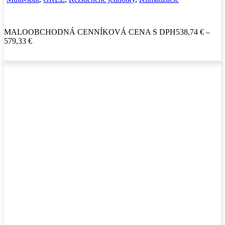
MALOOBCHODNÁ CENNÍKOVÁ CENA S DPH
538,74
€
–
Price
579,33
€
range:
538,74 €
through
579,33 €