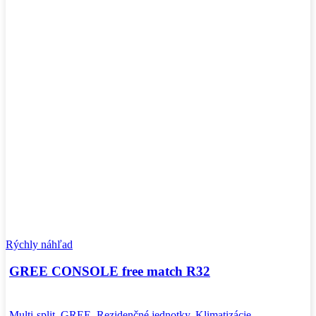
Rýchly náhľad
GREE CONSOLE free match R32
Multi-split
,
GREE
,
Rezidenčné jednotky
,
Klimatizácie