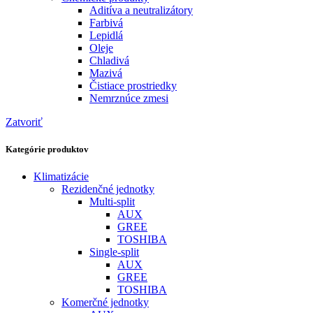
Aditíva a neutralizátory
Farbivá
Lepidlá
Oleje
Chladivá
Mazivá
Čistiace prostriedky
Nemrznúce zmesi
Zatvoriť
Kategórie produktov
Klimatizácie
Rezidenčné jednotky
Multi-split
AUX
GREE
TOSHIBA
Single-split
AUX
GREE
TOSHIBA
Komerčné jednotky