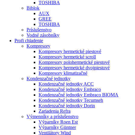
TOSHIBA
Biblok
AUX
GREE
TOSHIBA
Príslušenstvo
Vodné zásobníky
Profi chladenie
Kompresory
Kompresory hermetické piestové
Kompresory hermetické scroll
Kompresory polohermetické piestové
Kompresory hermetické dvojpiestové
Kompresory klimatizačné
Kondenzačné jednotky
Kondenzačné jednotky ACC
Kondenzačné jednotky Embraco
Kondenzačné jednotky Embraco BIOMA
Kondenzačné jednotky Tecumseh
Kondenzačné jednotky Dorin
Zariadenia Refra
Výmenníky a príslušenstvo
Výparníky Roen Est
Výparníky Güntner
Ventilátory Wind