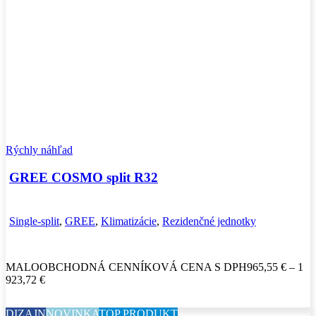
Rýchly náhľad
GREE COSMO split R32
Single-split
,
GREE
,
Klimatizácie
,
Rezidenčné jednotky
MALOOBCHODNÁ CENNÍKOVÁ CENA S DPH
965,55
€
–
1
Price
923,72
€
range:
965,55 €
DIZAJN
NOVINKA
TOP PRODUKT