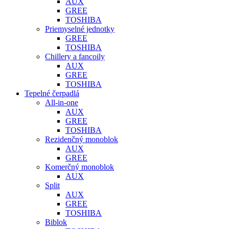
AUX
GREE
TOSHIBA
Priemyselné jednotky
GREE
TOSHIBA
Chillery a fancoily
AUX
GREE
TOSHIBA
Tepelné čerpadlá
All-in-one
AUX
GREE
TOSHIBA
Rezidenčný monoblok
AUX
GREE
Komerčný monoblok
AUX
Split
AUX
GREE
TOSHIBA
Biblok