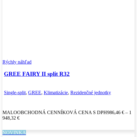
Rýchly náhľad
GREE FAIRY II split R32
Single-split
,
GREE
,
Klimatizácie
,
Rezidenčné jednotky
MALOOBCHODNÁ CENNÍKOVÁ CENA S DPH
986,46
€
–
1
Price
948,32
€
range:
986,46 €
NOVINKA
through