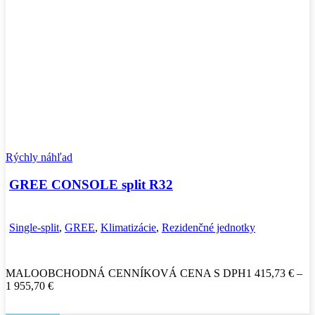
Rýchly náhľad
GREE CONSOLE split R32
Single-split
,
GREE
,
Klimatizácie
,
Rezidenčné jednotky
MALOOBCHODNÁ CENNÍKOVÁ CENA S DPH
1 415,73
€
–
Price
1 955,70
€
range:
1