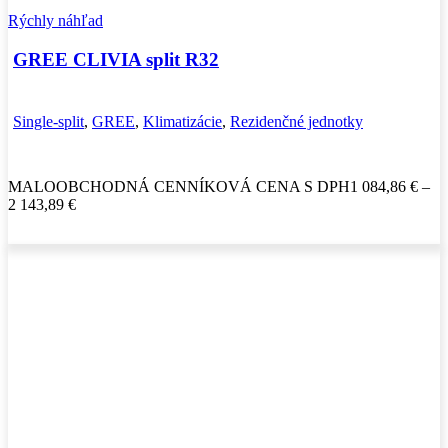
Rýchly náhľad
GREE CLIVIA split R32
Single-split
,
GREE
,
Klimatizácie
,
Rezidenčné jednotky
MALOOBCHODNÁ CENNÍKOVÁ CENA S DPH
1 084,86
€
–
Price
2 143,89
€
range:
1
084,86 €
through
2
143,89 €