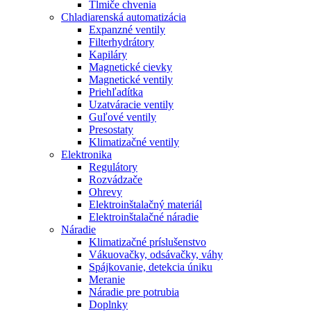
Tlmiče chvenia
Chladiarenská automatizácia
Expanzné ventily
Filterhydrátory
Kapiláry
Magnetické cievky
Magnetické ventily
Priehľadítka
Uzatváracie ventily
Guľové ventily
Presostaty
Klimatizačné ventily
Elektronika
Regulátory
Rozvádzače
Ohrevy
Elektroinštalačný materiál
Elektroinštalačné náradie
Náradie
Klimatizačné príslušenstvo
Vákuovačky, odsávačky, váhy
Spájkovanie, detekcia úniku
Meranie
Náradie pre potrubia
Doplnky