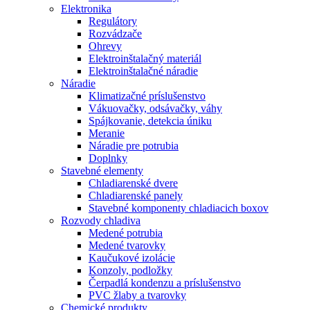
Elektronika
Regulátory
Rozvádzače
Ohrevy
Elektroinštalačný materiál
Elektroinštalačné náradie
Náradie
Klimatizačné príslušenstvo
Vákuovačky, odsávačky, váhy
Spájkovanie, detekcia úniku
Meranie
Náradie pre potrubia
Doplnky
Stavebné elementy
Chladiarenské dvere
Chladiarenské panely
Stavebné komponenty chladiacich boxov
Rozvody chladiva
Medené potrubia
Medené tvarovky
Kaučukové izolácie
Konzoly, podložky
Čerpadlá kondenzu a príslušenstvo
PVC žlaby a tvarovky
Chemické produkty