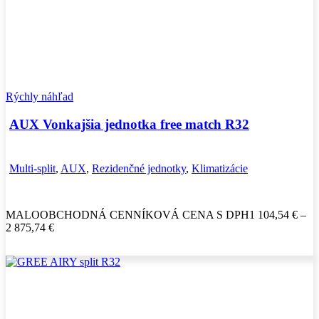
Rýchly náhľad
AUX Vonkajšia jednotka free match R32
Multi-split
,
AUX
,
Rezidenčné jednotky
,
Klimatizácie
MALOOBCHODNÁ CENNÍKOVÁ CENA S DPH
1 104,54
€
–
Price
2 875,74
€
range:
1
104,54 €
through
2
875,74 €