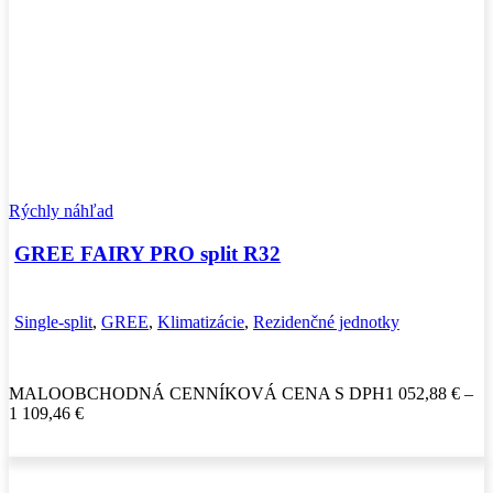
Rýchly náhľad
GREE FAIRY PRO split R32
Single-split
,
GREE
,
Klimatizácie
,
Rezidenčné jednotky
MALOOBCHODNÁ CENNÍKOVÁ CENA S DPH
1 052,88
€
–
Price
1 109,46
€
range:
1
052,88 €
through