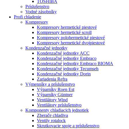
TOSHIBA
Príslušenstvo
Vodné zásobníky
Profi chladenie
Kompresory
Kompresory hermetické piestové
Kompresory hermetické scroll
Kompresory polohermetické piestové
Kompresory hermetické dvojpiestové
Kondenzačné jednotky
Kondenzačné jednotky ACC
Kondenzačné jednotky Embraco
Kondenzačné jednotky Embraco BIOMA
Kondenzačné jednotky Tecumseh
Kondenzačné jednotky Dorin
Zariadenia Refra
Výmenníky a príslušenstvo
Výparníky Roen Est
Výparníky Güntner
Ventilátory Wind
Ventilátory príslušenstvo
Komponenty chladiacich jednotiek
Zberače chladiva
Ventily rotalock
Skrutkovacie spoje a príslušenstvo