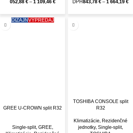
052,88
€
–
1 109,46
€
DPH
843,78
€
–
1 664,19
€
DIZAJN
VÝPREDAJ
TOSHIBA CONSOLE split
GREE U-CROWN split R32
R32
Klimatizácie
,
Rezidenčné
Single-split
,
GREE
,
jednotky
,
Single-split
,