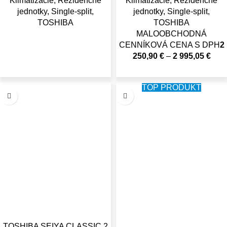
Klimatizácie
,
Rezidenčné
Klimatizácie
,
Rezidenčné
jednotky
,
Single-split
,
jednotky
,
Single-split
,
TOSHIBA
TOSHIBA
MALOOBCHODNÁ
CENNÍKOVÁ CENA S DPH
2
250,90
€
–
2 995,05
€
TOP PRODUKT
TOSHIBA SEIYA CLASSIC 2