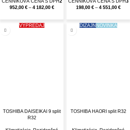
CENNÍKOVÁ CENA S DPH
2
CENNÍKOVÁ CENA S DPH
3
952,00
€
–
4 182,00
€
198,00
€
–
4 551,00
€
VÝPREDAJ
DIZAJN
NOVINKA
TOSHIBA DAISEIKAI 9 split
TOSHIBA HAORI split R32
R32