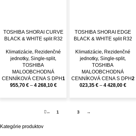
TOSHIBA SHORAI CURVE
TOSHIBA SHORAI EDGE
BLACK & WHITE split R32
BLACK & WHITE split R32
Klimatizácie
,
Rezidenčné
Klimatizácie
,
Rezidenčné
jednotky
,
Single-split
,
jednotky
,
Single-split
,
TOSHIBA
TOSHIBA
MALOOBCHODNÁ
MALOOBCHODNÁ
CENNÍKOVÁ CENA S DPH
1
CENNÍKOVÁ CENA S DPH
2
955,70
€
–
4 268,10
€
023,35
€
–
4 428,00
€
←
1
2
3
→
Kategórie produktov