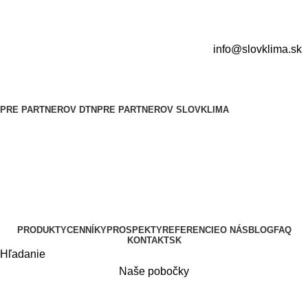
info@slovklima.sk
PRE PARTNEROV DTN
PRE PARTNEROV SLOVKLIMA
PRODUKTY
CENNÍKY
PROSPEKTY
REFERENCIE
O NÁS
BLOG
FAQ
KONTAKT
SK
Hľadanie
Naše pobočky