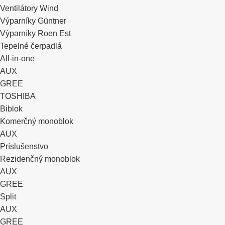
Ventilátory Wind
Výparníky Güntner
Výparníky Roen Est
Tepelné čerpadlá
All-in-one
AUX
GREE
TOSHIBA
Biblok
Komerčný monoblok
AUX
Príslušenstvo
Rezidenčný monoblok
AUX
GREE
Split
AUX
GREE