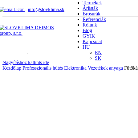
Termékek
Árlisták
info@slovklima.sk
Brosúrák
Referenciák
Rólunk
Blog
GYIK
Kapcsolat
HU
EN
SK
Nagyításhoz kattints ide
Kezdőlap
Professzionális hűtés
Elektronika
Vezetékek anyaga
Fűtők