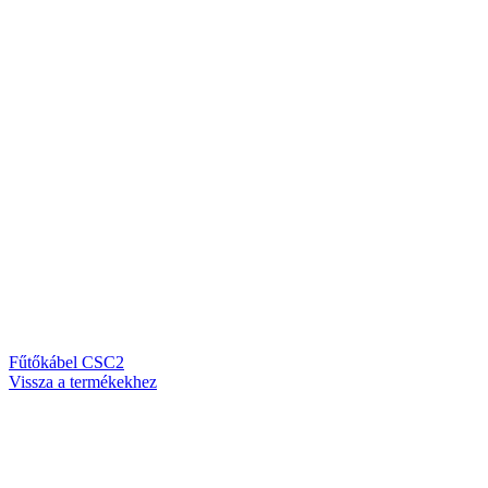
Fűtőkábel CSC2
Vissza a termékekhez