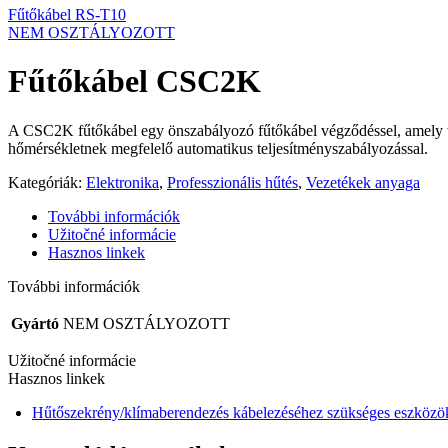
Fűtőkábel RS-T10
NEM OSZTÁLYOZOTT
Fűtőkábel CSC2K
A CSC2K fűtőkábel egy önszabályozó fűtőkábel végződéssel, amely tov
hőmérsékletnek megfelelő automatikus teljesítményszabályozással.
Kategóriák:
Elektronika
,
Professzionális hűtés
,
Vezetékek anyaga
További információk
Užitočné informácie
Hasznos linkek
További információk
Gyártó
NEM OSZTÁLYOZOTT
Užitočné informácie
Hasznos linkek
Hűtőszekrény/klímaberendezés kábelezéséhez szükséges eszközök (