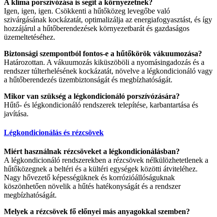
A klíma porszívózása is segít a környezetnek?
Igen, igen, igen. Csökkenti a hűtőközeg levegőbe való
szivárgásának kockázatát, optimalizálja az energiafogyasztást, és így
hozzájárul a hűtőberendezések környezetbarát és gazdaságos
üzemeltetéséhez.
Biztonsági szempontból fontos-e a hűtőkörök vákuumozása?
Határozottan. A vákuumozás kiküszöböli a nyomásingadozás és a
rendszer túlterhelésének kockázatát, növelve a légkondicionáló vagy
a hűtőberendezés üzembiztonságát és megbízhatóságát.
Mikor van szükség a légkondicionáló porszívózására?
Hűtő- és légkondicionáló rendszerek telepítése, karbantartása és
javítása.
Légkondicionálás és rézcsövek
Miért használnak rézcsöveket a légkondicionálásban?
A légkondicionáló rendszerekben a rézcsövek nélkülözhetetlenek a
hűtőközegnek a beltéri és a kültéri egységek közötti átviteléhez.
Nagy hővezető képességüknek és korrózióállóságuknak
köszönhetően növelik a hűtés hatékonyságát és a rendszer
megbízhatóságát.
Melyek a rézcsövek fő előnyei más anyagokkal szemben?