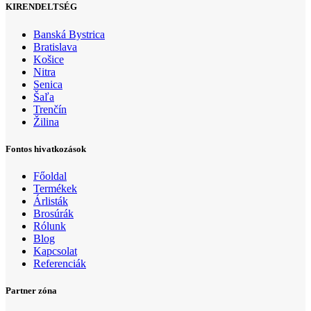
KIRENDELTSÉG
Banská Bystrica
Bratislava
Košice
Nitra
Senica
Šaľa
Trenčín
Žilina
Fontos hivatkozások
Főoldal
Termékek
Árlisták
Brosúrák
Rólunk
Blog
Kapcsolat
Referenciák
Partner zóna