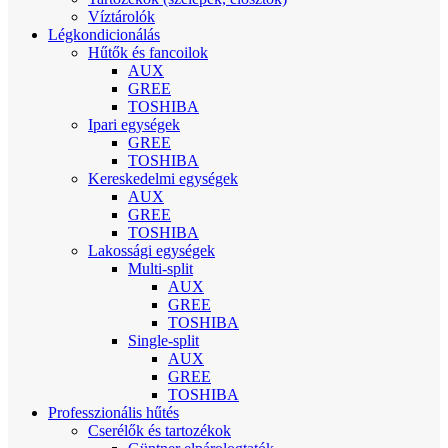
Víztárolók
Légkondicionálás
Hűtők és fancoilok
AUX
GREE
TOSHIBA
Ipari egységek
GREE
TOSHIBA
Kereskedelmi egységek
AUX
GREE
TOSHIBA
Lakossági egységek
Multi-split
AUX
GREE
TOSHIBA
Single-split
AUX
GREE
TOSHIBA
Professzionális hűtés
Cserélők és tartozékok