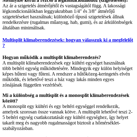
Mennyibe kerül a rézcső a légkondicionálóhoz (szigeteléssel)?
Az ár a szigetelés átmérőjétől és vastagságától függ. A lakossági
légkondicionálókban leggyakrabban 1/4″ és 3/8″ átmérőjű
szigeteléseket használnak; különböző típusú szigetelések állnak
rendelkezésre (rugalmas műanyag, hab, gumi), és az árkülönbségek
általában minimálisak.
Multisplit klímaberendezések: hogyan válasszuk ki a megfelelőt
?
Hogyan működik a multisplit klímaberendezés?
A multisplit klímaberendezések egy kültéri egységet használnak
több beltéri egység működtetésére. Mindegyik egy külön helyiséget
képes hűteni vagy fűteni. A rendszer a hűtőközeg-keringetés elvén
működik, és lehetővé teszi a ház vagy lakás minden egyes
zónájának független vezérlését.
Mi a különbség a multisplit és a monosplit klímaberendezések
között?
A monosplit egy kültéri és egy beltéri egységgel rendelkezik,
amelyek szorosan össze vannak kötve. A multisplit lehetővé teszi 2-
5 beltéri egység csatlakoztatását egy kültéri egységhez, így helyet
takarít meg és nagyobb rugalmasságot biztosít a hőmérséklet-
szabályozásban.