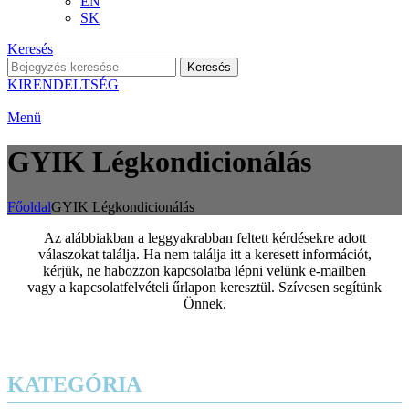
EN
SK
Keresés
Keresés
KIRENDELTSÉG
Menü
GYIK Légkondicionálás
Főoldal
GYIK Légkondicionálás
Az alábbiakban a leggyakrabban feltett kérdésekre adott
válaszokat találja. Ha nem találja itt a keresett információt,
kérjük, ne habozzon kapcsolatba lépni velünk e-mailben
vagy a kapcsolatfelvételi űrlapon keresztül. Szívesen segítünk
Önnek.
KATEGÓRIA