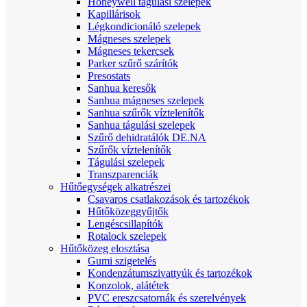
Honeywell tágulási szelepek
Kapillárisok
Légkondicionáló szelepek
Mágneses szelepek
Mágneses tekercsek
Parker szűrő szárítók
Presostats
Sanhua keresők
Sanhua mágneses szelepek
Sanhua szűrők víztelenítők
Sanhua tágulási szelepek
Szűrő dehidratálók DE.NA
Szűrők víztelenítők
Tágulási szelepek
Transzparenciák
Hűtőegységek alkatrészei
Csavaros csatlakozások és tartozékok
Hűtőközeggyűjtők
Lengéscsillapítók
Rotalock szelepek
Hűtőközeg elosztása
Gumi szigetelés
Kondenzátumszivattyúk és tartozékok
Konzolok, alátétek
PVC ereszcsatornák és szerelvények