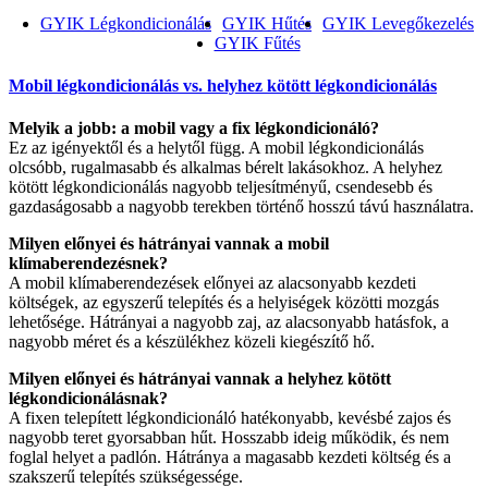
GYIK Légkondicionálás
GYIK Hűtés
GYIK Levegőkezelés
GYIK Fűtés
Mobil légkondicionálás vs. helyhez kötött légkondicionálás
Melyik a jobb: a mobil vagy a fix légkondicionáló?
Ez az igényektől és a helytől függ. A mobil légkondicionálás
olcsóbb, rugalmasabb és alkalmas bérelt lakásokhoz. A helyhez
kötött légkondicionálás nagyobb teljesítményű, csendesebb és
gazdaságosabb a nagyobb terekben történő hosszú távú használatra.
Milyen előnyei és hátrányai vannak a mobil
klímaberendezésnek?
A mobil klímaberendezések előnyei az alacsonyabb kezdeti
költségek, az egyszerű telepítés és a helyiségek közötti mozgás
lehetősége. Hátrányai a nagyobb zaj, az alacsonyabb hatásfok, a
nagyobb méret és a készülékhez közeli kiegészítő hő.
Milyen előnyei és hátrányai vannak a helyhez kötött
légkondicionálásnak?
A fixen telepített légkondicionáló hatékonyabb, kevésbé zajos és
nagyobb teret gyorsabban hűt. Hosszabb ideig működik, és nem
foglal helyet a padlón. Hátránya a magasabb kezdeti költség és a
szakszerű telepítés szükségessége.