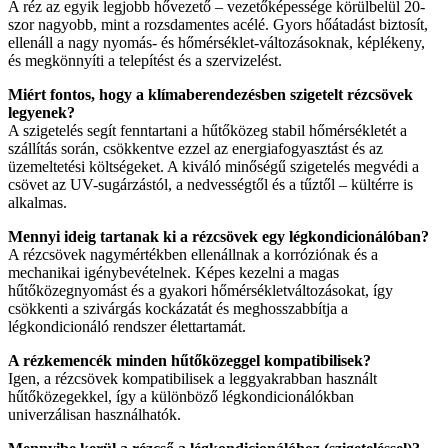
A réz az egyik legjobb hővezető – vezetőképessége körülbelül 20-
szor nagyobb, mint a rozsdamentes acélé. Gyors hőátadást biztosít,
ellenáll a nagy nyomás- és hőmérséklet-változásoknak, képlékeny,
és megkönnyíti a telepítést és a szervizelést.
Miért fontos, hogy a klímaberendezésben szigetelt rézcsövek
legyenek?
A szigetelés segít fenntartani a hűtőközeg stabil hőmérsékletét a
szállítás során, csökkentve ezzel az energiafogyasztást és az
üzemeltetési költségeket. A kiváló minőségű szigetelés megvédi a
csövet az UV-sugárzástól, a nedvességtől és a tűztől – kültérre is
alkalmas.
Mennyi ideig tartanak ki a rézcsövek egy légkondicionálóban?
A rézcsövek nagymértékben ellenállnak a korróziónak és a
mechanikai igénybevételnek. Képes kezelni a magas
hűtőközegnyomást és a gyakori hőmérsékletváltozásokat, így
csökkenti a szivárgás kockázatát és meghosszabbítja a
légkondicionáló rendszer élettartamát.
A rézkemencék minden hűtőközeggel kompatibilisek?
Igen, a rézcsövek kompatibilisek a leggyakrabban használt
hűtőközegekkel, így a különböző légkondicionálókban
univerzálisan használhatók.