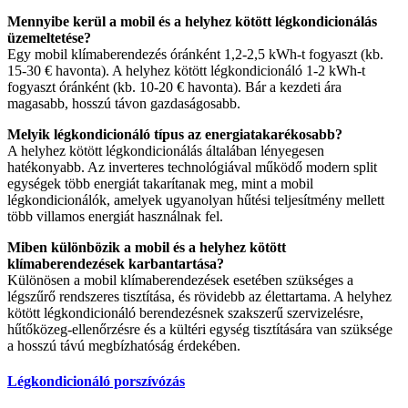
Mennyibe kerül a mobil és a helyhez kötött légkondicionálás
üzemeltetése?
Egy mobil klímaberendezés óránként 1,2-2,5 kWh-t fogyaszt (kb.
15-30 € havonta). A helyhez kötött légkondicionáló 1-2 kWh-t
fogyaszt óránként (kb. 10-20 € havonta). Bár a kezdeti ára
magasabb, hosszú távon gazdaságosabb.
Melyik légkondicionáló típus az energiatakarékosabb?
A helyhez kötött légkondicionálás általában lényegesen
hatékonyabb. Az inverteres technológiával működő modern split
egységek több energiát takarítanak meg, mint a mobil
légkondicionálók, amelyek ugyanolyan hűtési teljesítmény mellett
több villamos energiát használnak fel.
Miben különbözik a mobil és a helyhez kötött
klímaberendezések karbantartása?
Különösen a mobil klímaberendezések esetében szükséges a
légszűrő rendszeres tisztítása, és rövidebb az élettartama. A helyhez
kötött légkondicionáló berendezésnek szakszerű szervizelésre,
hűtőközeg-ellenőrzésre és a kültéri egység tisztítására van szüksége
a hosszú távú megbízhatóság érdekében.
Légkondicionáló porszívózás