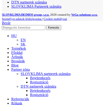
DTN partnerek számára
SLOVKLIMA Partnerek számára
SLOVKLIMA DEIMOS group, s.r.o.
2026 created by
VeGa solutions s.r.o.
Személyes adatok feldolgozása
|
Cookie szabályzat
Bezár
Keresés
HU
EN
SK
Termékek
Főoldal
Árlisták
Brosúrák
Blog
Partner zóna
SLOVKLIMA partnerek számára
Bejelentkezés
Regisztráció
DTN partnerek számára
Bejelentkezés
Regisztráció
Referenciák
Rólunk