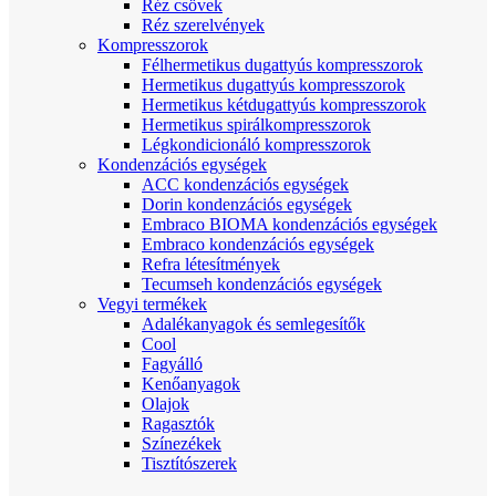
Réz csövek
Réz szerelvények
Kompresszorok
Félhermetikus dugattyús kompresszorok
Hermetikus dugattyús kompresszorok
Hermetikus kétdugattyús kompresszorok
Hermetikus spirálkompresszorok
Légkondicionáló kompresszorok
Kondenzációs egységek
ACC kondenzációs egységek
Dorin kondenzációs egységek
Embraco BIOMA kondenzációs egységek
Embraco kondenzációs egységek
Refra létesítmények
Tecumseh kondenzációs egységek
Vegyi termékek
Adalékanyagok és semlegesítők
Cool
Fagyálló
Kenőanyagok
Olajok
Ragasztók
Színezékek
Tisztítószerek