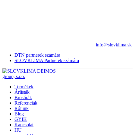
info@slovklima.sk
DTN partnerek számára
SLOVKLIMA Partnerek számára
Termékek
Árlisták
Brosúrák
Referenciák
Rólunk
Blog
GYIK
Kapcsolat
HU