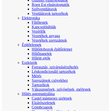
Güntner elpárologtatók
Roen Est elpárologtatók
Szélventilátorok
Ventilátorok tartozékok
Elektronika
Fűtőtestek
Kapcsolótáblák
Vezérlők
Vezetékek anyaga
Vezetékek szerszámok
Építőelemek
Hűtődobozok építőelemei
Hűtőpanelek
Hűtött ajtók
Eszközök
Forrasztás, szivárgásérzékelés
Légkondicionáló tartozékok
Mérés
Szerszámok csövekhez
Tartozékok
Vákuumgépek, szívógépek, mérlegek
Hűtés automatizálása
Castel mágneses szelepek
Elzárószelepek
Gömbcsapok