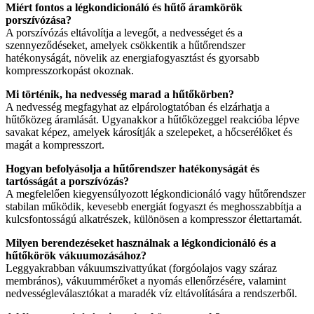
Miért fontos a légkondicionáló és hűtő áramkörök
porszívózása?
A porszívózás eltávolítja a levegőt, a nedvességet és a
szennyeződéseket, amelyek csökkentik a hűtőrendszer
hatékonyságát, növelik az energiafogyasztást és gyorsabb
kompresszorkopást okoznak.
Mi történik, ha nedvesség marad a hűtőkörben?
A nedvesség megfagyhat az elpárologtatóban és elzárhatja a
hűtőközeg áramlását. Ugyanakkor a hűtőközeggel reakcióba lépve
savakat képez, amelyek károsítják a szelepeket, a hőcserélőket és
magát a kompresszort.
Hogyan befolyásolja a hűtőrendszer hatékonyságát és
tartósságát a porszívózás?
A megfelelően kiegyensúlyozott légkondicionáló vagy hűtőrendszer
stabilan működik, kevesebb energiát fogyaszt és meghosszabbítja a
kulcsfontosságú alkatrészek, különösen a kompresszor élettartamát.
Milyen berendezéseket használnak a légkondicionáló és a
hűtőkörök vákuumozásához?
Leggyakrabban vákuumszivattyúkat (forgóolajos vagy száraz
membrános), vákuummérőket a nyomás ellenőrzésére, valamint
nedvességleválasztókat a maradék víz eltávolítására a rendszerből.