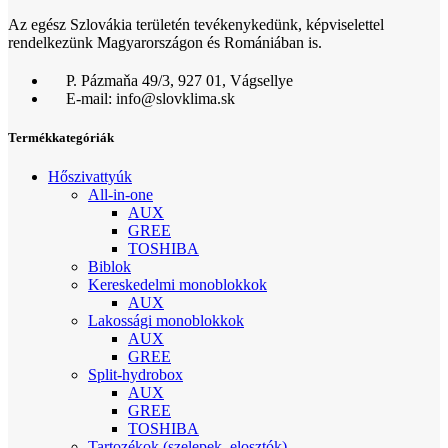
Az egész Szlovákia területén tevékenykedünk, képviselettel
rendelkezünk Magyarországon és Romániában is.
P. Pázmaňa 49/3, 927 01, Vágsellye
E-mail: info@slovklima.sk
Termékkategóriák
Hőszivattyúk
All-in-one
AUX
GREE
TOSHIBA
Biblok
Kereskedelmi monoblokkok
AUX
Lakossági monoblokkok
AUX
GREE
Split-hydrobox
AUX
GREE
TOSHIBA
Tartozékok (szelepek, elosztók)