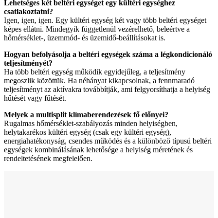
Lehetséges két beltéri egységet egy kültéri egységhez
csatlakoztatni?
Igen, igen, igen. Egy kültéri egység két vagy több beltéri egységet
képes ellátni. Mindegyik függetlenül vezérelhető, beleértve a
hőmérséklet-, üzemmód- és üzemidő-beállításokat is.
Hogyan befolyásolja a beltéri egységek száma a légkondicionáló
teljesítményét?
Ha több beltéri egység működik egyidejűleg, a teljesítmény
megoszlik közöttük. Ha néhányat kikapcsolnak, a fennmaradó
teljesítményt az aktívakra továbbítják, ami felgyorsíthatja a helyiség
hűtését vagy fűtését.
Melyek a multisplit klímaberendezések fő előnyei?
Rugalmas hőmérséklet-szabályozás minden helyiségben,
helytakarékos kültéri egység (csak egy kültéri egység),
energiahatékonyság, csendes működés és a különböző típusú beltéri
egységek kombinálásának lehetősége a helyiség méretének és
rendeltetésének megfelelően.