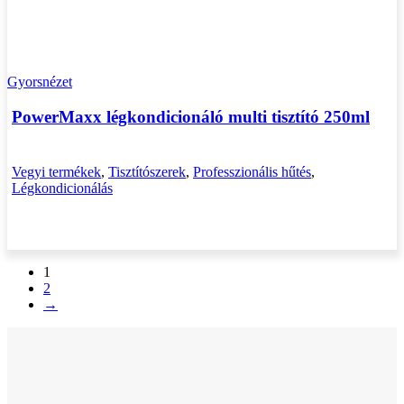
Gyorsnézet
PowerMaxx légkondicionáló multi tisztító 250ml
Vegyi termékek
,
Tisztítószerek
,
Professzionális hűtés
,
Légkondicionálás
1
2
→