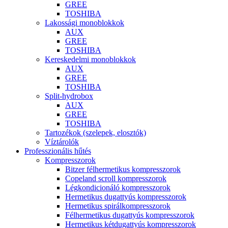
GREE
TOSHIBA
Lakossági monoblokkok
AUX
GREE
TOSHIBA
Kereskedelmi monoblokkok
AUX
GREE
TOSHIBA
Split-hydrobox
AUX
GREE
TOSHIBA
Tartozékok (szelepek, elosztók)
Víztárolók
Professzionális hűtés
Kompresszorok
Bitzer félhermetikus kompresszorok
Copeland scroll kompresszorok
Légkondicionáló kompresszorok
Hermetikus dugattyús kompresszorok
Hermetikus spirálkompresszorok
Félhermetikus dugattyús kompresszorok
Hermetikus kétdugattyús kompresszorok