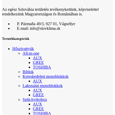
Az egész Szlovákia területén tevékenykedünk, képviselettel
rendelkezünk Magyarországon és Romániában is.
P. Pázmaňa 49/3, 927 01, Vágsellye
E-mail: info@slovklima.sk
Termékkategóriák
Hőszivattyúk
All-in-one
AUX
GREE
TOSHIBA
Biblok
Kereskedelmi monoblokkok
AUX
Lakossági monoblokkok
AUX
GREE
Split-hydrobox
AUX
GREE
TOSHIBA