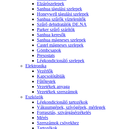
Elzárószelepek
Sanhua tágulási szelepek
Honeywell tágulási szelepek
Sanhua szűrők víztelenítők
Szűrő dehidratálók DE.NA
Parker szűrő szárítók
Sanhua keresők
Sanhua mágneses szelepek
Castel mágneses szelepek
Gömbcsapok
Presostats
Légkondicionáló szelepek
Elektronika
Vezérlők
Kapcsolótáblák
Fűtőtestek
Vezetékek anyaga
Vezetékek szerszámok
Eszközök
Légkondicionáló tartozékok
Vákuumgépek, szívógépek, mérlegek
Forrasztás, szivárgásérzékelés
Mérés
Szerszámok csövekhez
Tartozékok