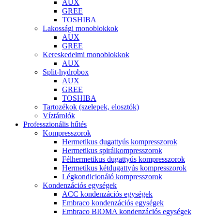
AUX
GREE
TOSHIBA
Lakossági monoblokkok
AUX
GREE
Kereskedelmi monoblokkok
AUX
Split-hydrobox
AUX
GREE
TOSHIBA
Tartozékok (szelepek, elosztók)
Víztárolók
Professzionális hűtés
Kompresszorok
Hermetikus dugattyús kompresszorok
Hermetikus spirálkompresszorok
Félhermetikus dugattyús kompresszorok
Hermetikus kétdugattyús kompresszorok
Légkondicionáló kompresszorok
Kondenzációs egységek
ACC kondenzációs egységek
Embraco kondenzációs egységek
Embraco BIOMA kondenzációs egységek