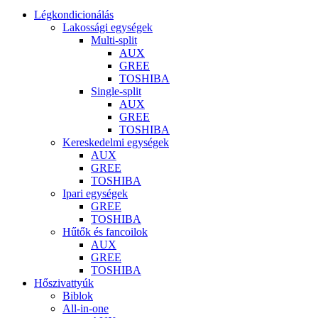
Légkondicionálás
Lakossági egységek
Multi-split
AUX
GREE
TOSHIBA
Single-split
AUX
GREE
TOSHIBA
Kereskedelmi egységek
AUX
GREE
TOSHIBA
Ipari egységek
GREE
TOSHIBA
Hűtők és fancoilok
AUX
GREE
TOSHIBA
Hőszivattyúk
Biblok
All-in-one