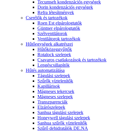
Tecumseh kondenzációs egységek
Dorin kondenzációs egységek
Refra létesítmények
Cserélők és tartozékok
Roen Est elpárologtatók
Güntner elpárologtatók
Szélventilátorok
Ventilátorok tartozékok
Hűtőegységek alkatrészei
Hűtőközeggyűjtők
Rotalock szelepek
Csavaros csatlakozások és tartozékok
Lengéscsillapítók
Hűtés automatizálása
Tágulási szelepek
Szűrők víztelenítők
Kapillárisok
Mágneses tekercsek
Mágneses szelepek
Transzparenciák
Elzárószelepek
Sanhua tágulási szelepek
Honeywell tágulási szelepek
Sanhua szűrők víztelenítők
Szűrő dehidratálók DE.NA