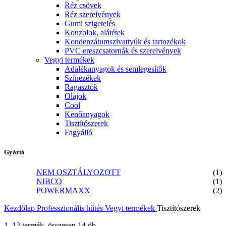
Réz csövek
Réz szerelvények
Gumi szigetelés
Konzolok, alátétek
Kondenzátumszivattyúk és tartozékok
PVC ereszcsatornák és szerelvények
Vegyi termékek
Adalékanyagok és semlegesítők
Színezékek
Ragasztók
Olajok
Cool
Kenőanyagok
Tisztítószerek
Fagyálló
Gyártó
NEM OSZTÁLYOZOTT
(1)
NIBCO
(1)
POWERMAXX
(2)
Kezdőlap
Professzionális hűtés
Vegyi termékek
Tisztítószerek
1–12 termék, összesen 14 db