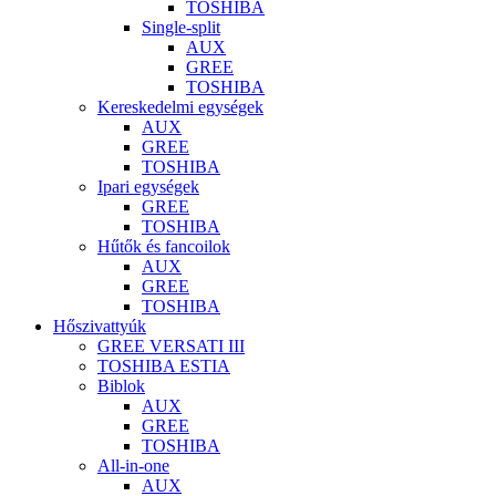
TOSHIBA
Single-split
AUX
GREE
TOSHIBA
Kereskedelmi egységek
AUX
GREE
TOSHIBA
Ipari egységek
GREE
TOSHIBA
Hűtők és fancoilok
AUX
GREE
TOSHIBA
Hőszivattyúk
GREE VERSATI III
TOSHIBA ESTIA
Biblok
AUX
GREE
TOSHIBA
All-in-one
AUX