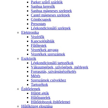
Parker szűrő szárítók
Sanhua keresők
Sanhua mágneses szelepek
Castel mágneses szelepek
Gömbcsapok
Presostats
Légkondicionáló szelepek
Elektronika
Vezérlők
Kapcsolótáblák
Fűtőtestek
Vezetékek anyaga
Vezetékek szerszámok
Eszközök
Légkondicionáló tartozékok
Vákuumgépek, szívógépek, mérlegek
Forrasztás, szivárgásérzékelés
Mérés
Szerszámok csövekhez
Tartozékok
Építőelemek
Hűtött ajtók
Hűtőpanelek
Hűtődobozok építőelemei
Hűtőközeg elosztása