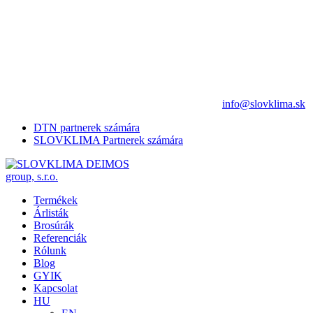
info@slovklima.sk
DTN partnerek számára
SLOVKLIMA Partnerek számára
Termékek
Árlisták
Brosúrák
Referenciák
Rólunk
Blog
GYIK
Kapcsolat
HU