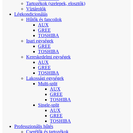
Tartozékok (szelepek, elosztók)
Víztárolók
Légkondicionálás
Hűtők és fancoilok
AUX
GREE
TOSHIBA
Ipari egységek
GREE
TOSHIBA
Kereskedelmi egységek
AUX
GREE
TOSHIBA
Lakossági egységek
Multi-split
AUX
GREE
TOSHIBA
Single-split
AUX
GREE
TOSHIBA
Professzionális hűtés
Cserélők és tartozékok