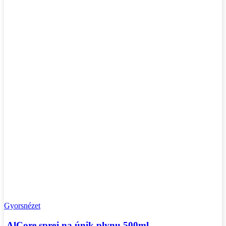
Gyorsnézet
AlCore sprej na únik plynu 500ml