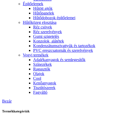
Építőelemek
Hűtött ajtók
Hűtőpanelek
Hűtődobozok építőelemei
Hűtőközeg elosztása
Réz csövek
Réz szerelvények
Gumi szigetelés
Konzolok, alátétek
Kondenzátumszivattyúk és tartozékok
PVC ereszcsatornák és szerelvények
Vegyi termékek
Adalékanyagok és semlegesítők
Színezékek
Ragasztók
Olajok
Cool
Kenőanyagok
Tisztítószerek
Fagyálló
Bezár
Termékkategóriák