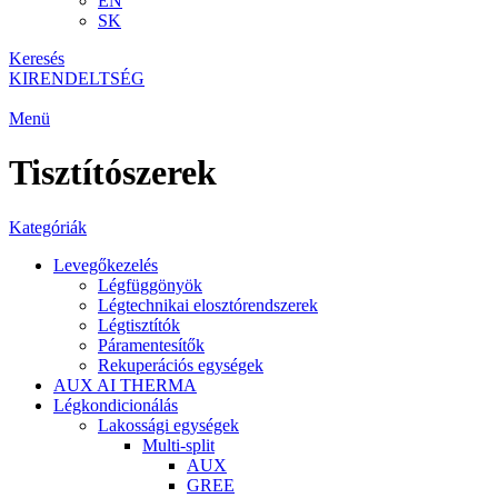
EN
SK
Keresés
KIRENDELTSÉG
Menü
Tisztítószerek
Kategóriák
Levegőkezelés
Légfüggönyök
Légtechnikai elosztórendszerek
Légtisztítók
Páramentesítők
Rekuperációs egységek
AUX AI THERMA
Légkondicionálás
Lakossági egységek
Multi-split
AUX
GREE