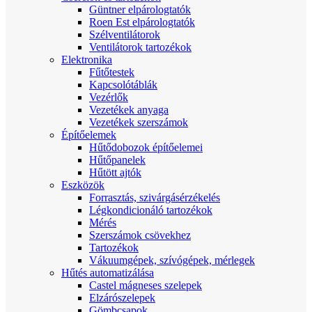
Güntner elpárologtatók
Roen Est elpárologtatók
Szélventilátorok
Ventilátorok tartozékok
Elektronika
Fűtőtestek
Kapcsolótáblák
Vezérlők
Vezetékek anyaga
Vezetékek szerszámok
Építőelemek
Hűtődobozok építőelemei
Hűtőpanelek
Hűtött ajtók
Eszközök
Forrasztás, szivárgásérzékelés
Légkondicionáló tartozékok
Mérés
Szerszámok csövekhez
Tartozékok
Vákuumgépek, szívógépek, mérlegek
Hűtés automatizálása
Castel mágneses szelepek
Elzárószelepek
Gömbcsapok