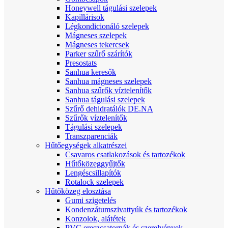
Honeywell tágulási szelepek
Kapillárisok
Légkondicionáló szelepek
Mágneses szelepek
Mágneses tekercsek
Parker szűrő szárítók
Presostats
Sanhua keresők
Sanhua mágneses szelepek
Sanhua szűrők víztelenítők
Sanhua tágulási szelepek
Szűrő dehidratálók DE.NA
Szűrők víztelenítők
Tágulási szelepek
Transzparenciák
Hűtőegységek alkatrészei
Csavaros csatlakozások és tartozékok
Hűtőközeggyűjtők
Lengéscsillapítók
Rotalock szelepek
Hűtőközeg elosztása
Gumi szigetelés
Kondenzátumszivattyúk és tartozékok
Konzolok, alátétek
PVC ereszcsatornák és szerelvények