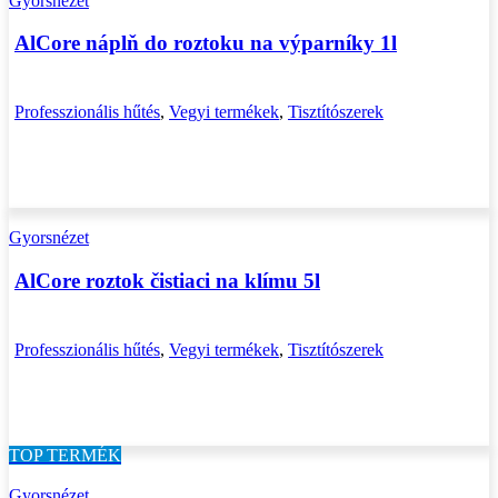
Gyorsnézet
AlCore náplň do roztoku na výparníky 1l
Professzionális hűtés
,
Vegyi termékek
,
Tisztítószerek
Gyorsnézet
AlCore roztok čistiaci na klímu 5l
Professzionális hűtés
,
Vegyi termékek
,
Tisztítószerek
TOP TERMÉK
Gyorsnézet