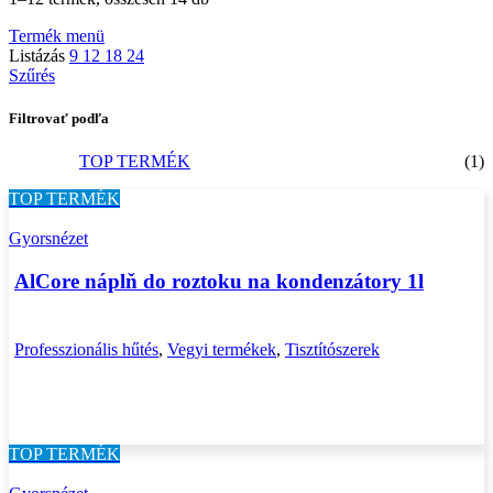
Termék menü
Listázás
9
12
18
24
Szűrés
Filtrovať podľa
TOP TERMÉK
(1)
TOP TERMÉK
Gyorsnézet
AlCore náplň do roztoku na kondenzátory 1l
Professzionális hűtés
,
Vegyi termékek
,
Tisztítószerek
TOP TERMÉK