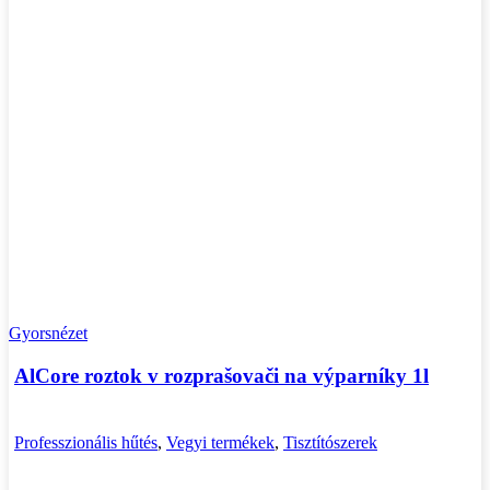
Gyorsnézet
AlCore roztok v rozprašovači na výparníky 1l
Professzionális hűtés
,
Vegyi termékek
,
Tisztítószerek