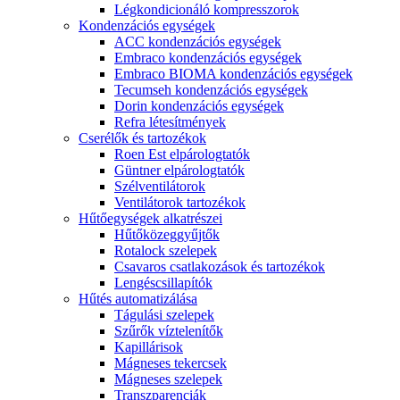
Légkondicionáló kompresszorok
Kondenzációs egységek
ACC kondenzációs egységek
Embraco kondenzációs egységek
Embraco BIOMA kondenzációs egységek
Tecumseh kondenzációs egységek
Dorin kondenzációs egységek
Refra létesítmények
Cserélők és tartozékok
Roen Est elpárologtatók
Güntner elpárologtatók
Szélventilátorok
Ventilátorok tartozékok
Hűtőegységek alkatrészei
Hűtőközeggyűjtők
Rotalock szelepek
Csavaros csatlakozások és tartozékok
Lengéscsillapítók
Hűtés automatizálása
Tágulási szelepek
Szűrők víztelenítők
Kapillárisok
Mágneses tekercsek
Mágneses szelepek
Transzparenciák