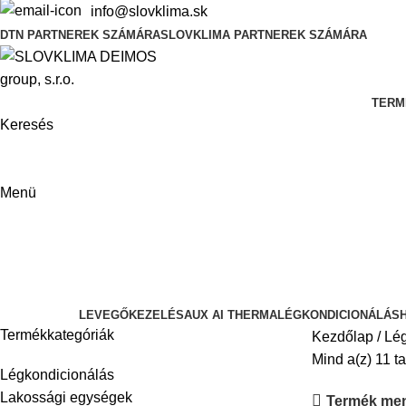
info@slovklima.sk
DTN PARTNEREK SZÁMÁRA
SLOVKLIMA PARTNEREK SZÁMÁRA
TERM
Keresés
Menü
TOSHIBA
Kategóriák
LEVEGŐKEZELÉS
AUX AI THERMA
LÉGKONDICIONÁLÁS
Termékkategóriák
Kezdőlap
Lég
Mind a(z) 11 ta
Légkondicionálás
Lakossági egységek
Termék me