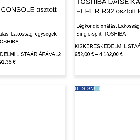
TOSHIBA DAISEIKA
CONSOLE osztott
FEHÉR R32 osztott 
Légkondicionálás
,
Lakosság
álás
,
Lakossági egységek
,
Single-split
,
TOSHIBA
OSHIBA
KISKERESKEDELMI LISTA
DELMI LISTAÁR ÁFÁVAL
2
952,00
€
–
4 182,00
€
91,35
€
DESIGN
ÚJ