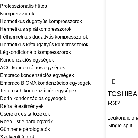
Professzionális hűtés
Kompresszorok
Hermetikus dugattyús kompresszorok
Hermetikus spirálkompresszorok
Félhermetikus dugattyús kompresszorok
Hermetikus kétdugattyús kompresszorok
Légkondicionáló kompresszorok
Kondenzációs egységek
ACC kondenzációs egységek
Embraco kondenzációs egységek
Embraco BIOMA kondenzációs egységek
Tecumseh kondenzációs egységek
TOSHIBA 
Dorin kondenzációs egységek
R32
Refra létesítmények
Cserélők és tartozékok
Légkondicion
Roen Est elpárologtatók
Single-split
,
T
Güntner elpárologtatók
Szélventilátorok