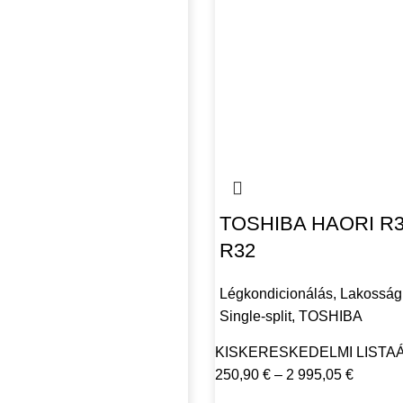
TOSHIBA HAORI R32
R32
Légkondicionálás
,
Lakosság
Single-split
,
TOSHIBA
KISKERESKEDELMI LISTA
250,90
€
–
2 995,05
€