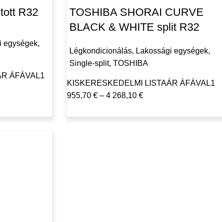
ott R32
TOSHIBA SHORAI CURVE
BLACK & WHITE split R32
i egységek
,
Légkondicionálás
,
Lakossági egységek
,
Single-split
,
TOSHIBA
ÁR ÁFÁVAL
1
KISKERESKEDELMI LISTAÁR ÁFÁVAL
1
955,70
€
–
4 268,10
€