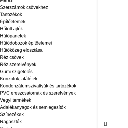
Mérés
Szerszámok csövekhez
Tartozékok
Építőelemek
Hűtött ajtók
Hűtőpanelek
Hűtődobozok építőelemei
Hűtőközeg elosztása
Réz csövek
Réz szerelvények
Gumi szigetelés
Konzolok, alátétek
Kondenzátumszivattyúk és tartozékok
PVC ereszcsatornák és szerelvények
Vegyi termékek
Adalékanyagok és semlegesítők
Színezékek
Ragasztók