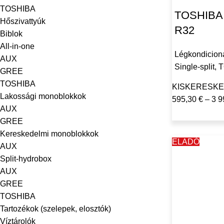
TOSHIBA
TOSHIBA 
Hőszivattyúk
R32
Biblok
All-in-one
Légkondicion
AUX
Single-split
,
T
GREE
TOSHIBA
KISKERESKE
Lakossági monoblokkok
595,30
€
–
3 9
AUX
GREE
Kereskedelmi monoblokkok
ELADÓ
AUX
Split-hydrobox
AUX
GREE
TOSHIBA
Tartozékok (szelepek, elosztók)
Víztárolók