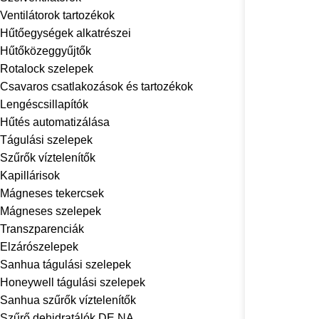
Ventilátorok tartozékok
Hűtőegységek alkatrészei
Hűtőközeggyűjtők
Rotalock szelepek
Csavaros csatlakozások és tartozékok
Lengéscsillapítók
Hűtés automatizálása
Tágulási szelepek
Szűrők víztelenítők
Kapillárisok
Mágneses tekercsek
Mágneses szelepek
Transzparenciák
Elzárószelepek
Sanhua tágulási szelepek
Honeywell tágulási szelepek
Sanhua szűrők víztelenítők
Szűrő dehidratálók DE.NA