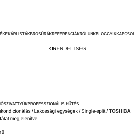
ÉKEK
ÁRLISTÁK
BROSÚRÁK
REFERENCIÁK
RÓLUNK
BLOG
GYIK
KAPCSO
KIRENDELTSÉG
HŐSZIVATTYÚK
PROFESSZIONÁLIS HŰTÉS
kondicionálás
Lakossági egységek
Single-split
TOSHIBA
lálat megjelenítve
nü