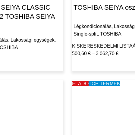
 SEIYA CLASSIC
TOSHIBA SEIYA oszt
R32 TOSHIBA SEIYA
Légkondicionálás
,
Lakosság
Single-split
,
TOSHIBA
álás
,
Lakossági egységek
,
KISKERESKEDELMI LISTA
OSHIBA
500,60
€
–
3 062,70
€
ELADÓ
TOP TERMÉK