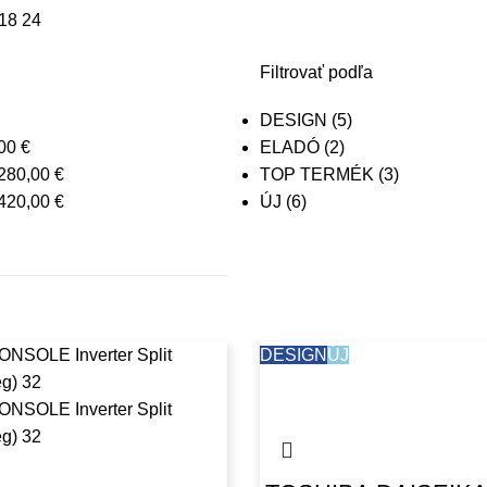
18
24
Filtrovať podľa
DESIGN
(5)
,00
€
ELADÓ
(2)
280,00
€
TOP TERMÉK
(3)
420,00
€
ÚJ
(6)
DESIGN
ÚJ