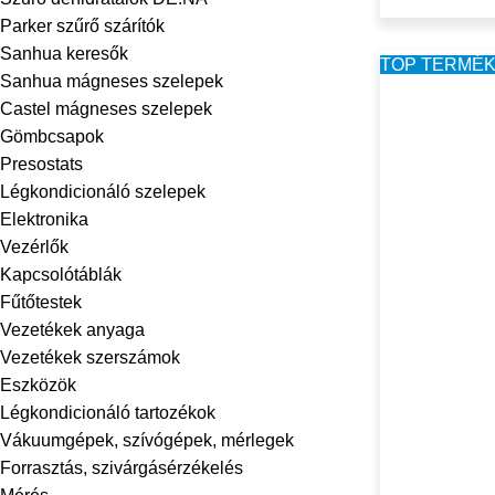
Parker szűrő szárítók
Sanhua keresők
TOP TERMÉ
Sanhua mágneses szelepek
Castel mágneses szelepek
Gömbcsapok
Presostats
Légkondicionáló szelepek
Elektronika
Vezérlők
Kapcsolótáblák
Fűtőtestek
Vezetékek anyaga
Vezetékek szerszámok
Eszközök
Légkondicionáló tartozékok
Vákuumgépek, szívógépek, mérlegek
Forrasztás, szivárgásérzékelés