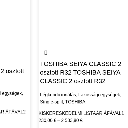
TOSHIBA SEIYA CLASSIC 2
 osztott
osztott R32 TOSHIBA SEIYA
CLASSIC 2 osztott R32
i egységek
,
Légkondicionálás
,
Lakossági egységek
,
Single-split
,
TOSHIBA
ÁR ÁFÁVAL
2
KISKERESKEDELMI LISTAÁR ÁFÁVAL
1
230,00
€
–
2 533,80
€