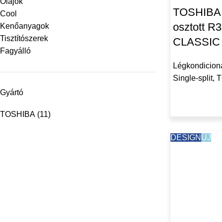
Olajok
TOSHIBA
Cool
osztott 
Kenőanyagok
Tisztítószerek
CLASSIC
Fagyálló
Légkondicion
Single-split
,
T
Gyártó
TOSHIBA
(11)
DESIGN
ÚJ