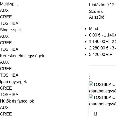
Multi-split
Listázás
9
12
AUX
Szűrés
GREE
Ár szűrő
TOSHIBA
Mind
Single-split
0,00
€
-
1 140
AUX
1 140,00
€
-
2 
GREE
2 280,00
€
-
3 
TOSHIBA
3 420,00
€
+
Kereskedelmi egységek
AUX
GREE
TOSHIBA
Ipari egységek
GREE
TOSHIBA
Hűtők és fancoilok
AUX
GREE