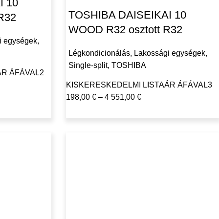
I 10
TOSHIBA DAISEIKAI 10
R32
WOOD R32 osztott R32
i egységek
,
Légkondicionálás
,
Lakossági egységek
,
Single-split
,
TOSHIBA
ÁR ÁFÁVAL
2
KISKERESKEDELMI LISTAÁR ÁFÁVAL
3
198,00
€
–
4 551,00
€