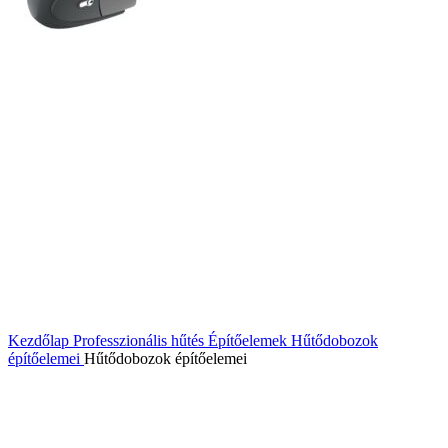
Kezdőlap
Professzionális hűtés
Építőelemek
Hűtődobozok
építőelemei
Hűtődobozok építőelemei