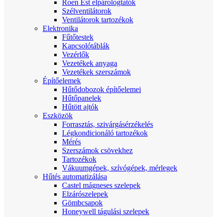
Roen Est elpárologtatók
Szélventilátorok
Ventilátorok tartozékok
Elektronika
Fűtőtestek
Kapcsolótáblák
Vezérlők
Vezetékek anyaga
Vezetékek szerszámok
Építőelemek
Hűtődobozok építőelemei
Hűtőpanelek
Hűtött ajtók
Eszközök
Forrasztás, szivárgásérzékelés
Légkondicionáló tartozékok
Mérés
Szerszámok csövekhez
Tartozékok
Vákuumgépek, szívógépek, mérlegek
Hűtés automatizálása
Castel mágneses szelepek
Elzárószelepek
Gömbcsapok
Honeywell tágulási szelepek