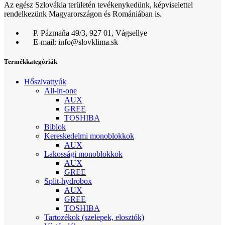
Az egész Szlovákia területén tevékenykedünk, képviselettel
rendelkezünk Magyarországon és Romániában is.
P. Pázmaňa 49/3, 927 01, Vágsellye
E-mail: info@slovklima.sk
Termékkategóriák
Hőszivattyúk
All-in-one
AUX
GREE
TOSHIBA
Biblok
Kereskedelmi monoblokkok
AUX
Lakossági monoblokkok
AUX
GREE
Split-hydrobox
AUX
GREE
TOSHIBA
Tartozékok (szelepek, elosztók)