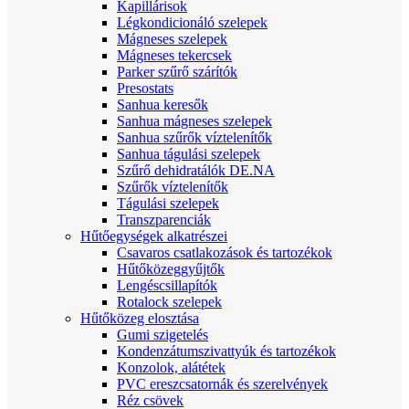
Kapillárisok
Légkondicionáló szelepek
Mágneses szelepek
Mágneses tekercsek
Parker szűrő szárítók
Presostats
Sanhua keresők
Sanhua mágneses szelepek
Sanhua szűrők víztelenítők
Sanhua tágulási szelepek
Szűrő dehidratálók DE.NA
Szűrők víztelenítők
Tágulási szelepek
Transzparenciák
Hűtőegységek alkatrészei
Csavaros csatlakozások és tartozékok
Hűtőközeggyűjtők
Lengéscsillapítók
Rotalock szelepek
Hűtőközeg elosztása
Gumi szigetelés
Kondenzátumszivattyúk és tartozékok
Konzolok, alátétek
PVC ereszcsatornák és szerelvények
Réz csövek