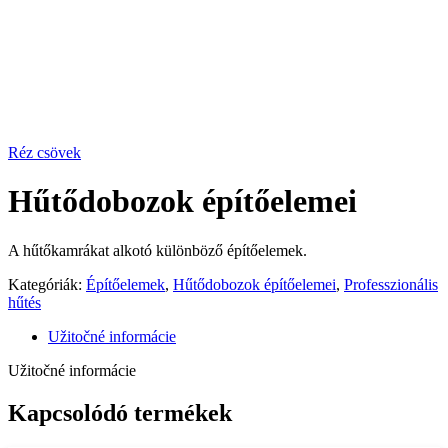
Réz csövek
Hűtődobozok építőelemei
A hűtőkamrákat alkotó különböző építőelemek.
Kategóriák:
Építőelemek
,
Hűtődobozok építőelemei
,
Professzionális
hűtés
Užitočné informácie
Užitočné informácie
Kapcsolódó termékek