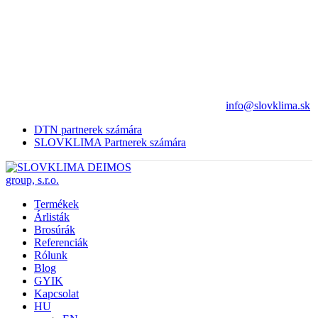
info@slovklima.sk
DTN partnerek számára
SLOVKLIMA Partnerek számára
Termékek
Árlisták
Brosúrák
Referenciák
Rólunk
Blog
GYIK
Kapcsolat
HU