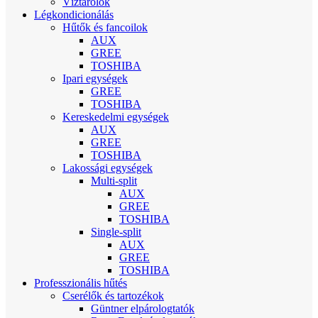
Víztárolók
Légkondicionálás
Hűtők és fancoilok
AUX
GREE
TOSHIBA
Ipari egységek
GREE
TOSHIBA
Kereskedelmi egységek
AUX
GREE
TOSHIBA
Lakossági egységek
Multi-split
AUX
GREE
TOSHIBA
Single-split
AUX
GREE
TOSHIBA
Professzionális hűtés
Cserélők és tartozékok
Güntner elpárologtatók