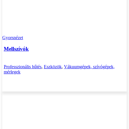
Gyorsnézet
Mellszívók
Professzionális hűtés
,
Eszközök
,
Vákuumgépek, szívógépek,
mérlegek