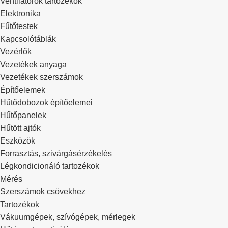
Ventilátorok tartozékok
Elektronika
Fűtőtestek
Kapcsolótáblák
Vezérlők
Vezetékek anyaga
Vezetékek szerszámok
Építőelemek
Hűtődobozok építőelemei
Hűtőpanelek
Hűtött ajtók
Eszközök
Forrasztás, szivárgásérzékelés
Légkondicionáló tartozékok
Mérés
Szerszámok csövekhez
Tartozékok
Vákuumgépek, szívógépek, mérlegek