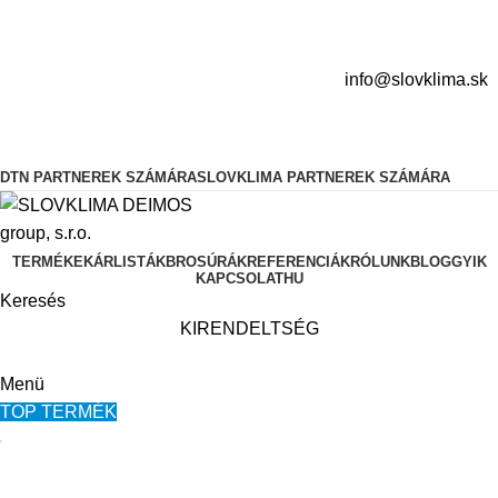
info@slovklima.sk
DTN PARTNEREK SZÁMÁRA
SLOVKLIMA PARTNEREK SZÁMÁRA
TERMÉKEK
ÁRLISTÁK
BROSÚRÁK
REFERENCIÁK
RÓLUNK
BLOG
GYIK
KAPCSOLAT
HU
Keresés
KIRENDELTSÉG
Menü
TOP TERMÉK