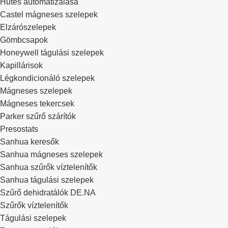
Hűtés automatizálása
Castel mágneses szelepek
Elzárószelepek
Gömbcsapok
Honeywell tágulási szelepek
Kapillárisok
Légkondicionáló szelepek
Mágneses szelepek
Mágneses tekercsek
Parker szűrő szárítók
Presostats
Sanhua keresők
Sanhua mágneses szelepek
Sanhua szűrők víztelenítők
Sanhua tágulási szelepek
Szűrő dehidratálók DE.NA
Szűrők víztelenítők
Tágulási szelepek