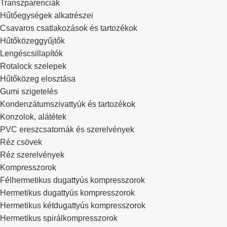
Transzparenciák
Hűtőegységek alkatrészei
Csavaros csatlakozások és tartozékok
Hűtőközeggyűjtők
Lengéscsillapítók
Rotalock szelepek
Hűtőközeg elosztása
Gumi szigetelés
Kondenzátumszivattyúk és tartozékok
Konzolok, alátétek
PVC ereszcsatornák és szerelvények
Réz csövek
Réz szerelvények
Kompresszorok
Félhermetikus dugattyús kompresszorok
Hermetikus dugattyús kompresszorok
Hermetikus kétdugattyús kompresszorok
Hermetikus spirálkompresszorok