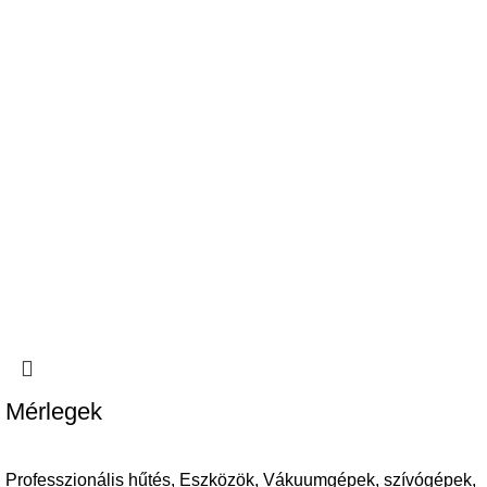
Mérlegek
Professzionális hűtés
,
Eszközök
,
Vákuumgépek, szívógépek,