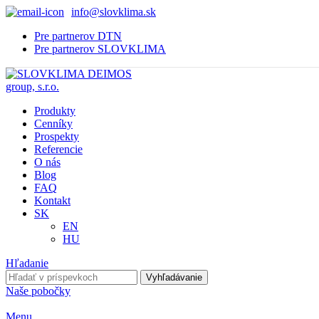
info@slovklima.sk
Pre partnerov DTN
Pre partnerov SLOVKLIMA
Produkty
Cenníky
Prospekty
Referencie
O nás
Blog
FAQ
Kontakt
SK
EN
HU
Hľadanie
Vyhľadávanie
Naše pobočky
Menu