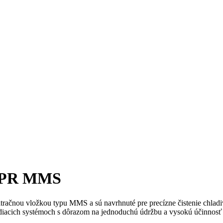
ný PR MMS
tračnou vložkou typu MMS a sú navrhnuté pre precízne čistenie chlad
diacich systémoch s dôrazom na jednoduchú údržbu a vysokú účinnosť f