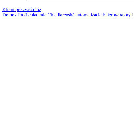
Klikni pre zväčšenie
Domov
Profi chladenie
Chladiarenská automatizácia
Filterhydrátory
F