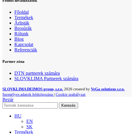
Fontos hivatkozások
Főoldal
Termékek
Árlisták
Brosúrák
Rólunk
Blog
Kapcsolat
Referenciák
Partner zóna
DTN partnerek számára
SLOVKLIMA Partnerek számára
SLOVKLIMA DEIMOS group, s.r.o.
2026 created by
VeGa solutions s.r.o.
Személyes adatok feldolgozása
|
Cookie szabályzat
Bezár
Keresés
HU
EN
SK
Termékek