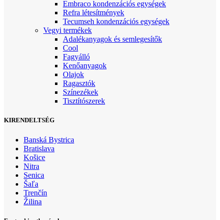
Embraco kondenzációs egységek
Refra létesítmények
Tecumseh kondenzációs egységek
Vegyi termékek
Adalékanyagok és semlegesítők
Cool
Fagyálló
Kenőanyagok
Olajok
Ragasztók
Színezékek
Tisztítószerek
KIRENDELTSÉG
Banská Bystrica
Bratislava
Košice
Nitra
Senica
Šaľa
Trenčín
Žilina