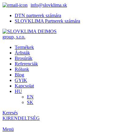
info@slovklima.sk
DTN partnerek számára
SLOVKLIMA Partnerek számára
Termékek
Árlisták
Brosúrák
Referenciák
Rólunk
Blog
GYIK
Kapcsolat
HU
EN
SK
Keresés
KIRENDELTSÉG
Menü