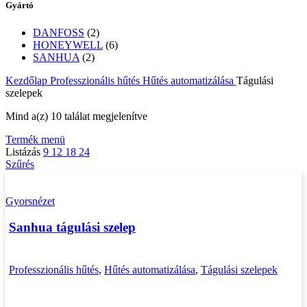
Gyártó
DANFOSS
(2)
HONEYWELL
(6)
SANHUA
(2)
Kezdőlap
Professzionális hűtés
Hűtés automatizálása
Tágulási
szelepek
Sorted
Mind a(z) 10 találat megjelenítve
by
Termék menü
latest
Listázás
9
12
18
24
Szűrés
Gyorsnézet
Sanhua tágulási szelep
Professzionális hűtés
,
Hűtés automatizálása
,
Tágulási szelepek