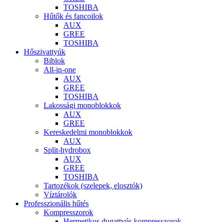
TOSHIBA
Hűtők és fancoilok
AUX
GREE
TOSHIBA
Hőszivattyúk
Biblok
All-in-one
AUX
GREE
TOSHIBA
Lakossági monoblokkok
AUX
GREE
Kereskedelmi monoblokkok
AUX
Split-hydrobox
AUX
GREE
TOSHIBA
Tartozékok (szelepek, elosztók)
Víztárolók
Professzionális hűtés
Kompresszorok
Hermetikus dugattyús kompresszorok