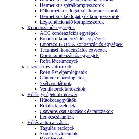
Hermetikus spirálkompresszorok
Félhermetikus dugattyús kompresszorok
Hermetikus kétdugattyús kompresszorok
Légkondicionáló kompresszorok
Kondenzációs egységek
ACC kondenzációs egységek
Embraco kondenzációs egységek
Embraco BIOMA kondenzációs egységek
Tecumseh kondenzációs egységek
Dorin kondenzációs egységek
Refra létesítmények
Cserélők és tartozékok
Roen Est elpárologtatók
Güntner elpárologtatók
Szélventilátorok
Ventilátorok tartozékok
Hűtőegységek alkatrészei
Hűtőközeggyűjtők
Rotalock szelepek
Csavaros csatlakozások és tartozékok
Lengéscsillapítók
Hűtés automatizálása
Tágulási szelepek
Szűrők víztelenítők