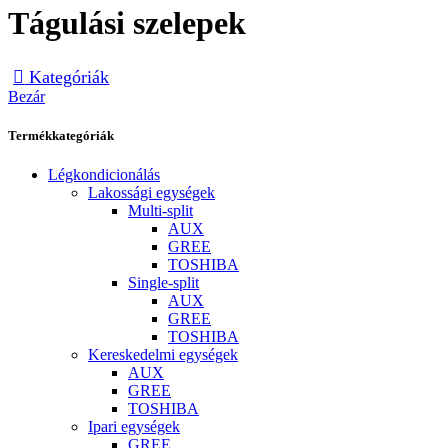
Tágulási szelepek
Kategóriák
Bezár
Termékkategóriák
Légkondicionálás
Lakossági egységek
Multi-split
AUX
GREE
TOSHIBA
Single-split
AUX
GREE
TOSHIBA
Kereskedelmi egységek
AUX
GREE
TOSHIBA
Ipari egységek
GREE