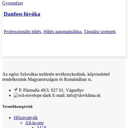
Gyorsnézet
Danfoss fúvóka
Professzionális hűtés
,
Hűtés automatizálása
,
Tágulási szelepek
Az egész Szlovákia területén tevékenykedünk, képviselettel
rendelkezünk Magyarországon és Romániában is.
P. Pázmaňa 49/3, 927 01, Vágsellye
E-mail: info@slovklima.sk
Termékkategóriák
Hőszivattyúk
All-in-one
AUX