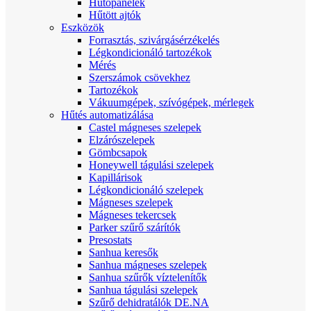
Hűtőpanelek
Hűtött ajtók
Eszközök
Forrasztás, szivárgásérzékelés
Légkondicionáló tartozékok
Mérés
Szerszámok csövekhez
Tartozékok
Vákuumgépek, szívógépek, mérlegek
Hűtés automatizálása
Castel mágneses szelepek
Elzárószelepek
Gömbcsapok
Honeywell tágulási szelepek
Kapillárisok
Légkondicionáló szelepek
Mágneses szelepek
Mágneses tekercsek
Parker szűrő szárítók
Presostats
Sanhua keresők
Sanhua mágneses szelepek
Sanhua szűrők víztelenítők
Sanhua tágulási szelepek
Szűrő dehidratálók DE.NA