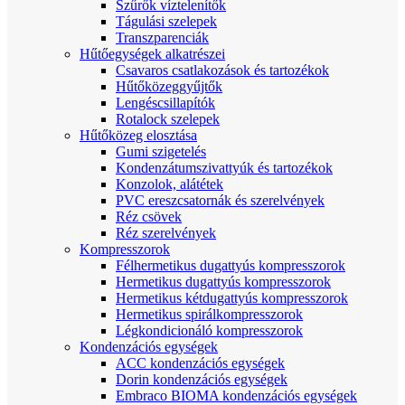
Szűrők víztelenítők
Tágulási szelepek
Transzparenciák
Hűtőegységek alkatrészei
Csavaros csatlakozások és tartozékok
Hűtőközeggyűjtők
Lengéscsillapítók
Rotalock szelepek
Hűtőközeg elosztása
Gumi szigetelés
Kondenzátumszivattyúk és tartozékok
Konzolok, alátétek
PVC ereszcsatornák és szerelvények
Réz csövek
Réz szerelvények
Kompresszorok
Félhermetikus dugattyús kompresszorok
Hermetikus dugattyús kompresszorok
Hermetikus kétdugattyús kompresszorok
Hermetikus spirálkompresszorok
Légkondicionáló kompresszorok
Kondenzációs egységek
ACC kondenzációs egységek
Dorin kondenzációs egységek
Embraco BIOMA kondenzációs egységek