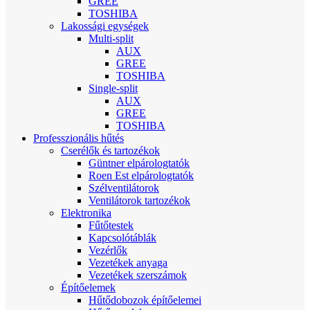
GREE
TOSHIBA
Lakossági egységek
Multi-split
AUX
GREE
TOSHIBA
Single-split
AUX
GREE
TOSHIBA
Professzionális hűtés
Cserélők és tartozékok
Güntner elpárologtatók
Roen Est elpárologtatók
Szélventilátorok
Ventilátorok tartozékok
Elektronika
Fűtőtestek
Kapcsolótáblák
Vezérlők
Vezetékek anyaga
Vezetékek szerszámok
Építőelemek
Hűtődobozok építőelemei