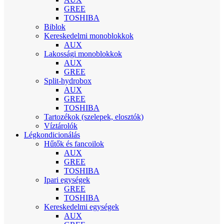
GREE
TOSHIBA
Biblok
Kereskedelmi monoblokkok
AUX
Lakossági monoblokkok
AUX
GREE
Split-hydrobox
AUX
GREE
TOSHIBA
Tartozékok (szelepek, elosztók)
Víztárolók
Légkondicionálás
Hűtők és fancoilok
AUX
GREE
TOSHIBA
Ipari egységek
GREE
TOSHIBA
Kereskedelmi egységek
AUX