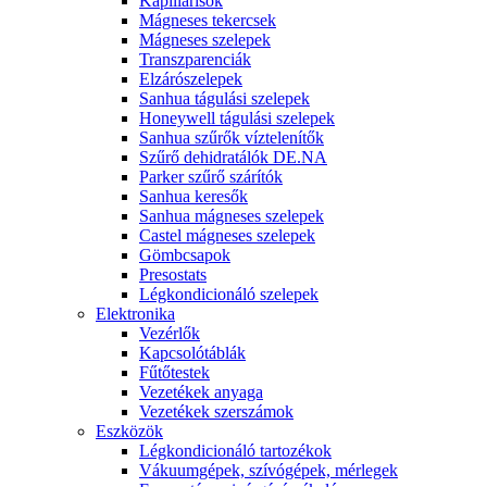
Kapillárisok
Mágneses tekercsek
Mágneses szelepek
Transzparenciák
Elzárószelepek
Sanhua tágulási szelepek
Honeywell tágulási szelepek
Sanhua szűrők víztelenítők
Szűrő dehidratálók DE.NA
Parker szűrő szárítók
Sanhua keresők
Sanhua mágneses szelepek
Castel mágneses szelepek
Gömbcsapok
Presostats
Légkondicionáló szelepek
Elektronika
Vezérlők
Kapcsolótáblák
Fűtőtestek
Vezetékek anyaga
Vezetékek szerszámok
Eszközök
Légkondicionáló tartozékok
Vákuumgépek, szívógépek, mérlegek