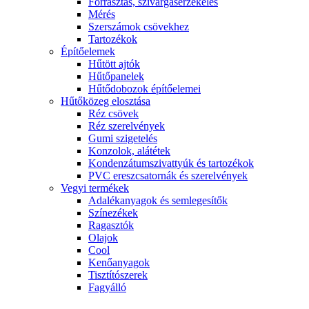
Forrasztás, szivárgásérzékelés
Mérés
Szerszámok csövekhez
Tartozékok
Építőelemek
Hűtött ajtók
Hűtőpanelek
Hűtődobozok építőelemei
Hűtőközeg elosztása
Réz csövek
Réz szerelvények
Gumi szigetelés
Konzolok, alátétek
Kondenzátumszivattyúk és tartozékok
PVC ereszcsatornák és szerelvények
Vegyi termékek
Adalékanyagok és semlegesítők
Színezékek
Ragasztók
Olajok
Cool
Kenőanyagok
Tisztítószerek
Fagyálló